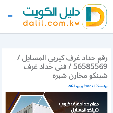
خطي
لى
لمحتوى
رقم حداد غرف كيربي المسايل /
56585569 / فني حداد غرف
شينكو مخازن شبره
بواسطة
19 يونيو، 2021
/
Rwan