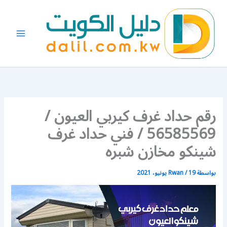
خطي
لى
لمحتوى
رقم حداد غرف كيربي العيون /
56585569 / فني حداد غرف
شينكو مخازن شبره
بواسطة
19 يونيو، 2021
/
Rwan