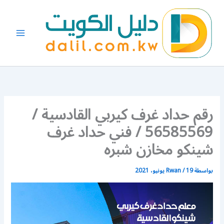
خطي
لى
لمحتوى
رقم حداد غرف كيربي القادسية /
56585569 / فني حداد غرف
شينكو مخازن شبره
بواسطة
19 يونيو، 2021
/
Rwan