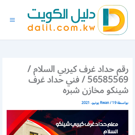
خطي
لى
لمحتوى
رقم حداد غرف كيربي السلام /
56585569 / فني حداد غرف
شينكو مخازن شبره
بواسطة
19 يونيو، 2021
/
Rwan