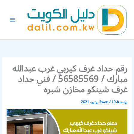
خطي
لى
لمحتوى
رقم حداد غرف كيربي غرب عبدالله
مبارك / 56585569 / فني حداد
غرف شينكو مخازن شبره
بواسطة
19 يونيو، 2021
/
Rwan