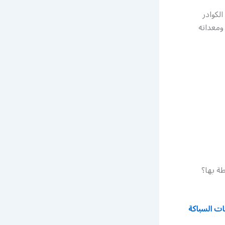
لكوادر
معداته
ة بها؟
ت السباكة