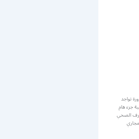
رة تواجد
ة جزء هام
لصرف الصحي
مجاري