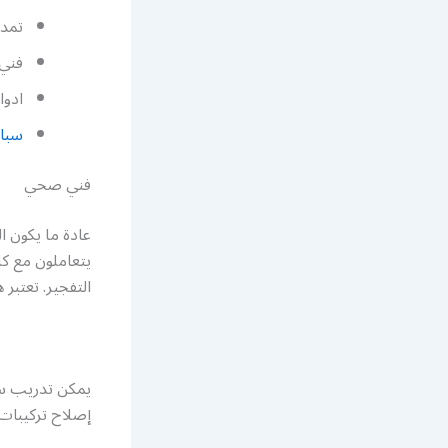
تمد
فني 
ادوا
سباك
فني صحي
عادة ما يكون ا
يتعاملون مع ك
التفجير. تعتبر
يمكن تدريب سب
إصلاح تركيبات 