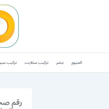
خطي
لى
لمحتوى
المنيوم
بنشر
تركيب ستلايت
تركيب سير