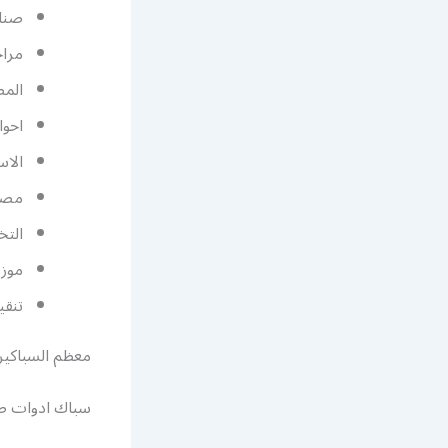
صناب
مرا
الم
احوا
الاس
مصا
التخ
موزع
تنقي
معظم السباكين 
سباك ادوات ص