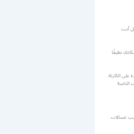
مل أنت
انك نظيفًا
على الكارثة.
النامية
يب غسالات