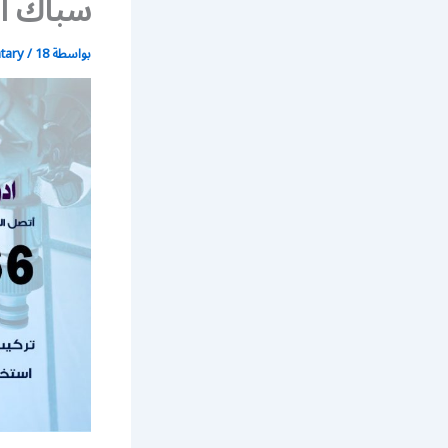
سباك اد
بواسطة
18 مايو، 2020
/
atary