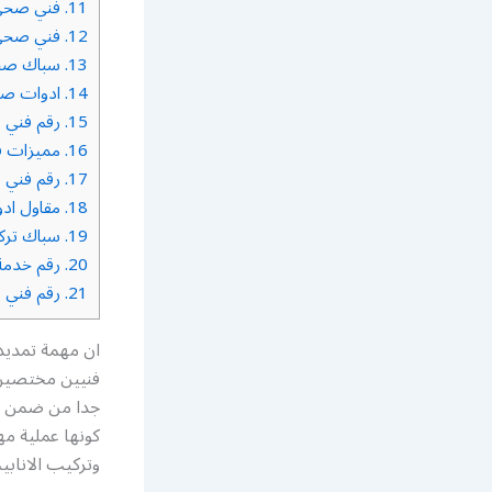
11.
فني صحي 
12.
فني صحي 
13.
سباك صحي 
14.
ادوات صحي
15.
رقم فني ص
16.
مميزات ف
17.
رقم فني ص
18.
مقاول ادو
19.
سباك تركيب
20.
رقم خدمة 
21.
رقم فني ص
ان مهمة تمديد
فنيين مختصين ب
جدا من ضمن كس
كونها عملية مه
وتركيب الانابي