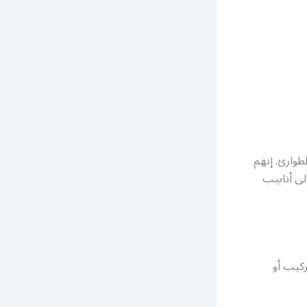
طوارئ. إنهم
ى أنابيب
كيب أو