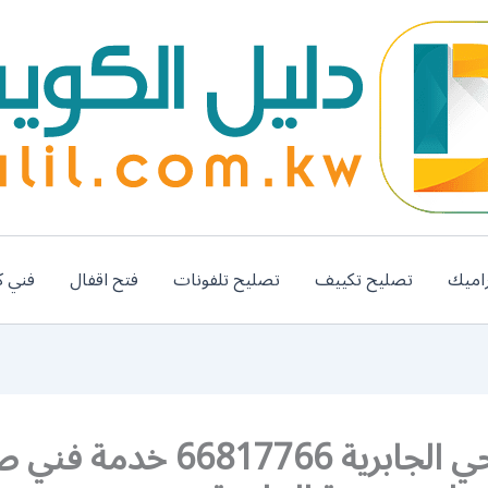
اميك
تصليح تكييف
تصليح تلفونات
فتح اقفال
فني ك
رقم صحي الجابرية 66817766 خدم