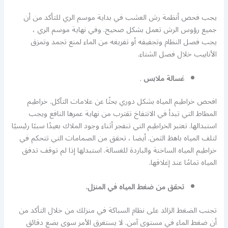
يجب فحص أنظمة رش العشب في بداية موسم الري للتأكد من أن
جميع رؤوس الرش تعمل بشكل صحيح. وفي نهاية موسم الري ،
يجب فصل النظام وتجفيفه أو تفريغه من الماء لمنع تجمد وتمزق
الأنابيب خلال فصل الشتاء.
غسالة ملابس
.
افحص خراطيم المياه بشكل دوري بحثًا عن علامات التآكل. خراطيم
المطاط التي تبدأ في الانتفاخ تقترب من نهاية عمرها النافع ويجب
استبدالها. تعتبر الخراطيم التي تنفجر أثناء وجود الملاك بعيدًا سببًا رئيسيًا
لتلف المياه باهظ الثمن. أيضا ، تحقق من الصمامات التي تتحكم في
خراطيم المياه الساخنة والباردة للغسالة. استبدلها إذا لم توقف تدفق
المياه تمامًا عند إغلاقها.
تحقق من ضغط المياه في المنزل.
تجنب الضغط الزائد على نظام السباكة في منزلك من خلال التأكد من
أن ضغط الماء في مستوى آمن. لا يستغرق الأمر سوى بضع دقائق