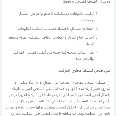
ووسائل الصرف الصحي بمافيها:
تركيب بانيوهات وستاندات الحمام واحواض الغسيل
وخلاطات.
-معالجة مشاكل الانسداد بخدمات تسليك البالوعات.
أحدث انواع الفلاتر والمواسير الخاصة بتصفية المياه متوفرة
لدينا.
فني ادوات صحية العارضية من أفضل الفنيين الصحيين
واكثرهم خبرة.
فني صحي تسليك مجاري العارضية
ان مشكلة انسداد للمجاري الصحية في المنزل او اي بناء سكني او
تجاري تعتبر كارثة بحد ذاتها وخاصة اذا انتظر الشخص لفترات طويلة
بانتظار الفني المختص الامر الذي يفرض علينا في شركتنا العزيزة توفير
افخم الخدمات السريعة و المستعجلة في هذا المجال من خلال ورش
فنية تصل مباشرة الى المكان المحدد وتؤدي عملها بسرعة تامة و بطرق
نابعة عن احترافية وتجارب سابقة ناجحة، افضل فني تسليك مجاري