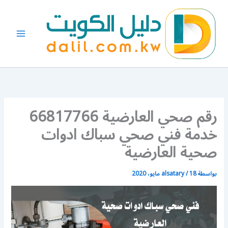
خطي
لى
لمحتوى
رقم صحي العارضية 66817766
خدمة فني صحي سباك ادوات
صحية العارضية
بواسطة
18 مايو، 2020
/
alsatary