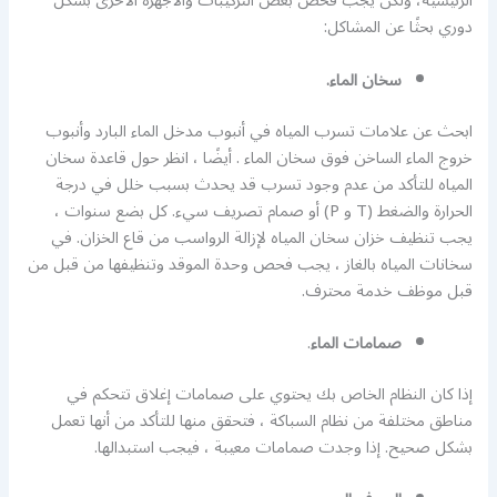
الرئيسية، ولكن يجب فحص بعض التركيبات والأجهزة الأخرى بشكل
دوري بحثًا عن المشاكل:
سخان الماء.
ابحث عن علامات تسرب المياه في أنبوب مدخل الماء البارد وأنبوب
خروج الماء الساخن فوق سخان الماء . أيضًا ، انظر حول قاعدة سخان
المياه للتأكد من عدم وجود تسرب قد يحدث بسبب خلل في درجة
الحرارة والضغط (T و P) أو صمام تصريف سيء. كل بضع سنوات ،
يجب تنظيف خزان سخان المياه لإزالة الرواسب من قاع الخزان. في
سخانات المياه بالغاز ، يجب فحص وحدة الموقد وتنظيفها من قبل من
قبل موظف خدمة محترف.
صمامات الماء
.
إذا كان النظام الخاص بك يحتوي على صمامات إغلاق تتحكم في
مناطق مختلفة من نظام السباكة ، فتحقق منها للتأكد من أنها تعمل
بشكل صحيح. إذا وجدت صمامات معيبة ، فيجب استبدالها.