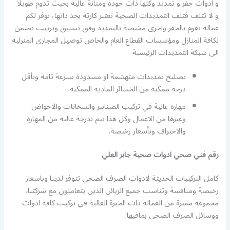
و ادوات حفر و تمديد وكلها ذات جودة ومتانة عالية بحيث تدوم طويلا
و لا تتلف فتلف التمديدات الصحية تعتبر كارثة بحد ذاتها، نوفر لكم
عمالة تقوم بالحفر واخرى مختصة بالتمديد وفق تنسيق وترتيب يضمن
لكافة المنازل ومؤسسات القطاع العام والخاص توصيل المجاري المنزلية
الى شبكة التمديدات الرئيسية
تصليح تمديدات متهشمة او مسدودة بسرعة تامة وبأقل
درجة ممكنة من الخسائر المادية الممكنة.
مهارة عالية في تركيب الصنابير والسخانات والاحواض
وغيرها من الاعمال وكل هذا يتم بدرجة عالية من المهارة
والاحتراف وبأسعار رخيصة.
رقم فني صحي ادوات صحية جابر العلي
كامل التركيبات الحديثة لادوات الصرف الصحي تتوفر لدينا وباسعار
رخيصة ومنافسة وتناسب جميع الزبائن الذين يتعاملون مع شركتنا،
مجموعة مميزة من العمالة ذات الخبرة العالية في تركيب كافة ادوات
ووسائل الصرف الصحي بمافيها: