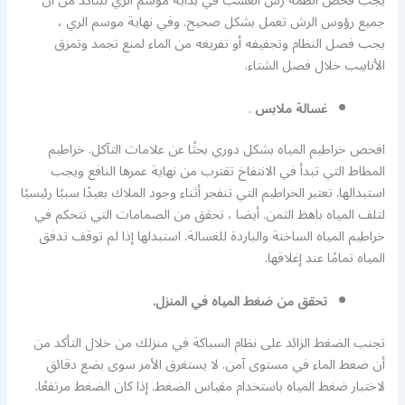
يجب فحص أنظمة رش العشب في بداية موسم الري للتأكد من أن
جميع رؤوس الرش تعمل بشكل صحيح. وفي نهاية موسم الري ،
يجب فصل النظام وتجفيفه أو تفريغه من الماء لمنع تجمد وتمزق
الأنابيب خلال فصل الشتاء.
غسالة ملابس
.
افحص خراطيم المياه بشكل دوري بحثًا عن علامات التآكل. خراطيم
المطاط التي تبدأ في الانتفاخ تقترب من نهاية عمرها النافع ويجب
استبدالها. تعتبر الخراطيم التي تنفجر أثناء وجود الملاك بعيدًا سببًا رئيسيًا
لتلف المياه باهظ الثمن. أيضا ، تحقق من الصمامات التي تتحكم في
خراطيم المياه الساخنة والباردة للغسالة. استبدلها إذا لم توقف تدفق
المياه تمامًا عند إغلاقها.
تحقق من ضغط المياه في المنزل.
تجنب الضغط الزائد على نظام السباكة في منزلك من خلال التأكد من
أن ضغط الماء في مستوى آمن. لا يستغرق الأمر سوى بضع دقائق
لاختبار ضغط المياه باستخدام مقياس الضغط. إذا كان الضغط مرتفعًا.