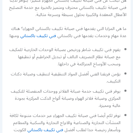
هل تبحث عن فني صيانة تكييف باكستاني الجهراء متميز؟ يتوافر لدينا
فني صيانة تكييف باكستاني محترف ومتميز بالخبرة مع خدمة التصليح
الأعطال المعقدة والكبيرة بحلول بسيطة وبسرعة مثالية.
ما هي المزايا التي يقدمها فني صيانة تكييف باكستاني الجهراء؟ هناك
عدة مهام وخدمات يقدمها فني باكستاني
فني تكييف باكستاني
ومنها:
يقوم فني تكييف شاطر ورخيص بصيانة الوحدات الخارجية للمكيف
مع صيانة نظام التصريف التالف أو تبديل الخراطيم أو تنظيفها
وسحب الأوساخ المتراكمة في داخلها.
يؤمن فريقنا الفني أفضل المواد التنظيفية لتنظيف وصيانة دكتات
التكييف.
يوفر فني تكييف خدمة صيانة الفلاتر ووحدات المنفصلة للتكييف
المركزي وصيانة فلاتر الهواء وصيانة ألواح الدكت المركزية بجودة
عالية ومميزة.
نوفر لكم أيضا فني صيانة تكييف الجهراء عبر خدمات متنوعة لكافة
المنشآت التجارية والصناعية والابراج التجارية والسكنية والمطاعم
وبأسعار رخيصة جدا لطلب أفضل
فني تكييف باكستاني
الكويت