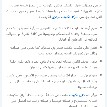
ما هي مميزات شركة تكييف مركزي الكويت التي يتميز خدمة صيانة
تكييف الجهراء؟ تتميز بخدمات ومواصفات تتيح للعميل جميع الخدمات
التي يحتاجها من
شركة تكييف مركزي
الكويت :
نقوم أيضا بتنظيف دكتات التكييف المركزي بحرفية مميزة وباستخدام
مواد طبيعية وفعالة لتخليصكم وتطهيرها من كافة الأتربة أو الشوائب
العالقة في المجاري أو الفلاتر.
نعمل على تركيب مكيف صحراوي متحرك كما نعمل على صيانته
وتأكد من تصريف المياه لضمان جودة عمله
يؤمن فريقنا الغني صيانة المحرك والرقائق المبرد وكما يقوم أيضا
بتزيت قاعدة المروحة لضمان ليونتها خلال الدوران.
متوافرون على مدار 24 ساعة ونعمل طيلة أيام الأسبوع وفي الأعياد
وأيام العطل وجاهزون لتلبية جميع الطلبات في كافة المناطق عبر
ورشات مناوبة.
نوفر لكم
فني تكييف
متخصص صيانة تكييف لكافة أنواع المكيفات
صيانة سامسونج و صيانة توشيبا و صيانة وايت بيد افضل فني
صيانة تكييف الجهراء