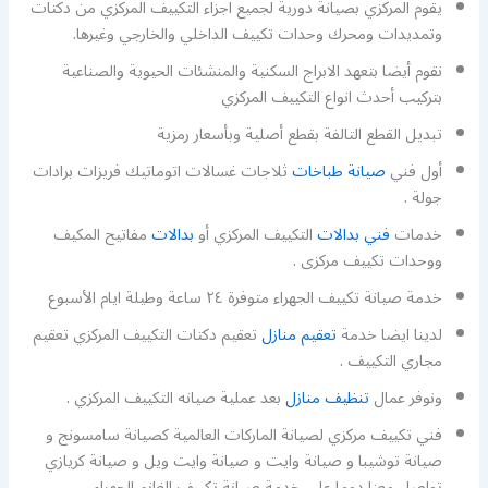
يقوم المركزي بصيانة دورية لجميع اجزاء التكييف المركزي من دكتات
وتمديدات ومحرك وحدات تكييف الداخلي والخارجي وغيرها.
نقوم أيضا بتعهد الابراج السكنية والمنشئات الحيوية والصناعية
بتركيب أحدث انواع التكييف المركزي
تبديل القطع التالفة بقطع أصلية وبأسعار رمزية
أول فني
صيانة طباخات
ثلاجات غسالات اتوماتيك فريزات برادات
جولة .
خدمات
فني بدالات
التكييف المركزي أو
بدالات
مفاتيح المكيف
ووحدات تكييف مركزى .
خدمة صيانة تكييف الجهراء متوفرة ٢٤ ساعة وطيلة ايام الأسبوع
لدينا ايضا خدمة
تعقيم منازل
تعقيم دكتات التكييف المركزي تعقيم
مجاري التكييف .
ونوفر عمال
تنظيف منازل
بعد عملية صيانه التكييف المركزي .
فني تكييف مركزي لصيانة الماركات العالمية كصيانة سامسونج و
صيانة توشيبا و صيانة وايت و صيانة وايت ويل و صيانة كريازي
تواصل معنا دوما على خدمة صيانة تكييف الغانم الجهراء