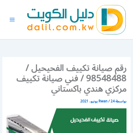
خطي
لى
لمحتوى
رقم صيانة تكييف الفحيحيل /
98548488 / فني صيانة تكييف
مركزي هندي باكستاني
بواسطة
24 يونيو، 2021
/
Rwan