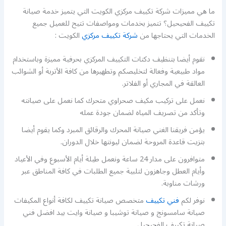
ما هي مميزات شركة تكييف مركزي الكويت التي يتميز خدمة صيانة
تكييف الفحيحيل؟ تتميز بخدمات ومواصفات تتيح للعميل جميع
الخدمات التي يحتاجها من
شركة تكييف مركزي
الكويت :
نقوم أيضا بتنظيف دكتات التكييف المركزي بحرفية مميزة وباستخدام
مواد طبيعية وفعالة لتخليصكم وتطهيرها من كافة الأتربة أو الشوائب
العالقة في المجاري أو الفلاتر.
نعمل على تركيب مكيف صحراوي متحرك كما نعمل على صيانته
وتأكد من تصريف المياه لضمان جودة عمله
يؤمن فريقنا الغني صيانة المحرك والرقائق المبرد وكما يقوم أيضا
بتزيت قاعدة المروحة لضمان ليونتها خلال الدوران.
متوافرون على مدار 24 ساعة ونعمل طيلة أيام الأسبوع وفي الأعياد
وأيام العطل وجاهزون لتلبية جميع الطلبات في كافة المناطق عبر
ورشات مناوبة.
نوفر لكم
فني تكييف
متخصص صيانة تكييف لكافة أنواع المكيفات
صيانة سامسونج و صيانة توشيبا و صيانة وايت بيد افضل فني
صيانة تكييف الفحيحيل