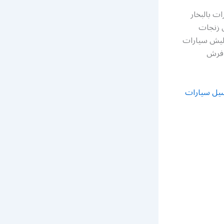
ت بالبخار
 زنجات
وليش سيارات
 فرش
يل سيارات