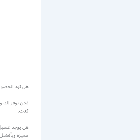
هل تود الحصول
نحن نوفر لك و
كنت.
هل يوجد غسيل س
مميزة وبأفضل أ