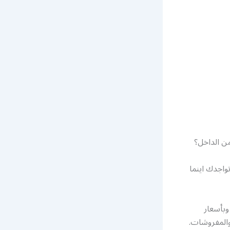
ن الداخل؟
اجدك اينما
وبأسعار
والمفروشات.