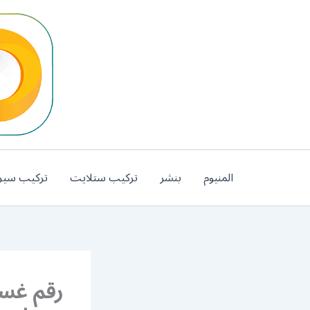
خطي
لى
لمحتوى
المنيوم
بنشر
تركيب ستلايت
تركيب سير