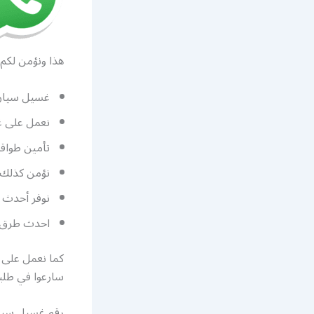
هذا ونؤمن لكم 
غسيل سيارات متنقل 24 ساعة تأتيكم اينما 
نعمل على غ
تأمين طواق
نؤمن كذلك 
نوفر أحدث ا
احدث طرق غس
كما نعمل على 
سارعوا في طلبن
رقم غسيل سيا