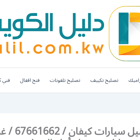
اميك
تصليح تكييف
تصليح تلفونات
فتح اقفال
فني ك
رقم غسيل سيارات كي