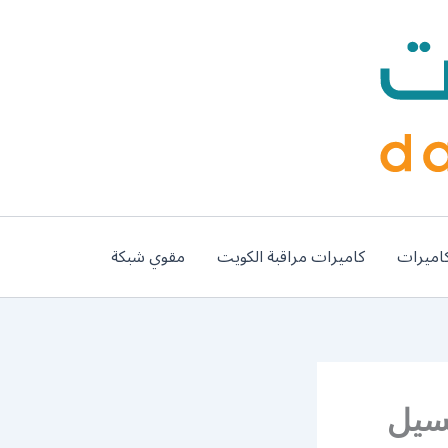
اميرات
كاميرات مراقبة الكويت
مقوي شبكة
فان / 67661662 / غسيل