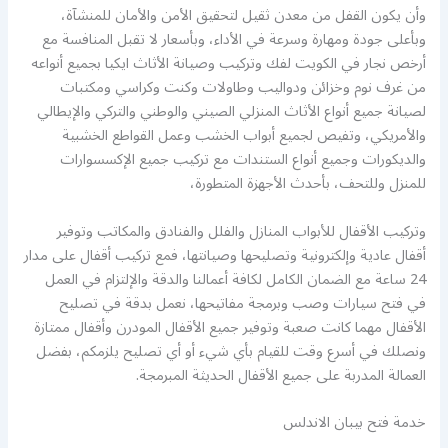
وأن يكون القفل من معدن ثقيل لتحقيق الأمن والأمان للمنشآة،
وبأعلى جودة ومهارة وسرعة في الأداء، وبأسعار لا تقبل المنافسة مع
أرخص نجار في الكويت لفك وتركيب وصيانة الأثاث ايكيا بجميع أنواعه
من غرف نوم وخزائن ودواليب وطاولات وكنت وكراسي ومكتبات
لصيانة جميع أنواع الأثاث المنزلي الصيني والوطني والتركي والإيطالي
والأمريكي، وتفيص لجميع أبواب الخشب وعمل القواطع الخشبية
والديكورات وجميع أنواع الستندات مع تركيب جميع الإكسسوارات
للمنزل وللتحف، بأحدث الأجهزة المتطورة،
وتركيب الأقفال للأبواب المنازل والفلل والفنادق والمكاتب وتوفير
أقفال عادية وإلكترونية وتصليحها وصيانتها، فمع تركيب أقفال على مدار
24 ساعة مع الضمان الكامل لكافة أعمالنا والدقة والإلتزام في العمل
في فتح سيارات وصب وبرمجة مفاتيحها، نعمل بدقة في تصليح
الأقفال مهما كانت صعبة وتوفير جميع الأقفال المودرن وأقفال ممتازة
ونصلك في أسرع وقت للقيام بأي شيء أو أي تصليح يلزمكم، بفضل
العمالة المدربة على جميع الأقفال الحديثة المبرمجة.
خدمة فتح بيبان الاندلس