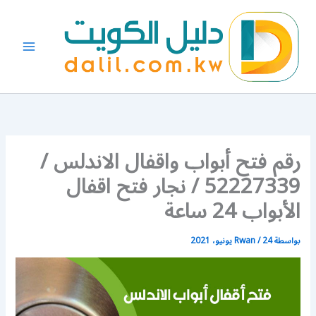
خطي
لى
لمحتوى
رقم فتح أبواب واقفال الاندلس /
52227339 / نجار فتح اقفال
الأبواب 24 ساعة
بواسطة
24 يونيو، 2021
/
Rwan