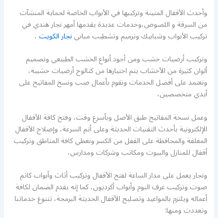
وأحدث الأقفال المتينة وتركيبها في الأبواب الخاصة لحماية المنشآت
من السرقة و اللصوص،وخدمات عديدة يقدمها أمهر نجار هندي في
تركيب الأبواب وشبابيك وترميم وتشطيب مباني
نجار الكويت
،
وتركيب أرضيات خشب ومن أجود أنواع الخشب الطبيعي وتصميم
ألوان كثيرة من الأخشاب يتم اختيارها من كتالوج أرضيات خشبية،
ونعتمد على أفضل الخدمات ونقوم بأعمال صب ونسخ المفاتيح على
أيدي متخصصين،
وعمل نسخة المفاتيح طبق الأصل وبأسرع وقت، وفتح كافة الأقفال
الإلكترونية بأحدث التقنيات الحديثة وعلى أتم السرعة، وإصلاح الأقفال
المغلقة والمحافظة على القفل من الكسر ونغطي كافة المناطق وتركيب
أقفال للمنازل والبيوت ومكاتب وشركات ومدارس،
ونجار يعمل على مدار الساعة لفتح الأقفال وتركيب أثاث وأبواب كاتم
صوت وتركيب غرف النوم وأبواب أكرديون، كما إنه يقدم الضمان لكافة
أعماله ويلتزم بالمواعيد وتصليح الأقفال الحديثة البرمجة، تتنوع خدماتنا
وتعددت ومنها: