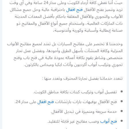
حيث أننا نغطي كافة أرجاء الكويت وعلى مدار 24 ساعة وفي أي وقت
تريد ونتميز بفتح الأقفال
فتح اقفال
باحترافية عالية وحل جميع مشاكل
الأبواب والتجوري والأقفال المغلقة باحكام بأفضل المعدات الحديثة
ذات الماركات العالمية، واستخدام جميع أنواع الأقفال والمفاتيح ذو
صناعة إيطالية وأسبانية وكورية وأندنوسية،
وخدمتنا لا تختصر على مفاتيح السيارات بل تمتد لجميع مفاتيح الأبواب
المنزلية وكافة المنشآت بأسهل الطرق وأجودها، وبفضل عمل نجار
متخصص وشاطر يقوم بكافة أعماله بجودة عالية في فتح باب وفتح
تجوري وتركيب أبواب أكرديون وأثاث ايكيا وميداس بالكرتون.
تتعدد خدماتنا بفضل نجارنا المحترف وتعدد منها :
تفصيل أبواب وتركيب كبتات بكافة مناطق الكويت.
فتح الأقفال بوفيهات بارات بارتشانات
فتح اقفال
على مدار 24.
خدمة سريعة ومتميزة في تبديل الأقفال.
فتح أبواب
وصب مفاتيح غير قابلة للتقليد.