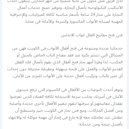
لدى فريق عمل مكون من نخبة متميزة من أمهر النجارين يتبعون أحدث
الأساليب التكنولوجية بأعمال النجارة، وتوفير جميع خدمات أعمال
النجارة على مدار 24 ساعة بأسعار مناسبة لكافة الميزانيات والإحترافية
المهنية لصيانة الأبواب المكسورة والسرعة والأمانة في عملنا.
فني فتح مفاتيح اقفال ابواب الاندلس
خدماتنا عديدة ومتنوعة في فتح أقفال الأبواب في الكويت فهي من
المشاكل التي تنتشر بكثرة عند فقد مفتاح الباب الخاص بالمنزل أو
المكتب، لذا وفرنا أمهر نجار فتح أقفال الذي يقوم بأعمال فك القفل
القديم للأبواب والعمل على فتحه بسهولة وبطريقة محترفة دون إحداث
أي ضرر بالباب وتركيب أقفال حديثة على الأبواب للمزيد من الأمان،
ونوفر أحدث النوعيات من الأقفال في الكمبيوتر التي ترفع مستوى
الأمان في أسرتك بجانب سرعة الاستجابة لكافة العملاء الذين تعرضوا
بفقدان مفاتيحهم أو سرقتها لنقوم بتغيير الأقفال بآخرى جديدة وأصلية
ومن أفضل الماركات، ومع فني نجار في الكويت خبير وتستطيع أن
تطمئن عند تعاملك معه لإنه بارع في إنجاز أي مهمة موكلة له والانتهاء
بأفضل نتيجة ومن خدماته: