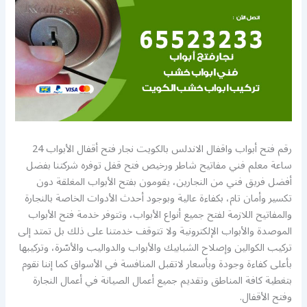
رقم فتح أبواب واقفال الاندلس بالكويت نجار فتح أقفال الأبواب 24
ساعة معلم فني مفاتيح شاطر ورخيص فتح قفل توفره شركتنا بفضل
أفضل فريق فني من النجارين، يقومون بفتح الأبواب المغلقة دون
تكسير وأمان تام، بكفاءة عالية وبوجود أحدث الأدوات الخاصة بالنجارة
والمفاتيح اللازمة لفتح جميع أنواع الأبواب، وتتوفر خدمة فتح الأبواب
الموصدة والأبواب الإلكترونية ولا تتوقف خدمتنا على ذلك بل تمتد إلى
تركيب الكوالين وإصلاح الشبابيك والأبواب والدواليب والأسّرة، وتركيبها
بأعلى كفاءة وجودة وبأسعار لاتقبل المنافسة في الأسواق كما إننا نقوم
بتغطية كافة المناطق وتقديم جميع أعمال الصيانة في أعمال النجارة
وفتح الأقفال.