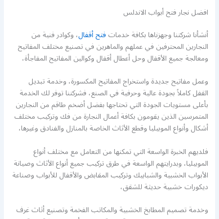
افضل نجار فتح أبواب الاندلس
أنشأنا شركتنا وجهزناها بكافة خدمات
فتح أقفال
، وكوادر فنية من
النجارين المحترفين في عملهم والماهرين في تصنيع مختلف المفاتيح
ومعالجة جميع الأقفال وحل أعطال أقفال وكوالين المفاتيح المفاجأة،
وعمل مفاتيح جديدة واستخراج المفاتيح المكسورة، وخدمة تبديل
القفل كاملاً بجودة عالية وحرفية في الصنع، فشركتنا توفر لك الخدمة
بأعلى مستويات الجودة التي تحتاجها بفضل أضخم طاقم من النجارين
المتمرسين الذين يقومون بكافة أعمال النجارة من فك وتركيب مختلف
أشكال وأنواع الموبيليا وقطع الأثاث الخاصة بالمنازل والفنادق وغيرها،
فلديهم الخبرة الواسعة التي تمكنها من التعامل مع مختلف أنواع
الموبيليا، وبدرايتهم الواسعة في طرق تركيب جميع أنواع الأثاث وصيانة
الأبواب الخشبية والشبابيك وتركيب المقابض والأقفال للأبواب وصناعة
ديكورات خشبية حديثة للشقق،
وخدمة تصميم المطابخ الخشبية والمكاتب الفخمة وتصنيع أثاث غرف