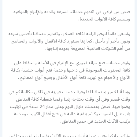
فنحن من نراعي في تقديم خدماتنا السرعة والدقة والإلتزام بالمواعيد
وتسليم كافة الأبواب الجديدة،
ونسعى دائماً لتوفير الراحة لكافة العملاء، وتقديم خدماتنا بأقصى سرعة
ودون تأخير أو تأجيل، كما إننا نستورد كافة الأقفال والأبواب والمفاتيح
من أهم الشركات العالمية المعروفة بجودة إنتاجها،
ونوفر خدمات فتح خزانة تجوري مع الإلتزام في الأمانة والحفاظ على
كافة المحتويات الموجودة في داخلها وخدمة فتح أبواب خشبية بكافة
الأنواع والأحجام مع توريد كافة أنواع الأقفال وجميع أنواع المفاتيح،
وبما أننا نتميز بخدماتنا لذا وفرنا خدمات فورية في تلقي مكالماتكم في
وقت قصير وفي أي وقت تحتاجه إلينا وقمنا بتغطية كافة المناطق
وضواحيها، فنحن بخدمتك طوال اليوم وعلى مدار 24 ساعة في تركيب
باب عازل للصوت وكاتم بتقنية عالية في فتح أقفال الكويت وخدمة
تركيب الأثاث الجديد في جميع المناطق،
وتركيب ايكيا وفني صيانة أبواب وجميع الأثاث بفضل نجارين مختلفين