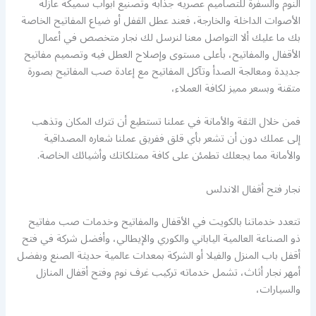
النوم والسفرة للتصاميم عصرية جذابة وتصنيع أبواب سميكة عازلة
الأصوات الداخلة والخارجة، فعند عطل القفل أو ضياع المفاتيح الخاصة
بك ما عليك ألا التواصل معنا لنرسل لك نجار متخصص في أعمال
الأقفال والمفاتيح، بأعلى مستوى وإصلاح العطل فيه وتصميم مفاتيح
جديدة ومعالجة الصدأ وتآكل المفاتيح مع إعادة صب المفاتيح بصورة
متقنة وبسعر مميز لكافة العملاء،
فمن خلال الثقة والأمانة في عملنا تستطيع أن تترك المكان وتذهب
إلى عملك دون أن تشعر بأي قلق ففريق عملنا شعاره المصداقية
والأمانة مما يجعلك تطمئن على كافة ممتلكاتك وأشيائك الخاصة.
نجار فتح أقفال الاندلس
تتعدد خدماتنا بالكويت في الأقفال والمفاتيح وخدمات صب مفاتيح
ذو الصناعة العالمية الياباني والكوري والإيطالي، وأفضل شركة في فتح
أقفل باب المنزل والفيلا أو الشركة بمعدات عالمية حديثة الصنع وبفضل
أمهر نجار أثاث، تشمل خدماته تركيب غرف نوم وفتح أقفال المنازل
والسيارات،