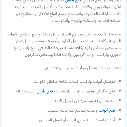
تريد ونتميز بفتح الأقفال
فتح اقفال
باحترافية عالية وحل جميع مشاكل
الأبواب والتجوري والأقفال المغلقة باحكام بأفضل المعدات الحديثة
ذات الماركات العالمية، واستخدام جميع أنواع الأقفال والمفاتيح ذو
صناعة إيطالية وأسبانية وكورية وأندنوسية،
وخدمتنا لا تختصر على مفاتيح السيارات بل تمتد لجميع مفاتيح الأبواب
المنزلية وكافة المنشآت بأسهل الطرق وأجودها، وبفضل عمل نجار
متخصص وشاطر يقوم بكافة أعماله بجودة عالية في فتح باب وفتح
تجوري وتركيب أبواب أكرديون وأثاث ايكيا وميداس بالكرتون.
تتعدد خدماتنا بفضل نجارنا المحترف وتعدد منها :
تفصيل أبواب وتركيب كبتات بكافة مناطق الكويت.
فتح الأقفال بوفيهات بارات بارتشانات
فتح اقفال
على مدار 24.
خدمة سريعة ومتميزة في تبديل الأقفال.
فتح أبواب
وصب مفاتيح غير قابلة للتقليد.
أحدث المعدات لتصليح الباب أو القفل المكسور.