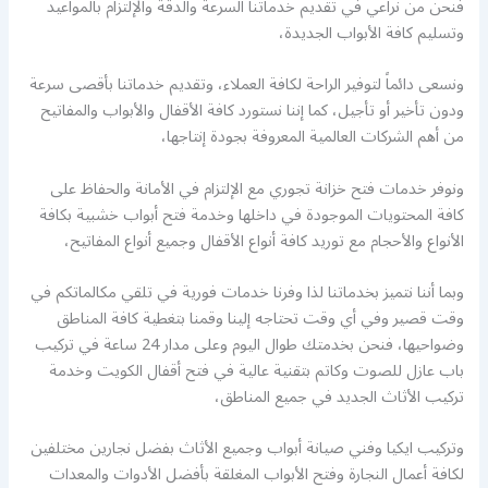
فنحن من نراعي في تقديم خدماتنا السرعة والدقة والإلتزام بالمواعيد
وتسليم كافة الأبواب الجديدة،
ونسعى دائماً لتوفير الراحة لكافة العملاء، وتقديم خدماتنا بأقصى سرعة
ودون تأخير أو تأجيل، كما إننا نستورد كافة الأقفال والأبواب والمفاتيح
من أهم الشركات العالمية المعروفة بجودة إنتاجها،
ونوفر خدمات فتح خزانة تجوري مع الإلتزام في الأمانة والحفاظ على
كافة المحتويات الموجودة في داخلها وخدمة فتح أبواب خشبية بكافة
الأنواع والأحجام مع توريد كافة أنواع الأقفال وجميع أنواع المفاتيح،
وبما أننا نتميز بخدماتنا لذا وفرنا خدمات فورية في تلقي مكالماتكم في
وقت قصير وفي أي وقت تحتاجه إلينا وقمنا بتغطية كافة المناطق
وضواحيها، فنحن بخدمتك طوال اليوم وعلى مدار 24 ساعة في تركيب
باب عازل للصوت وكاتم بتقنية عالية في فتح أقفال الكويت وخدمة
تركيب الأثاث الجديد في جميع المناطق،
وتركيب ايكيا وفني صيانة أبواب وجميع الأثاث بفضل نجارين مختلفين
لكافة أعمال النجارة وفتح الأبواب المغلقة بأفضل الأدوات والمعدات