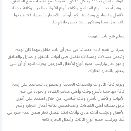
بالوقت الذي تحدده وخلال دقائق معدودة، مع تغطية جميع المناطق
وتوفير أحدث أنواع المفاتيح ولكافة أنواع الأبواب والخزن وكافة خدمات
الأقفال والمفاتيح ونقدم ها لكم بأرخص الأسعار وأنسبها، فلا تترددوا
بالتواصل معنا وسنكون عند حسن ظنكم بنا.
معلم فتح باب النهضة
يسرنا ان نقدم كافة خدماتنا في فتح أي باب مغلق مهما كان نوعه،
وتبديل غسالات ومسكات بفضل فني أبواب للشقق والمنازل والفنادق
وأمهر نجار وتركيب جميع أنواع الأقفال الموردين وغرف النوم أو أي شي
يتعلق بالنجارة الطارئة،
ونوفر كافة الأدوات والمعدات الحديثة والمتطورة، لتساعدنا على إتمام
كافة مهاجمنا بأسرع وقت وأعلى معايير الكفاءة والجودة في فتح
الأبواب والأقفال بأسرع وقت قياسي، من خلال اعتمدنا على أقوى
فريق يمتلك أعلى الكفاءات والمتخصص بكافة أعمال النجارة وفتح
الأقفال وتركيب أثاث عادي وأثاث ايكيا بفضل نجار هندي لديه خبرة في
فك وتركيب جميع أنواع الأثاث وأعمال النجارة كافة،