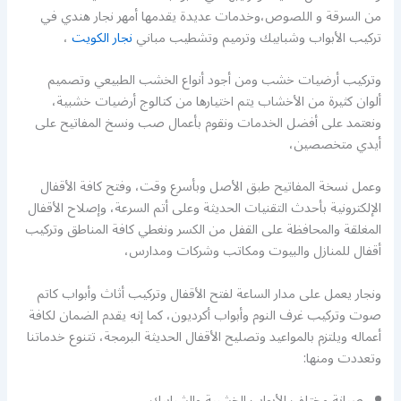
من السرقة و اللصوص،وخدمات عديدة يقدمها أمهر نجار هندي في
تركيب الأبواب وشبابيك وترميم وتشطيب مباني
نجار الكويت
،
وتركيب أرضيات خشب ومن أجود أنواع الخشب الطبيعي وتصميم
ألوان كثيرة من الأخشاب يتم اختيارها من كتالوج أرضيات خشبية،
ونعتمد على أفضل الخدمات ونقوم بأعمال صب ونسخ المفاتيح على
أيدي متخصصين،
وعمل نسخة المفاتيح طبق الأصل وبأسرع وقت، وفتح كافة الأقفال
الإلكترونية بأحدث التقنيات الحديثة وعلى أتم السرعة، وإصلاح الأقفال
المغلقة والمحافظة على القفل من الكسر ونغطي كافة المناطق وتركيب
أقفال للمنازل والبيوت ومكاتب وشركات ومدارس،
ونجار يعمل على مدار الساعة لفتح الأقفال وتركيب أثاث وأبواب كاتم
صوت وتركيب غرف النوم وأبواب أكرديون، كما إنه يقدم الضمان لكافة
أعماله ويلتزم بالمواعيد وتصليح الأقفال الحديثة البرمجة، تتنوع خدماتنا
وتعددت ومنها:
صيانة مختلف الأبواب الخشبية والشبابيك.