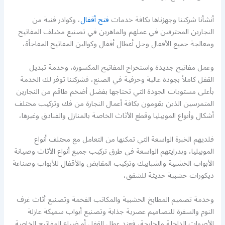
أنشأنا شركتنا وجهزناها بكافة خدمات
فتح أقفال
، وكوادر فنية من
النجارين المحترفين في عملهم والماهرين في تصنيع مختلف المفاتيح
ومعالجة جميع الأقفال وحل أعطال أقفال وكوالين المفاتيح المفاجأة،
وعمل مفاتيح جديدة واستخراج المفاتيح المكسورة، وخدمة تبديل
القفل كاملاً بجودة عالية وحرفية في الصنع، فشركتنا توفر لك الخدمة
بأعلى مستويات الجودة التي تحتاجها بفضل أضخم طاقم من النجارين
المتمرسين الذين يقومون بكافة أعمال النجارة من فك وتركيب مختلف
أشكال وأنواع الموبيليا وقطع الأثاث الخاصة بالمنازل والفنادق وغيرها،
فلديهم الخبرة الواسعة التي تمكنها من التعامل مع مختلف أنواع
الموبيليا، وبدرايتهم الواسعة في طرق تركيب جميع أنواع الأثاث وصيانة
الأبواب الخشبية والشبابيك وتركيب المقابض والأقفال للأبواب وصناعة
ديكورات خشبية حديثة للشقق،
وخدمة تصميم المطابخ الخشبية والمكاتب الفخمة وتصنيع أثاث غرف
النوم والسفرة للتصاميم عصرية جذابة وتصنيع أبواب سميكة عازلة
الأصوات الداخلة والخارجة، فعند عطل القفل أو ضياع المفاتيح الخاصة