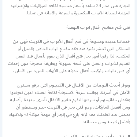
النجارة على مدار 24 ساعة بأسعار مناسبة لكافة الميزانيات والإحترافية
المهنية لصيانة الأبواب المكسورة والسرعة والأمانة في عملنا.
فني فتح مفاتيح اقفال ابواب النهضة
خدماتنا عديدة ومتنوعة في فتح أقفال الأبواب في الكويت فهي من
المشاكل التي تنتشر بكثرة عند فقد مفتاح الباب الخاص بالمنزل أو
المكتب، لذا وفرنا أمهر نجار فتح أقفال الذي يقوم بأعمال فك القفل
القديم للأبواب والعمل على فتحه بسهولة وبطريقة محترفة دون إحداث
أي ضرر بالباب وتركيب أقفال حديثة على الأبواب للمزيد من الأمان،
ونوفر أحدث النوعيات من الأقفال في الكمبيوتر التي ترفع مستوى
الأمان في أسرتك بجانب سرعة الاستجابة لكافة العملاء الذين تعرضوا
بفقدان مفاتيحهم أو سرقتها لنقوم بتغيير الأقفال بآخرى جديدة وأصلية
ومن أفضل الماركات، ومع فني نجار في الكويت خبير وتستطيع أن
تطمئن عند تعاملك معه لإنه بارع في إنجاز أي مهمة موكلة له والانتهاء
بأفضل نتيجة ومن خدماته:
تركيب أبواب وشبابيك في الكويت.