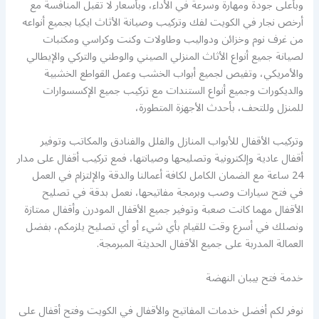
وبأعلى جودة ومهارة وسرعة في الأداء، وبأسعار لا تقبل المنافسة مع
أرخص نجار في الكويت لفك وتركيب وصيانة الأثاث ايكيا بجميع أنواعه
من غرف نوم وخزائن ودواليب وطاولات وكنت وكراسي ومكتبات
لصيانة جميع أنواع الأثاث المنزلي الصيني والوطني والتركي والإيطالي
والأمريكي، وتفيص لجميع أبواب الخشب وعمل القواطع الخشبية
والديكورات وجميع أنواع الستندات مع تركيب جميع الإكسسوارات
للمنزل وللتحف، بأحدث الأجهزة المتطورة،
وتركيب الأقفال للأبواب المنازل والفلل والفنادق والمكاتب وتوفير
أقفال عادية وإلكترونية وتصليحها وصيانتها، فمع تركيب أقفال على مدار
24 ساعة مع الضمان الكامل لكافة أعمالنا والدقة والإلتزام في العمل
في فتح سيارات وصب وبرمجة مفاتيحها، نعمل بدقة في تصليح
الأقفال مهما كانت صعبة وتوفير جميع الأقفال المودرن وأقفال ممتازة
ونصلك في أسرع وقت للقيام بأي شيء أو أي تصليح يلزمكم، بفضل
العمالة المدربة على جميع الأقفال الحديثة المبرمجة.
خدمة فتح بيبان النهضة
نوفر لكم أفضل خدمات المفاتيح والأقفال في الكويت وفتح أقفال على