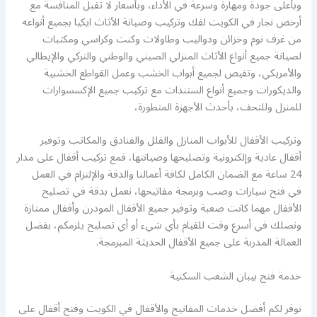
وبأعلى جودة ومهارة وسرعة في الأداء، وبأسعار لا تقبل المنافسة مع
أرخص نجار في الكويت لفك وتركيب وصيانة الأثاث ايكيا بجميع أنواعه
من غرف نوم وخزائن ودواليب وطاولات وكنت وكراسي ومكتبات
لصيانة جميع أنواع الأثاث المنزلي الصيني والوطني والتركي والإيطالي
والأمريكي، وتفيص لجميع أبواب الخشب وعمل القواطع الخشبية
والديكورات وجميع أنواع الستندات مع تركيب جميع الإكسسوارات
للمنزل وللتحف، بأحدث الأجهزة المتطورة،
وتركيب الأقفال للأبواب المنازل والفلل والفنادق والمكاتب وتوفير
أقفال عادية وإلكترونية وتصليحها وصيانتها، فمع تركيب أقفال على مدار
24 ساعة مع الضمان الكامل لكافة أعمالنا والدقة والإلتزام في العمل
في فتح سيارات وصب وبرمجة مفاتيحها، نعمل بدقة في تصليح
الأقفال مهما كانت صعبة وتوفير جميع الأقفال المودرن وأقفال ممتازة
ونصلك في أسرع وقت للقيام بأي شيء أو أي تصليح يلزمكم، بفضل
العمالة المدربة على جميع الأقفال الحديثة المبرمجة.
خدمة فتح بيبان الشعب السكنية
نوفر لكم أفضل خدمات المفاتيح والأقفال في الكويت وفتح أقفال على