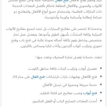
تريد ونتميز بفتح الأقفال
فتح اقفال
باحترافية عالية وحل جميع مشاكل
الأبواب والتجوري والأقفال المغلقة باحكام بأفضل المعدات الحديثة
ذات الماركات العالمية، واستخدام جميع أنواع الأقفال والمفاتيح ذو
صناعة إيطالية وأسبانية وكورية وأندنوسية،
وخدمتنا لا تختصر على مفاتيح السيارات بل تمتد لجميع مفاتيح الأبواب
المنزلية وكافة المنشآت بأسهل الطرق وأجودها، وبفضل عمل نجار
متخصص وشاطر يقوم بكافة أعماله بجودة عالية في فتح باب وفتح
تجوري وتركيب أبواب أكرديون وأثاث ايكيا وميداس بالكرتون.
تتعدد خدماتنا بفضل نجارنا المحترف وتعدد منها :
تفصيل أبواب وتركيب كبتات بكافة مناطق الكويت.
فتح الأقفال بوفيهات بارات بارتشانات
فتح اقفال
على مدار 24.
خدمة سريعة ومتميزة في تبديل الأقفال.
فتح أبواب
وصب مفاتيح غير قابلة للتقليد.
أحدث المعدات لتصليح الباب أو القفل المكسور.