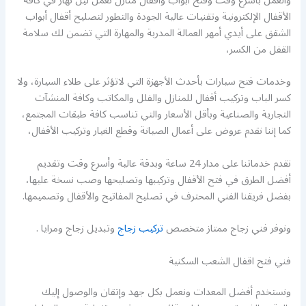
والعمل بأسرع وقت وفتح أبواب وأقفال منازل نعمل ليل نهار في كافة
الأقفال الإلكترونية وتقنيات عالية الجودة والتطور لتصليح أقفال أبواب
الشقق على أيدي أمهر العمالة المدربة والمهارة التي تضمن لك سلامة
القفل من الكسر،
وخدمات فتح سيارات بأحدث الأجهزة التي لاتؤثر على طلاء السيارة، ولا
كسر الباب وتركيب أقفال للمنازل والفلل والمكاتب وكافة المنشآت
التجارية والصناعية وبأقل الأسعار والتي تناسب كافة طبقات المجتمع،
كما إننا نقدم عروض على أعمال الصيانة وقطع الغيار وتركيب الأقفال،
نقدم خدماتنا على مدار 24 ساعة وبدقة عالية وأسرع وقت وتقديم
أفضل الطرق في فتح الأقفال وتركيبها وتصليحها وصب نسخة عليها،
بفضل فريقنا الفني المحترف في تصليح المفاتيح والأقفال وتصميمها.
ونوفر فني زجاج ممتاز متخصص
تركيب زجاج
وتبديل زجاج ومرايا .
فني فتح اقفال الشعب السكنية
ونستخدم أفضل المعدات ونعمل بكل جهد وإتقان والوصول إليك