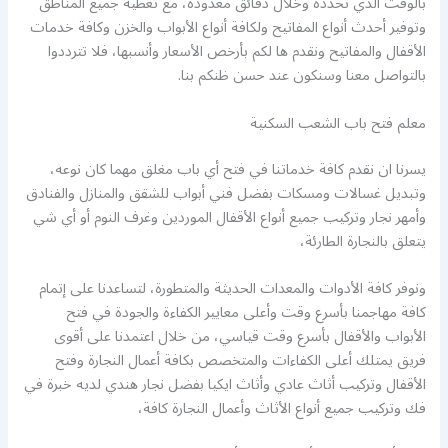
بالوقت الذي تحدده وخلال دقائق معدودة، مع تغطية جميع المناطق
وتوفير أحدث أنواع المفاتيح ولكافة أنواع الأبواب والخزن وكافة خدمات
الأقفال والمفاتيح ونقدم ها لكم بأرخص الأسعار وأنسبها، فلا تترددوا
بالتواصل معنا وسنكون عند حسن ظنكم بنا.
معلم فتح باب الشعب السكنية
يسرنا ان نقدم كافة خدماتنا في فتح أي باب مغلق مهما كان نوعه،
وتبديل غسالات ومسكات بفضل فني أبواب للشقق والمنازل والفنادق
وأمهر نجار وتركيب جميع أنواع الأقفال الموردين وغرف النوم أو أي شي
يتعلق بالنجارة الطارئة،
ونوفر كافة الأدوات والمعدات الحديثة والمتطورة، لتساعدنا على إتمام
كافة مهاجمنا بأسرع وقت وأعلى معايير الكفاءة والجودة في فتح
الأبواب والأقفال بأسرع وقت قياسي، من خلال اعتمدنا على أقوى
فريق يمتلك أعلى الكفاءات والمتخصص بكافة أعمال النجارة وفتح
الأقفال وتركيب أثاث عادي وأثاث ايكيا بفضل نجار هندي لديه خبرة في
فك وتركيب جميع أنواع الأثاث وأعمال النجارة كافة،