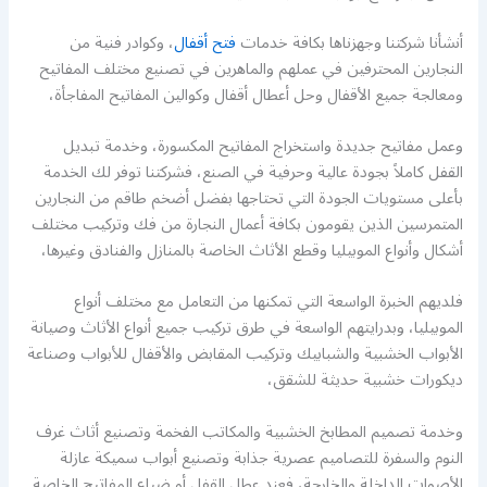
أنشأنا شركتنا وجهزناها بكافة خدمات
فتح أقفال
، وكوادر فنية من
النجارين المحترفين في عملهم والماهرين في تصنيع مختلف المفاتيح
ومعالجة جميع الأقفال وحل أعطال أقفال وكوالين المفاتيح المفاجأة،
وعمل مفاتيح جديدة واستخراج المفاتيح المكسورة، وخدمة تبديل
القفل كاملاً بجودة عالية وحرفية في الصنع، فشركتنا توفر لك الخدمة
بأعلى مستويات الجودة التي تحتاجها بفضل أضخم طاقم من النجارين
المتمرسين الذين يقومون بكافة أعمال النجارة من فك وتركيب مختلف
أشكال وأنواع الموبيليا وقطع الأثاث الخاصة بالمنازل والفنادق وغيرها،
فلديهم الخبرة الواسعة التي تمكنها من التعامل مع مختلف أنواع
الموبيليا، وبدرايتهم الواسعة في طرق تركيب جميع أنواع الأثاث وصيانة
الأبواب الخشبية والشبابيك وتركيب المقابض والأقفال للأبواب وصناعة
ديكورات خشبية حديثة للشقق،
وخدمة تصميم المطابخ الخشبية والمكاتب الفخمة وتصنيع أثاث غرف
النوم والسفرة للتصاميم عصرية جذابة وتصنيع أبواب سميكة عازلة
الأصوات الداخلة والخارجة، فعند عطل القفل أو ضياع المفاتيح الخاصة