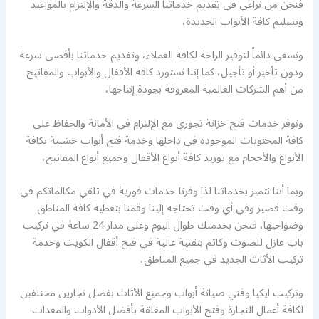
فنحن من نراعي في تقديم خدماتنا السرعة والدقة والإلتزام بالمواعيد
وتسليم كافة الأبواب الجديدة،
ونسعى دائماً لتوفير الراحة لكافة العملاء، وتقديم خدماتنا بأقصى سرعة
ودون تأخير أو تأجيل، كما إننا نستورد كافة الأقفال والأبواب والمفاتيح
من أهم الشركات العالمية المعروفة بجودة إنتاجها،
ونوفر خدمات فتح خزانة تجوري مع الإلتزام في الأمانة والحفاظ على
كافة المحتويات الموجودة في داخلها وخدمة فتح أبواب خشبية بكافة
الأنواع والأحجام مع توريد كافة أنواع الأقفال وجميع أنواع المفاتيح،
وبما أننا نتميز بخدماتنا لذا وفرنا خدمات فورية في تلقي مكالماتكم في
وقت قصير وفي أي وقت تحتاجه إلينا وقمنا بتغطية كافة المناطق
وضواحيها، فنحن بخدمتك طوال اليوم وعلى مدار 24 ساعة في تركيب
باب عازل للصوت وكاتم بتقنية عالية في فتح أقفال الكويت وخدمة
تركيب الأثاث الجديد في جميع المناطق،
وتركيب ايكيا وفني صيانة أبواب وجميع الأثاث بفضل نجارين مختلفين
لكافة أعمال النجارة وفتح الأبواب المغلقة بأفضل الأدوات والمعدات