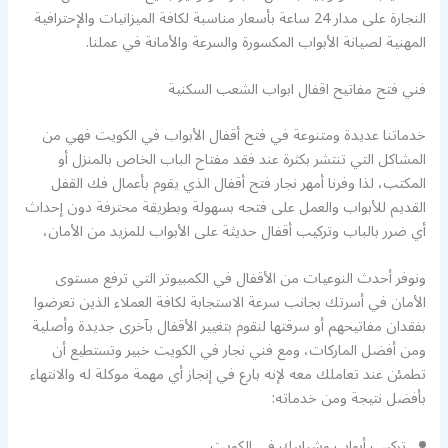
النجارة على مدار 24 ساعة بأسعار مناسبة لكافة الميزانيات والإحترافية
المهنية لصيانة الأبواب المكسورة والسرعة والأمانة في عملنا.
فني فتح مفاتيح اقفال ابواب الشعب السكنية
خدماتنا عديدة ومتنوعة في فتح أقفال الأبواب في الكويت فهي من
المشاكل التي تنتشر بكثرة عند فقد مفتاح الباب الخاص بالمنزل أو
المكتب، لذا وفرنا أمهر نجار فتح أقفال الذي يقوم بأعمال فك القفل
القديم للأبواب والعمل على فتحه بسهولة وبطريقة محترفة دون إحداث
أي ضرر بالباب وتركيب أقفال حديثة على الأبواب للمزيد من الأمان،
ونوفر أحدث النوعيات من الأقفال في الكمبيوتر التي ترفع مستوى
الأمان في أسرتك بجانب سرعة الاستجابة لكافة العملاء الذين تعرضوا
بفقدان مفاتيحهم أو سرقتها لنقوم بتغيير الأقفال بآخرى جديدة وأصلية
ومن أفضل الماركات، ومع فني نجار في الكويت خبير وتستطيع أن
تطمئن عند تعاملك معه لإنه بارع في إنجاز أي مهمة موكلة له والانتهاء
بأفضل نتيجة ومن خدماته:
تركيب أبواب وشبابيك في الكويت.