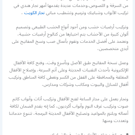
من السرقة و اللصوص،وخدمات عديدة يقدمها أمهر نجار هندي في
تركيب الأبواب وشبابيك وترميم وتشطيب مباني
نجار الكويت
،
وتركيب أرضيات خشب ومن أجود أنواع الخشب الطبيعي وتصميم
ألوان كثيرة من الأخشاب يتم اختيارها من كتالوج أرضيات خشبية،
ونعتمد على أفضل الخدمات ونقوم بأعمال صب ونسخ المفاتيح على
أيدي متخصصين،
وعمل نسخة المفاتيح طبق الأصل وبأسرع وقت، وفتح كافة الأقفال
الإلكترونية بأحدث التقنيات الحديثة وعلى أتم السرعة، وإصلاح الأقفال
المغلقة والمحافظة على القفل من الكسر ونغطي كافة المناطق وتركيب
أقفال للمنازل والبيوت ومكاتب وشركات ومدارس،
ونجار يعمل على مدار الساعة لفتح الأقفال وتركيب أثاث وأبواب كاتم
صوت وتركيب غرف النوم وأبواب أكرديون، كما إنه يقدم الضمان لكافة
أعماله ويلتزم بالمواعيد وتصليح الأقفال الحديثة البرمجة، تتنوع خدماتنا
وتعددت ومنها:
صيانة مختلف الأبواب الخشبية والشبابيك.