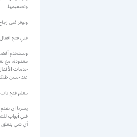
وتصميمها.
ونوفر فني زج
فني فتح اقفال
ونستخدم أفضل 
معدودة، مع تغط
خدمات الأقفال 
عند حسن ظنكم 
معلم فتح باب 
يسرنا ان نقدم
فني أبواب للشق
أي شي يتعلق با