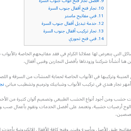
9.
افضل نجار فتح أبواب جنوب السرة
10.
نجار فتح أقفال جنوب السرة
11.
فني مفاتيح ماستر
12.
خدمة تبديل أقفال جنوب السرة
13.
نجار تركيب أقفال جنوب السرة
14.
فني فتح تجوري
كل التي يتعرض لها عملائنا الكرام في فقد مفاتيحهم الخاصة بالأبواب س
ن هنا أنشأنا شركتنا وزودناها بأفضل النجارين وفنيي أقفال،
 المتينة وتركيبها في الأبواب الخاصة لحماية المنشآت من السرقة و ا
أمهر نجار هندي في تركيب الأبواب وشبابيك وترميم وتشطيب مباني
نجا
 خشب ومن أجود أنواع الخشب الطبيعي وتصميم ألوان كثيرة من الأخ
تالوج أرضيات خشبية، ونعتمد على أفضل الخدمات ونقوم بأعمال صب ون
خصصين،
اتيح طبق الأصل وبأسرع وقت، وفتح كافة الأقفال الإلكترونية بأحدث ا