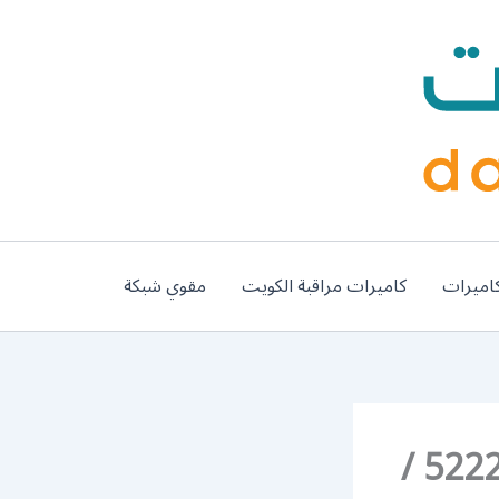
اميرات
كاميرات مراقبة الكويت
مقوي شبكة
رقم فتح أبواب واقفال جنوب السرة / 52227339 /