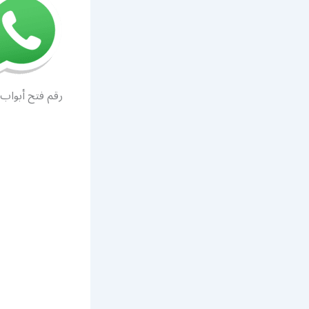
رقم فتح أبواب