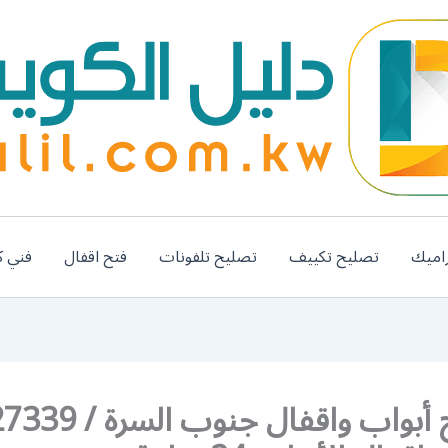
اميك
تصليح تكييف
تصليح تلفونات
فتح اقفال
فني ك