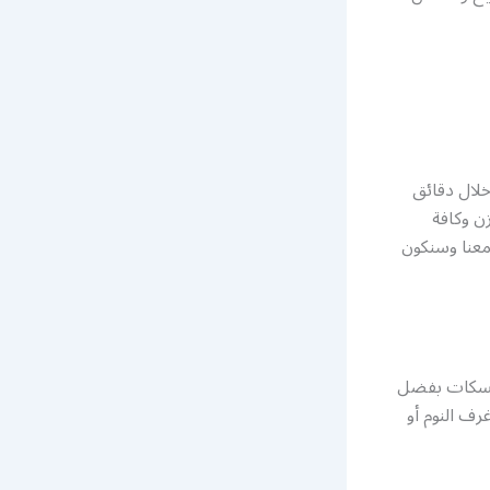
لال دقائق
زن وكافة
 معنا وسنكون
ومسكات بفضل
رف النوم أو