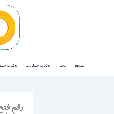
خطي
لى
لمحتوى
المنيوم
بنشر
تركيب ستلايت
تركيب سير