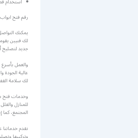
استخدام قطع
رقم فتح ابواب
يمكنك التواصل
لك فنيين يقومو
جديد لتصليح أق
والعمل بأسرع و
عالية الجودة و
لك سلامة القف
وخدمات فتح سيا
للمنازل والفلل
المجتمع، كما إ
وتركيبها وتصل