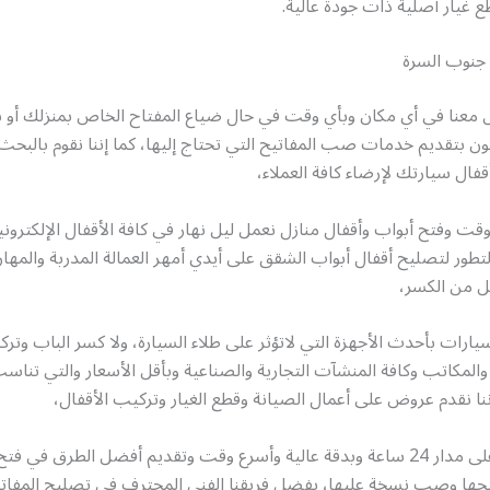
 غيار أصلية ذات جودة عالية.
 جنوب السرة
 معنا في أي مكان وبأي وقت في حال ضياع المفتاح الخاص بمنزلك أو 
ن بتقديم خدمات صب المفاتيح التي تحتاج إليها، كما إننا نقوم بالبح
فال سيارتك لإرضاء كافة العملاء،
قت وفتح أبواب وأقفال منازل نعمل ليل نهار في كافة الأقفال الإلكتروني
التطور لتصليح أقفال أبواب الشقق على أيدي أمهر العمالة المدربة والمها
ل من الكسر،
رات بأحدث الأجهزة التي لاتؤثر على طلاء السيارة، ولا كسر الباب وتر
 والمكاتب وكافة المنشآت التجارية والصناعية وبأقل الأسعار والتي تنا
ننا نقدم عروض على أعمال الصيانة وقطع الغيار وتركيب الأقفال،
نقدم خدماتنا على مدار 24 ساعة وبدقة عالية وأسرع وقت وتقديم أفضل الطرق في ف
يحها وصب نسخة عليها، بفضل فريقنا الفني المحترف في تصليح المفاتي