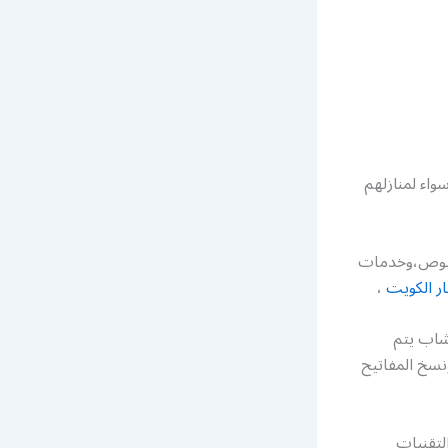
واء لمنازلهم
للصوص،وخدمات
ر الكويت
،
شاب يتم
سخ المفاتيح
لتقنيات