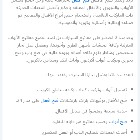
تريد ونتميز بفتح الأقفال
فتح اقفال
باحترافية عالية وحل جميع مشاكل
الأبواب والتجوري والأقفال المغلقة باحكام بأفضل المعدات الحديثة
ذات الماركات العالمية، واستخدام جميع أنواع الأقفال والمفاتيح ذو
صناعة إيطالية وأسبانية وكورية وأندنوسية،
وخدمتنا لا تختصر على مفاتيح السيارات بل تمتد لجميع مفاتيح الأبواب
المنزلية وكافة المنشآت بأسهل الطرق وأجودها، وبفضل عمل نجار
متخصص وشاطر يقوم بكافة أعماله بجودة عالية في فتح باب وفتح
تجوري وتركيب أبواب أكرديون وأثاث ايكيا وميداس بالكرتون.
تتعدد خدماتنا بفضل نجارنا المحترف وتعدد منها :
تفصيل أبواب وتركيب كبتات بكافة مناطق الكويت.
فتح الأقفال بوفيهات بارات بارتشانات
فتح اقفال
على مدار 24.
خدمة سريعة ومتميزة في تبديل الأقفال.
فتح أبواب
وصب مفاتيح غير قابلة للتقليد.
أحدث المعدات لتصليح الباب أو القفل المكسور.