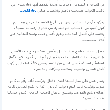
من السرقة و اللصوص،وخدمات عديدة يقدمها أمهر نجار هندي في
تركيب الأبواب وشبابيك وترميم وتشطيب مباني
نجار الكويت
،
وتركيب أرضيات خشب ومن أجود أنواع الخشب الطبيعي وتصميم
ألوان كثيرة من الأخشاب يتم اختيارها من كتالوج أرضيات خشبية،
ونعتمد على أفضل الخدمات ونقوم بأعمال صب ونسخ المفاتيح على
أيدي متخصصين،
وعمل نسخة المفاتيح طبق الأصل وبأسرع وقت، وفتح كافة الأقفال
الإلكترونية بأحدث التقنيات الحديثة وعلى أتم السرعة، وإصلاح الأقفال
المغلقة والمحافظة على القفل من الكسر ونغطي كافة المناطق وتركيب
أقفال للمنازل والبيوت ومكاتب وشركات ومدارس،
ونجار يعمل على مدار الساعة لفتح الأقفال وتركيب أثاث وأبواب كاتم
صوت وتركيب غرف النوم وأبواب أكرديون، كما إنه يقدم الضمان لكافة
أعماله ويلتزم بالمواعيد وتصليح الأقفال الحديثة البرمجة، تتنوع خدماتنا
وتعددت ومنها:
صيانة مختلف الأبواب الخشبية والشبابيك.