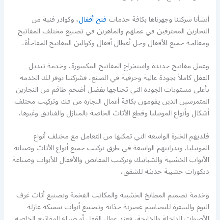
أنشأنا شركتنا وجهزناها بكافة خدمات
فتح أقفال
، وكوادر فنية من
النجارين المحترفين في عملهم والماهرين في تصنيع مختلف المفاتيح
ومعالجة جميع الأقفال وحل أعطال أقفال وكوالين المفاتيح المفاجأة،
وعمل مفاتيح جديدة واستخراج المفاتيح المكسورة، وخدمة تبديل
القفل كاملاً بجودة عالية وحرفية في الصنع، فشركتنا توفر لك الخدمة
بأعلى مستويات الجودة التي تحتاجها بفضل أضخم طاقم من النجارين
المتمرسين الذين يقومون بكافة أعمال النجارة من فك وتركيب مختلف
أشكال وأنواع الموبيليا وقطع الأثاث الخاصة بالمنازل والفنادق وغيرها،
فلديهم الخبرة الواسعة التي تمكنها من التعامل مع مختلف أنواع
الموبيليا، وبدرايتهم الواسعة في طرق تركيب جميع أنواع الأثاث وصيانة
الأبواب الخشبية والشبابيك وتركيب المقابض والأقفال للأبواب وصناعة
ديكورات خشبية حديثة للشقق،
وخدمة تصميم المطابخ الخشبية والمكاتب الفخمة وتصنيع أثاث غرف
النوم والسفرة للتصاميم عصرية جذابة وتصنيع أبواب سميكة عازلة
الأصوات الداخلة والخارجة، فعند عطل القفل أو ضياع المفاتيح الخاصة