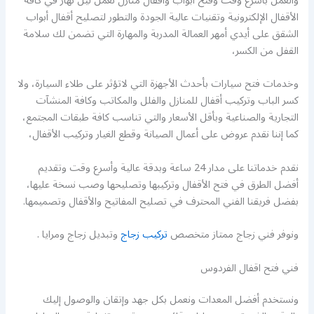
والعمل بأسرع وقت وفتح أبواب وأقفال منازل نعمل ليل نهار في كافة
الأقفال الإلكترونية وتقنيات عالية الجودة والتطور لتصليح أقفال أبواب
الشقق على أيدي أمهر العمالة المدربة والمهارة التي تضمن لك سلامة
القفل من الكسر،
وخدمات فتح سيارات بأحدث الأجهزة التي لاتؤثر على طلاء السيارة، ولا
كسر الباب وتركيب أقفال للمنازل والفلل والمكاتب وكافة المنشآت
التجارية والصناعية وبأقل الأسعار والتي تناسب كافة طبقات المجتمع،
كما إننا نقدم عروض على أعمال الصيانة وقطع الغيار وتركيب الأقفال،
نقدم خدماتنا على مدار 24 ساعة وبدقة عالية وأسرع وقت وتقديم
أفضل الطرق في فتح الأقفال وتركيبها وتصليحها وصب نسخة عليها،
بفضل فريقنا الفني المحترف في تصليح المفاتيح والأقفال وتصميمها.
ونوفر فني زجاج ممتاز متخصص
تركيب زجاج
وتبديل زجاج ومرايا .
فني فتح اقفال الفردوس
ونستخدم أفضل المعدات ونعمل بكل جهد وإتقان والوصول إليك