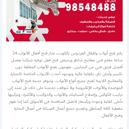
رقم فتح أبواب واقفال الفردوس بالكويت نجار فتح أقفال الأبواب 24
ساعة معلم فني مفاتيح شاطر ورخيص فتح قفل توفره شركتنا بفضل
أفضل فريق فني من النجارين، يقومون بفتح الأبواب المغلقة دون
تكسير وأمان تام، بكفاءة عالية وبوجود أحدث الأدوات الخاصة بالنجارة
والمفاتيح اللازمة لفتح جميع أنواع الأبواب، وتتوفر خدمة فتح الأبواب
الموصدة والأبواب الإلكترونية ولا تتوقف خدمتنا على ذلك بل تمتد إلى
تركيب الكوالين وإصلاح الشبابيك والأبواب والدواليب والأسّرة، وتركيبها
بأعلى كفاءة وجودة وبأسعار لاتقبل المنافسة في الأسواق كما إننا نقوم
بتغطية كافة المناطق وتقديم جميع أعمال الصيانة في أعمال النجارة
وفتح الأقفال.