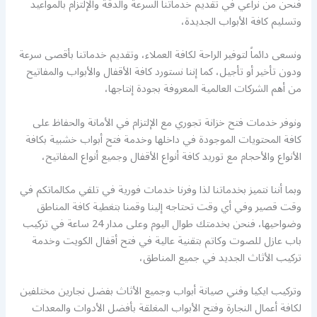
فنحن من نراعي في تقديم خدماتنا السرعة والدقة والإلتزام بالمواعيد
وتسليم كافة الأبواب الجديدة،
ونسعى دائماً لتوفير الراحة لكافة العملاء، وتقديم خدماتنا بأقصى سرعة
ودون تأخير أو تأجيل، كما إننا نستورد كافة الأقفال والأبواب والمفاتيح
من أهم الشركات العالمية المعروفة بجودة إنتاجها،
ونوفر خدمات فتح خزانة تجوري مع الإلتزام في الأمانة والحفاظ على
كافة المحتويات الموجودة في داخلها وخدمة فتح أبواب خشبية بكافة
الأنواع والأحجام مع توريد كافة أنواع الأقفال وجميع أنواع المفاتيح،
وبما أننا نتميز بخدماتنا لذا وفرنا خدمات فورية في تلقي مكالماتكم في
وقت قصير وفي أي وقت تحتاجه إلينا وقمنا بتغطية كافة المناطق
وضواحيها، فنحن بخدمتك طوال اليوم وعلى مدار 24 ساعة في تركيب
باب عازل للصوت وكاتم بتقنية عالية في فتح أقفال الكويت وخدمة
تركيب الأثاث الجديد في جميع المناطق،
وتركيب ايكيا وفني صيانة أبواب وجميع الأثاث بفضل نجارين مختلفين
لكافة أعمال النجارة وفتح الأبواب المغلقة بأفضل الأدوات والمعدات