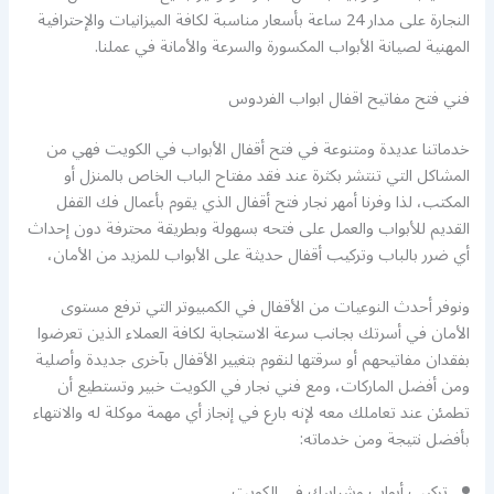
النجارة على مدار 24 ساعة بأسعار مناسبة لكافة الميزانيات والإحترافية
المهنية لصيانة الأبواب المكسورة والسرعة والأمانة في عملنا.
فني فتح مفاتيح اقفال ابواب الفردوس
خدماتنا عديدة ومتنوعة في فتح أقفال الأبواب في الكويت فهي من
المشاكل التي تنتشر بكثرة عند فقد مفتاح الباب الخاص بالمنزل أو
المكتب، لذا وفرنا أمهر نجار فتح أقفال الذي يقوم بأعمال فك القفل
القديم للأبواب والعمل على فتحه بسهولة وبطريقة محترفة دون إحداث
أي ضرر بالباب وتركيب أقفال حديثة على الأبواب للمزيد من الأمان،
ونوفر أحدث النوعيات من الأقفال في الكمبيوتر التي ترفع مستوى
الأمان في أسرتك بجانب سرعة الاستجابة لكافة العملاء الذين تعرضوا
بفقدان مفاتيحهم أو سرقتها لنقوم بتغيير الأقفال بآخرى جديدة وأصلية
ومن أفضل الماركات، ومع فني نجار في الكويت خبير وتستطيع أن
تطمئن عند تعاملك معه لإنه بارع في إنجاز أي مهمة موكلة له والانتهاء
بأفضل نتيجة ومن خدماته:
تركيب أبواب وشبابيك في الكويت.