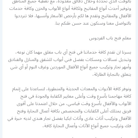
بالوقت الذي تحدده وخلال دقائق معدودة، مع تغطية جميع المناطق
وتوفير أحدث أنواع المفاتيح ولكافة أنواع الأبواب والخزن وكافة خدمات
الأقفال والمفاتيح ونقدم ها لكم بأرخص الأسعار وأنسبها، فلا تترددوا
بالتواصل معنا وسنكون عند حسن ظنكم بنا.
معلم فتح باب الفردوس
يسرنا ان نقدم كافة خدماتنا في فتح أي باب مغلق مهما كان نوعه،
وتبديل غسالات ومسكات بفضل فني أبواب للشقق والمنازل والفنادق
وأمهر نجار وتركيب جميع أنواع الأقفال الموردين وغرف النوم أو أي شي
يتعلق بالنجارة الطارئة،
ونوفر كافة الأدوات والمعدات الحديثة والمتطورة، لتساعدنا على إتمام
كافة مهاجمنا بأسرع وقت وأعلى معايير الكفاءة والجودة في فتح
الأبواب والأقفال بأسرع وقت قياسي، من خلال اعتمدنا على أقوى
فريق يمتلك أعلى الكفاءات والمتخصص بكافة أعمال النجارة وفتح
الأقفال وتركيب أثاث عادي وأثاث ايكيا بفضل نجار هندي لديه خبرة في
فك وتركيب جميع أنواع الأثاث وأعمال النجارة كافة،