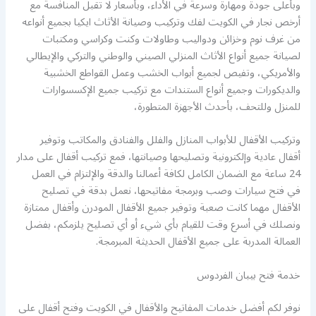
وبأعلى جودة ومهارة وسرعة في الأداء، وبأسعار لا تقبل المنافسة مع
أرخص نجار في الكويت لفك وتركيب وصيانة الأثاث ايكيا بجميع أنواعه
من غرف نوم وخزائن ودواليب وطاولات وكنت وكراسي ومكتبات
لصيانة جميع أنواع الأثاث المنزلي الصيني والوطني والتركي والإيطالي
والأمريكي، وتفيص لجميع أبواب الخشب وعمل القواطع الخشبية
والديكورات وجميع أنواع الستندات مع تركيب جميع الإكسسوارات
للمنزل وللتحف، بأحدث الأجهزة المتطورة،
وتركيب الأقفال للأبواب المنازل والفلل والفنادق والمكاتب وتوفير
أقفال عادية وإلكترونية وتصليحها وصيانتها، فمع تركيب أقفال على مدار
24 ساعة مع الضمان الكامل لكافة أعمالنا والدقة والإلتزام في العمل
في فتح سيارات وصب وبرمجة مفاتيحها، نعمل بدقة في تصليح
الأقفال مهما كانت صعبة وتوفير جميع الأقفال المودرن وأقفال ممتازة
ونصلك في أسرع وقت للقيام بأي شيء أو أي تصليح يلزمكم، بفضل
العمالة المدربة على جميع الأقفال الحديثة المبرمجة.
خدمة فتح بيبان الفردوس
نوفر لكم أفضل خدمات المفاتيح والأقفال في الكويت وفتح أقفال على