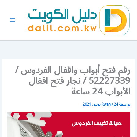
خطي
لى
لمحتوى
رقم فتح أبواب واقفال الفردوس /
52227339 / نجار فتح اقفال
الأبواب 24 ساعة
بواسطة
24 يونيو، 2021
/
Rwan