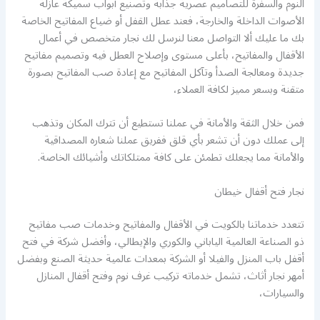
النوم والسفرة للتصاميم عصرية جذابة وتصنيع أبواب سميكة عازلة
الأصوات الداخلة والخارجة، فعند عطل القفل أو ضياع المفاتيح الخاصة
بك ما عليك ألا التواصل معنا لنرسل لك نجار متخصص في أعمال
الأقفال والمفاتيح، بأعلى مستوى وإصلاح العطل فيه وتصميم مفاتيح
جديدة ومعالجة الصدأ وتآكل المفاتيح مع إعادة صب المفاتيح بصورة
متقنة وبسعر مميز لكافة العملاء،
فمن خلال الثقة والأمانة في عملنا تستطيع أن تترك المكان وتذهب
إلى عملك دون أن تشعر بأي قلق ففريق عملنا شعاره المصداقية
والأمانة مما يجعلك تطمئن على كافة ممتلكاتك وأشيائك الخاصة.
نجار فتح أقفال خيطان
تتعدد خدماتنا بالكويت في الأقفال والمفاتيح وخدمات صب مفاتيح
ذو الصناعة العالمية الياباني والكوري والإيطالي، وأفضل شركة في فتح
أقفل باب المنزل والفيلا أو الشركة بمعدات عالمية حديثة الصنع وبفضل
أمهر نجار أثاث، تشمل خدماته تركيب غرف نوم وفتح أقفال المنازل
والسيارات،