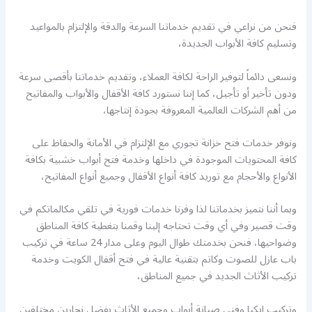
فنحن من نراعي في تقديم خدماتنا السرعة والدقة والإلتزام بالمواعيد
وتسليم كافة الأبواب الجديدة،
ونسعى دائماً لتوفير الراحة لكافة العملاء، وتقديم خدماتنا بأقصى سرعة
ودون تأخير أو تأجيل، كما إننا نستورد كافة الأقفال والأبواب والمفاتيح
من أهم الشركات العالمية المعروفة بجودة إنتاجها،
ونوفر خدمات فتح خزانة تجوري مع الإلتزام في الأمانة والحفاظ على
كافة المحتويات الموجودة في داخلها وخدمة فتح أبواب خشبية بكافة
الأنواع والأحجام مع توريد كافة أنواع الأقفال وجميع أنواع المفاتيح،
وبما أننا نتميز بخدماتنا لذا وفرنا خدمات فورية في تلقي مكالماتكم في
وقت قصير وفي أي وقت تحتاجه إلينا وقمنا بتغطية كافة المناطق
وضواحيها، فنحن بخدمتك طوال اليوم وعلى مدار 24 ساعة في تركيب
باب عازل للصوت وكاتم بتقنية عالية في فتح أقفال الكويت وخدمة
تركيب الأثاث الجديد في جميع المناطق،
وتركيب ايكيا وفني صيانة أبواب وجميع الأثاث بفضل نجارين مختلفين