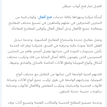
افضل نجار فتح أبواب خيطان
أنشأنا شركتنا وجهزناها بكافة خدمات
فتح أقفال
، وكوادر فنية من
النجارين المحترفين في عملهم والماهرين في تصنيع مختلف المفاتيح
ومعالجة جميع الأقفال وحل أعطال أقفال وكوالين المفاتيح المفاجأة،
وعمل مفاتيح جديدة واستخراج المفاتيح المكسورة، وخدمة تبديل
القفل كاملاً بجودة عالية وحرفية في الصنع، فشركتنا توفر لك الخدمة
بأعلى مستويات الجودة التي تحتاجها بفضل أضخم طاقم من النجارين
المتمرسين الذين يقومون بكافة أعمال النجارة من فك وتركيب مختلف
أشكال وأنواع الموبيليا وقطع الأثاث الخاصة بالمنازل والفنادق وغيرها،
فلديهم الخبرة الواسعة التي تمكنها من التعامل مع مختلف أنواع
الموبيليا، وبدرايتهم الواسعة في طرق تركيب جميع أنواع الأثاث وصيانة
الأبواب الخشبية والشبابيك وتركيب المقابض والأقفال للأبواب وصناعة
ديكورات خشبية حديثة للشقق،
وخدمة تصميم المطابخ الخشبية والمكاتب الفخمة وتصنيع أثاث غرف