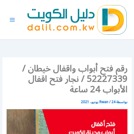
خطي
لى
لمحتوى
رقم فتح أبواب واقفال خيطان /
52227339 / نجار فتح اقفال
الأبواب 24 ساعة
بواسطة
24 يونيو، 2021
/
Rwan