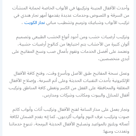
وأحدث الأقفال المتينة وتركيبها في الأبواب الخاصة لحماية المنشآت
من السرقة و اللصوص،وخدمات عديدة يقدمها أمهر نجار هندي في
تركيب الأبواب وشبابيك وترميم وتشطيب مباني
نجار الكويت
،
وتركيب أرضيات خشب ومن أجود أنواع الخشب الطبيعي وتصميم
ألوان كثيرة من الأخشاب يتم اختيارها من كتالوج أرضيات خشبية،
ونعتمد على أفضل الخدمات ونقوم بأعمال صب ونسخ المفاتيح على
أيدي متخصصين،
وعمل نسخة المفاتيح طبق الأصل وبأسرع وقت، وفتح كافة الأقفال
الإلكترونية بأحدث التقنيات الحديثة وعلى أتم السرعة، وإصلاح الأقفال
المغلقة والمحافظة على القفل من الكسر ونغطي كافة المناطق وتركيب
أقفال للمنازل والبيوت ومكاتب وشركات ومدارس،
ونجار يعمل على مدار الساعة لفتح الأقفال وتركيب أثاث وأبواب كاتم
صوت وتركيب غرف النوم وأبواب أكرديون، كما إنه يقدم الضمان لكافة
أعماله ويلتزم بالمواعيد وتصليح الأقفال الحديثة البرمجة، تتنوع خدماتنا
وتعددت ومنها: