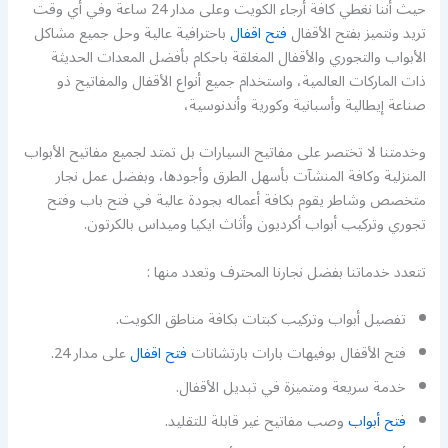
حيث أننا نغطي كافة أرجاء الكويت وعلى مدار 24 ساعة وفي أي وقت
تريد ونتميز بفتح الأقفال
فتح اقفال
باحترافية عالية وحل جميع مشاكل
الأبواب والتجوري والأقفال المغلقة باحكام بأفضل المعدات الحديثة
ذات الماركات العالمية، واستخدام جميع أنواع الأقفال والمفاتيح ذو
صناعة إيطالية وأسبانية وكورية وأندنوسية،
وخدمتنا لا تختصر على مفاتيح السيارات بل تمتد لجميع مفاتيح الأبواب
المنزلية وكافة المنشآت بأسهل الطرق وأجودها، وبفضل عمل نجار
متخصص وشاطر يقوم بكافة أعماله بجودة عالية في فتح باب وفتح
تجوري وتركيب أبواب أكرديون وأثاث ايكيا وميداس بالكرتون.
تتعدد خدماتنا بفضل نجارنا المحترف وتعدد منها :
تفصيل أبواب وتركيب كبتات بكافة مناطق الكويت.
فتح الأقفال بوفيهات بارات بارتشانات
فتح اقفال
على مدار 24.
خدمة سريعة ومتميزة في تبديل الأقفال.
فتح أبواب
وصب مفاتيح غير قابلة للتقليد.