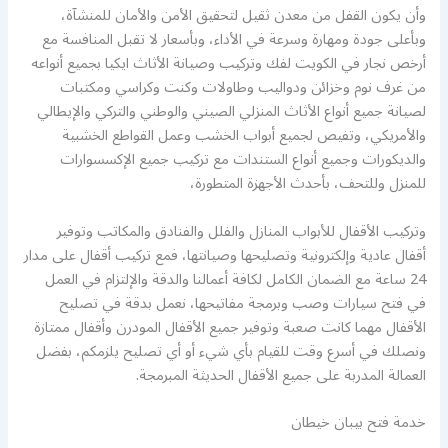
وأن يكون القفل من معدن ثقيل لتحقيق الأمن والأمان للمنشآة،
وبأعلى جودة ومهارة وسرعة في الأداء، وبأسعار لا تقبل المنافسة مع
أرخص نجار في الكويت لفك وتركيب وصيانة الأثاث ايكيا بجميع أنواعه
من غرف نوم وخزائن ودواليب وطاولات وكنت وكراسي ومكتبات
لصيانة جميع أنواع الأثاث المنزلي الصيني والوطني والتركي والإيطالي
والأمريكي، وتفيص لجميع أبواب الخشب وعمل القواطع الخشبية
والديكورات وجميع أنواع الستندات مع تركيب جميع الإكسسوارات
للمنزل وللتحف، بأحدث الأجهزة المتطورة،
وتركيب الأقفال للأبواب المنازل والفلل والفنادق والمكاتب وتوفير
أقفال عادية وإلكترونية وتصليحها وصيانتها، فمع تركيب أقفال على مدار
24 ساعة مع الضمان الكامل لكافة أعمالنا والدقة والإلتزام في العمل
في فتح سيارات وصب وبرمجة مفاتيحها، نعمل بدقة في تصليح
الأقفال مهما كانت صعبة وتوفير جميع الأقفال المودرن وأقفال ممتازة
ونصلك في أسرع وقت للقيام بأي شيء أو أي تصليح يلزمكم، بفضل
العمالة المدربة على جميع الأقفال الحديثة المبرمجة.
خدمة فتح بيبان خيطان