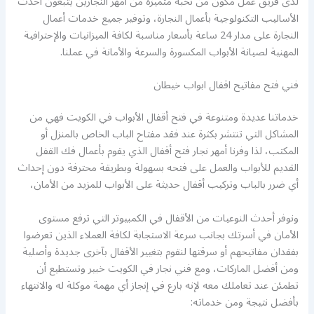
لدى فريق عمل مكون من نخبة متميزة من أمهر النجارين يتبعون أحدث
الأساليب التكنولوجية بأعمال النجارة، وتوفير جميع خدمات أعمال
النجارة على مدار 24 ساعة بأسعار مناسبة لكافة الميزانيات والإحترافية
المهنية لصيانة الأبواب المكسورة والسرعة والأمانة في عملنا.
فني فتح مفاتيح اقفال ابواب خيطان
خدماتنا عديدة ومتنوعة في فتح أقفال الأبواب في الكويت فهي من
المشاكل التي تنتشر بكثرة عند فقد مفتاح الباب الخاص بالمنزل أو
المكتب، لذا وفرنا أمهر نجار فتح أقفال الذي يقوم بأعمال فك القفل
القديم للأبواب والعمل على فتحه بسهولة وبطريقة محترفة دون إحداث
أي ضرر بالباب وتركيب أقفال حديثة على الأبواب للمزيد من الأمان،
ونوفر أحدث النوعيات من الأقفال في الكمبيوتر التي ترفع مستوى
الأمان في أسرتك بجانب سرعة الاستجابة لكافة العملاء الذين تعرضوا
بفقدان مفاتيحهم أو سرقتها لنقوم بتغيير الأقفال بآخرى جديدة وأصلية
ومن أفضل الماركات، ومع فني نجار في الكويت خبير وتستطيع أن
تطمئن عند تعاملك معه لإنه بارع في إنجاز أي مهمة موكلة له والانتهاء
بأفضل نتيجة ومن خدماته: