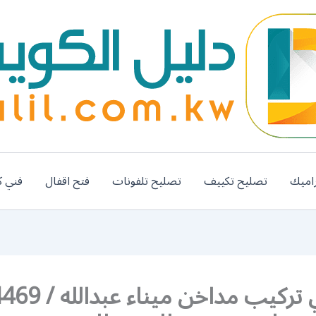
اميك
تصليح تكييف
تصليح تلفونات
فتح اقفال
فني ك
رقم فني تركيب مداخ