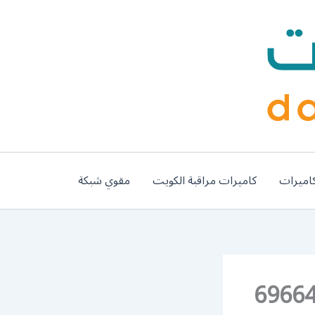
اميرات
كاميرات مراقبة الكويت
مقوي شبكة
ن ميناء عبدالله / 69664469