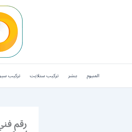
خطي
لى
لمحتوى
المنيوم
بنشر
تركيب ستلايت
تركيب سير