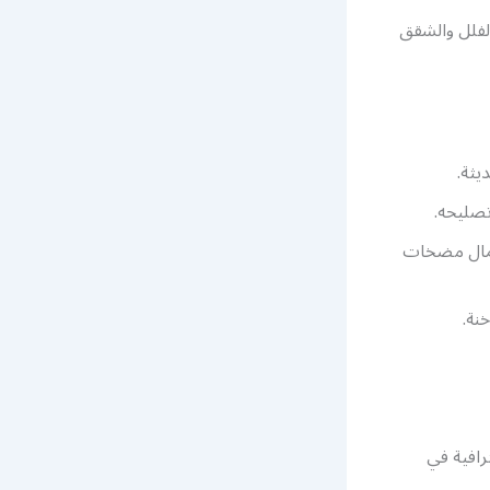
الفلل والشقق
يثة.
صليحه.
تعمال مضخات
نة.
رافية في