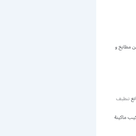
ن مطابخ و
نع
تنظيف
كيب ماكينة