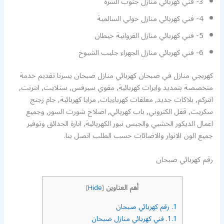
3- فني كهربائي منازل جنوب السرة
4- فني كهربائي منازل حولي السالمية
5- فني كهربائي منازل الفروانية خيطان
6- فني كهربائي منازل الجهراء جليب الشيوخ
كهربجي منازل في صبحان كهربائي منازل صبحان يسرنا تقديم خدمة
متخصصة بتمديد وايرات كهربائية, مقوي سيرفس, ستلايت, انترنت,
انتركم, بلاكات جديد, معلقات كهرباءيات, مرايا كهربائية, جام زجتج
سكريت, قفل الكتروني, باب كهربائي, اصلاح شورت السور, وجميع
اعمال الديكور الخشبي والجبس نبور الكهربائية, انارة الحدائق وتوفير
جميع الون الانوار والاضائات حسب الطلب اتصل بنا.
رقم كهربائي صبحان
أهم العناوين
]
Hide
[
1.
رقم كهربائي صبحان
1.1.
فني كهربائي منازل صبحان