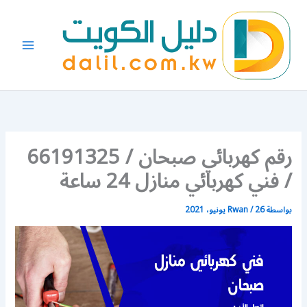
خطي
لى
لمحتوى
رقم كهربائي صبحان / 66191325
/ فني كهربائي منازل 24 ساعة
بواسطة
26 يونيو، 2021
/
Rwan