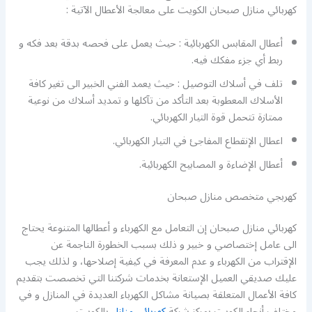
كهربائي منازل صبحان الكويت على معالجة الأعطال الآتية :
أعطال المقابس الكهربائية : حيث يعمل على فحصه بدقة بعد فكه و
ربط أي جزء مفكك فيه.
تلف في أسلاك التوصيل : حيث يعمد الفني الخبير الى تغير كافة
الأسلاك المعطوبة بعد التأكد من تآكلها و تمديد أسلاك من نوعية
ممتازة تتحمل قوة التيار الكهربائي.
اعطال الإنقطاع المفاجئ في التيار الكهربائي.
أعطال الإضاءة و المصابيح الكهربائية.
كهربجي متخصص منازل صبحان
كهربائي منازل صبحان إن التعامل مع الكهرباء و أعطالها المتنوعة يحتاج
الى عامل إختصاصي و خبير و ذلك بسبب الخطورة الناجمة عن
الإقتراب من الكهرباء و عدم المعرفة في كيفية إصلاحها، و لذلك يجب
عليك صديقي العميل الإستعانة بخدمات شركتنا التي تخصصت بتقديم
كافة الأعمال المتعلقة بصيانة مشاكل الكهرباء العديدة في المنازل و في
مختلف أنحاء الكويت بمركز شركة
كهربائي منازل
بالكويت.