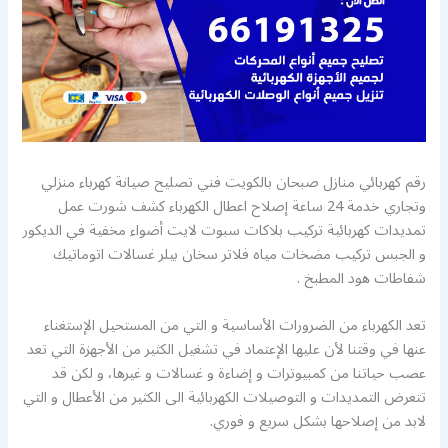
رقم كهربائي منازل صبحان بالكويت فني تصليح صيانة كهرباء منزلي
وتجاري خدمة 24 ساعة إصلاح اعطال الكهرباء كشف شورت عمل
تمديدات كهربائية تركيب بلاكات سبوت لايت أضواء مخفية في الديكور
و الجبس تركيب مضخات مياه فلاتر سخان بيلر غسالات اتوماتيك
شفاطات هود المطبخ .
تعد الكهرباء من الضرورات الأساسية و التي من المستحيل الإستغناء
عنها في وقتنا لأن عليها الإعتماد في تشغيل الكثير من الأجهزة التي تعد
عصب حياتنا من كمبيوترات و إضاءة و غسالات و غيرها، و لكن قد
تتعرض التمديدات و التوصيلات الكهربائية الى الكثير من الأعطال و التي
لابد من إصلاحها بشكل سريع و فوري.