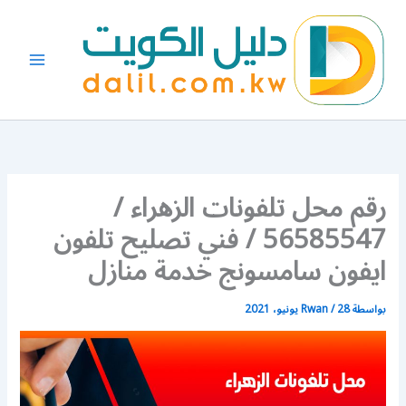
خطي
لى
لمحتوى
رقم محل تلفونات الزهراء /
56585547 / فني تصليح تلفون
ايفون سامسونج خدمة منازل
بواسطة
28 يونيو، 2021
/
Rwan