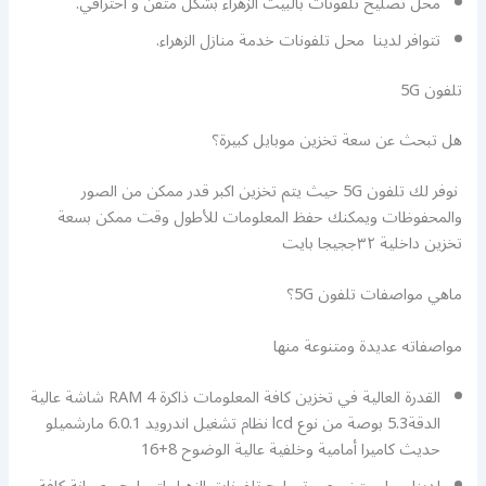
محل تصليح تلفونات بالبيت الزهراء بشكل متقن و احترافي.
تتوافر لدينا محل تلفونات خدمة منازل الزهراء.
تلفون 5G
هل تبحث عن سعة تخزين موبايل كبيرة؟
نوفر لك تلفون 5G حيث يتم تخزين اكبر قدر ممكن من الصور
والمحفوظات ويمكنك حفظ المعلومات للأطول وقت ممكن بسعة
تخزين داخلية ٣٢ججيجا بايت
ماهي مواصفات تلفون 5G؟
مواصفاته عديدة ومتنوعة منها
القدرة العالية في تخزين كافة المعلومات ذاكرة RAM 4 شاشة عالية
الدقة5.3 بوصة من نوع lcd نظام تشغيل اندرويد 6.0.1 مارشميلو
حديث كاميرا أمامية وخلفية عالية الوضوح 8+16