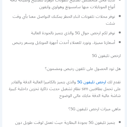
لدينا محل متخصص تصليح تلفونات الزهراء لتصليح وصيانة كافة
أنواع الموبايلات منها سامسونغ وهواوي وايفون
نوفر محلات تلفونات اثناء الحظر يمكنك التواصل معنا بأي وقت
شئت
نوفر لكم ارخص جوال 5G والذي يتميز بالجودة العالية
أسعارنا مميزة.. ونورد للعملاء أحدث أجهزة الموبايل وبسعر رخيص
ارخص تليفون 5G
هل تود الحصول على تلفون رخيص ومضمون؟
نقدم لك
ارخص تليفون 5G
والذي يتميز بالكاميرا العالية الدقة والقادر
على تحمل بطاقتين sim نظام تشغيل حديث ذاكرة تخزين داخلية كبيرة
شاشة عالية الدقة مايك عالي الوضوح
ماهي ميزات ارخص تليفون 5G؟
يتميز تليفون 5G بجودة البطارية حيث تعمل لوقت طويل دون