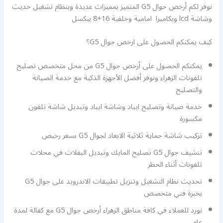
نوفر لكم أرخص حوال G5 المتميز بمميزات عديدة وبنظام تشغيل حديث
وشاشة lcd وبكاميرا امامية وخلفية 16+8 بيكسل
كيف يمكنكم الحصول على ارخص جوال G5؟
يمكنكم الحصول على أرخص جوال G5 من محل متخصص تصليح
تلفونات الزهراء ونوفر أفضل الأجهزة الذكية مع خدمة الصيانة
والتصليح
خدمة صيانة وتصليح ايباد وشاشة ايباد وتبديل شاشة تلفون
مكسورة
تركيب شاشة حماية ثلاثية الابعاد لجوال G5 بسعر رخيص
تنشيف جوال G5 تصليح المايك وتبديل البفلات في محلات
تلفونات أثناء الحظر
تحديث نظام التشغيل وتنزيل تطبيقات الاندرويد على جوال G5
بخبرة فني متخصص
نورد للعملاء في كافة مناطق الزهراء أرخص جوال G5 مع كفالة لمدة
عام