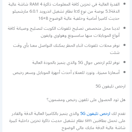
القدرة العالية في تخزين كافة المعلومات ذاكرة RAM 4 شاشة عالية
الدقة5.3 بوصة من نوع lcd نظام تشغيل اندرويد 6.0.1 مارشميلو
حديث كاميرا أمامية وخلفية عالية الوضوح 8+16
لدينا محل متخصص تصليح تلفونات الكويت لتصليح وصيانة كافة
أنواع الموبايلات منها سامسونغ وهواوي وايفون
نوفر محلات تلفونات اثناء الحظر يمكنك التواصل معنا بأي وقت
شئت
نوفر لكم ارخص جوال 5G والذي يتميز بالجودة العالية
أسعارنا مميزة.. ونورد للعملاء أحدث أجهزة الموبايل وبسعر رخيص
ارخص تليفون 5G
هل تود الحصول على تلفون رخيص ومضمون؟
نقدم لك
ارخص تليفون 5G
والذي يتميز بالكاميرا العالية الدقة والقادر
على تحمل بطاقتين sim نظام تشغيل حديث ذاكرة تخزين داخلية كبيرة
شاشة عالية الدقة مايك عالي الوضوح