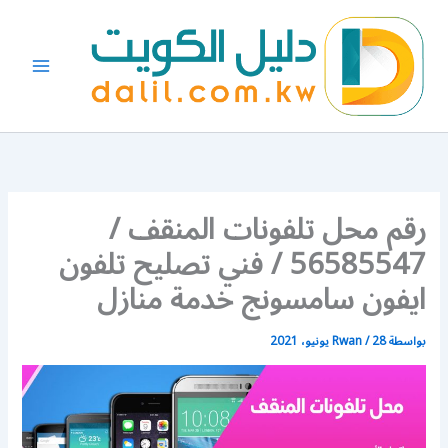
خطي
لى
لمحتوى
رقم محل تلفونات المنقف /
56585547 / فني تصليح تلفون
ايفون سامسونج خدمة منازل
بواسطة
28 يونيو، 2021
/
Rwan