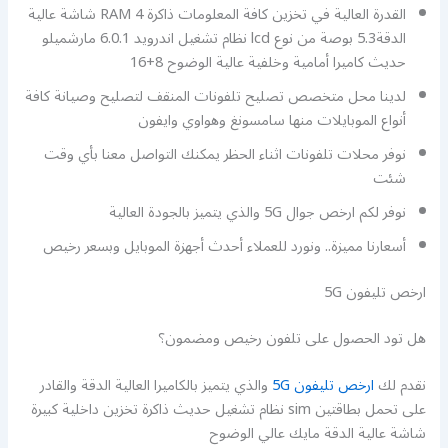
القدرة العالية في تخزين كافة المعلومات ذاكرة RAM 4 شاشة عالية
الدقة5.3 بوصة من نوع lcd نظام تشغيل اندرويد 6.0.1 مارشميلو
حديث كاميرا أمامية وخلفية عالية الوضوح 8+16
لدينا محل متخصص تصليح تلفونات المنقف لتصليح وصيانة كافة
أنواع الموبايلات منها سامسونغ وهواوي وايفون
نوفر محلات تلفونات اثناء الحظر يمكنك التواصل معنا بأي وقت
شئت
نوفر لكم ارخص جوال 5G والذي يتميز بالجودة العالية
أسعارنا مميزة.. ونورد للعملاء أحدث أجهزة الموبايل وبسعر رخيص
ارخص تليفون 5G
هل تود الحصول على تلفون رخيص ومضمون؟
نقدم لك
ارخص تليفون 5G
والذي يتميز بالكاميرا العالية الدقة والقادر
على تحمل بطاقتين sim نظام تشغيل حديث ذاكرة تخزين داخلية كبيرة
شاشة عالية الدقة مايك عالي الوضوح