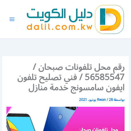
خطي
لى
لمحتوى
رقم محل تلفونات صبحان /
56585547 / فني تصليح تلفون
ايفون سامسونج خدمة منازل
بواسطة
28 يونيو، 2021
/
Rwan