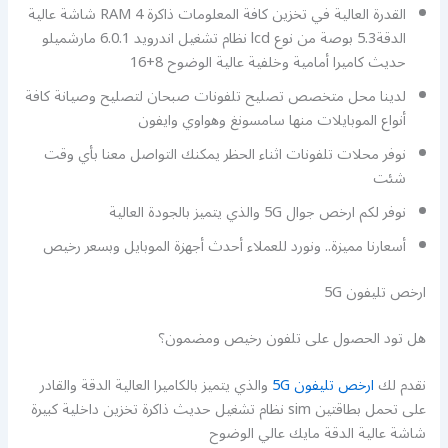
القدرة العالية في تخزين كافة المعلومات ذاكرة RAM 4 شاشة عالية
الدقة5.3 بوصة من نوع lcd نظام تشغيل اندرويد 6.0.1 مارشميلو
حديث كاميرا أمامية وخلفية عالية الوضوح 8+16
لدينا محل متخصص تصليح تلفونات صبحان لتصليح وصيانة كافة
أنواع الموبايلات منها سامسونغ وهواوي وايفون
نوفر محلات تلفونات اثناء الحظر يمكنك التواصل معنا بأي وقت
شئت
نوفر لكم ارخص جوال 5G والذي يتميز بالجودة العالية
أسعارنا مميزة.. ونورد للعملاء أحدث أجهزة الموبايل وبسعر رخيص
ارخص تليفون 5G
هل تود الحصول على تلفون رخيص ومضمون؟
نقدم لك
ارخص تليفون 5G
والذي يتميز بالكاميرا العالية الدقة والقادر
على تحمل بطاقتين sim نظام تشغيل حديث ذاكرة تخزين داخلية كبيرة
شاشة عالية الدقة مايك عالي الوضوح