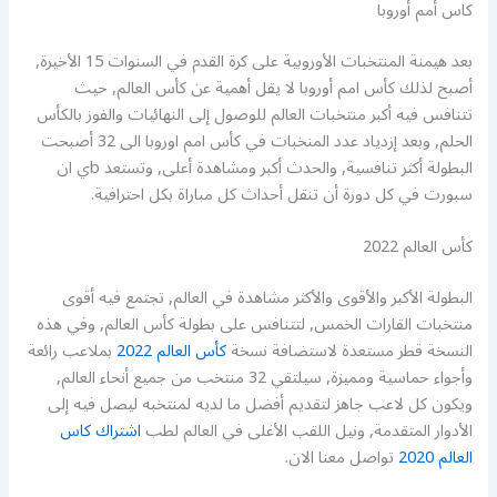
كاس أمم أوروبا
بعد هيمنة المنتخبات الأوروبية على كرة القدم في السنوات 15 الأخيرة,
أصبح لذلك كأس امم أوروبا لا يقل أهمية عن كأس العالم, حيث
تتنافس فيه أكبر منتخبات العالم للوصول إلى النهائيات والفوز بالكأس
الحلم, وبعد إزدياد عدد المنخبات في كأس امم اوروبا الى 32 أصبحت
البطولة أكثر تنافسية, والحدث أكبر ومشاهدة أعلى, وتستعد bي ان
سبورت في كل دورة أن تنقل أحداث كل مباراة بكل احترافية.
كأس العالم 2022
البطولة الأكبر والأقوى والأكثر مشاهدة في العالم, تجتمع فيه أقوى
منتخبات القارات الخمس, لتتنافس على بطولة كأس العالم, وفي هذه
النسخة قطر مستعدة لاستضافة نسخة
كأس العالم 2022
بملاعب رائعة
وأجواء حماسية ومميزة, سيلتقي 32 منتخب من جميع أنحاء العالم,
ويكون كل لاعب جاهز لتقديم أفضل ما لديه لمنتخبه ليصل فيه إلى
الأدوار المتقدمة, ونيل اللقب الأغلى في العالم لطب
اشتراك كاس
العالم 2020
تواصل معنا الان.