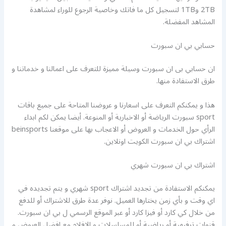
2TB و1TB لتسجيل كل ما فاتك وخاصية الرجوع للوراء لمشاهدة
المشاهد المفضلة.
حسابي بي ان سبورت
ان حسابي بى ان سبورت وسيلة مميزة للتعرف على اعمالنا و خدماتنا و
طرق الاستفادة منها.
هذا و يمكنكم التعرف على اسعارنا و عروضنا المتاحة على جميع باقات
sport سبورت الرياضة أو الاخبارية أو المنوعة. أيضا يمكن لكم ابداء
الرأي حول الخدمات و العروض أو الاعجاب بها على موقعنا beinsports
اشتراك بي ان سبورت الكويت اونلاين.
اشتراك بي ان سبورت شهري
يمكنكم الاستفادة من تجديد اشتراك sport شهري و يتم تجديده في
اي وقت و بأي زمن يختارها العميل. نوفر عدة طرق للاشتراك أو للدفع
من خلال كي كارد أو فيزا كارد أو عبر الموقع الرسمي ل بي ان سبورت.
قنوات ترفيهية أو رياضية أو للمسلسلات و الافلام مع افضل العروض و