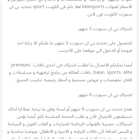
الاسعار لقنوات beinsports اهلا بكم في الكويت sport تجديد بي ان
سبورت الكويت اون لاين.
اشتراك بي ان سبورت 3 شهور
للحصول على تجديد بي ان سبورت 3 شهور ما عليكم الا زيارة احد
فروعنا أو الدخول الى موقعنا على الانترنت.
أيضا يمكنكم الاتصال بنا لطلب اشتراك في احدى باقات: premium،
basic، sports، elite، باقات العائلة من برامج ترفيهية و مسلسلات و
افلام. تخفيضات و عروض مستمرة و أسعار رخيصة تناسب الجميع.
اشتراك بي ان سبورت 6 شهور
نقدم تجديد بي ان سبورت 6 شهور أو لسنة وفق ما يرغبه عملائنا لذلك
تستطيعون الاتصال الان و طلب الخدمة المناسبة لكم. أيضا نؤمن
اشتراكات حصرية بالقنوات الرياضة للمباريات و العاب القوى و السباحة
و التنس اضافة الى باقات الترفيه و الاسرة و الاطفال. عروضنا مناسبة و
اسعارنا مميزة مع امكانية الدفع عبر الحوالات المالية أو الفيزا كارد أو باي