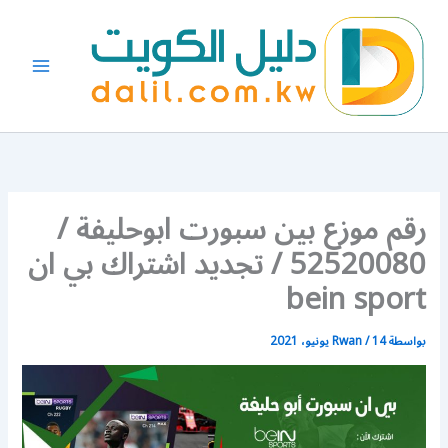
خطي
لى
لمحتوى
رقم موزع بين سبورت ابوحليفة /
52520080 / تجديد اشتراك بي ان
bein sport
بواسطة
14 يونيو، 2021
/
Rwan