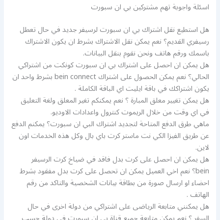
اسئلة واجوبة تهم مشتركين بي ان سبورت
هل استطيع نقل اشتراك بي ان سبورت لرسيفر جديد في حال تعطل
رسيفري القديم؟ نعم يمكن نقل الاشتراك بشرط ان يكون الاشتراك
باسمك ورقم هاتف ونحن نقوم بنقل البيانات.
هل يمكن ان احصل على اشتراك بي ان سبورت كونكت من اشتراكي
الحالي؟ نعم يمكن الحصول على اشتراك bein connect بشرط واحد ان
يكون اشتراكك في باقة ايليت اي الباقة الكاملة .
هل يمكن تغيير معلق المبارة ؟ نعم يمكنكم تغير المعلق ولغة التعليق
في اي وقت من خلال الريموت كنترول واعدادات الاوديو.
ماهي طرق الدفع المتاحة لتجديد اشتراك البي ان سبورت؟ يمكنم الدفع
عن طريق الفيزا الكي نت ماستر كرت باي بال وكل هذه الخدمات اون
لاين.
هل يمكن ان احصل على كرت بدل فاقد في ضياخ كرت الرسيفر
bein؟ نعم اخي العميل يمكن ان تحصل على كرت بدل مفقود بشرط
احضاء او ارسال صورة من بطاقة بيانات الشخصية والتاكد من رقم
الهاتف .
هل يمكنني متابعة الرياضى على اشتراكي من دولة اخرى في حال
السفر ؟ نعم يمكن متابعة جميع قناة بي ان سبورت في دولة حسب