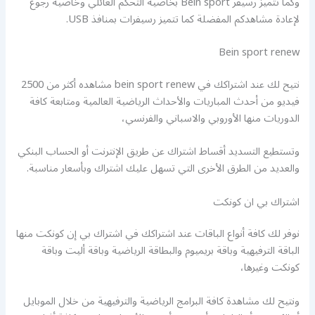
وكما تتميز رسيفر Bein sport بخاصية التحكم العائلي وخاصية رجوع
لإعادة مشاهدكم المفضلة كما تتميز رسيفرات بمنافذ USB.
Bein sport renew
نتيح لك عند اشتراكك في bein sport renew مشاهده أكثر من 2500
فيديو من أحدث المباريات والأحداث الرياضية العالمية ومتابعة كافة
الدوريات منها الأوروبي والاسباني والفرنسي،
وتستطيع التسديد أقساط اشتراك عن طريق الإنترنت أو الحساب البنكي
والعديد من الطرق الأخرى التي تسهل عليك اشتراك وبأسعار مناسبة.
اشتراك بي ان كونكت
نوفر لك كافة أنواع الباقات عند اشتراكك في اشتراك بي إن كونكت منها
الباقة الترفيهية وباقة بريميوم والبطاقة الرياضية وباقة أليت وباقة
كونكت وغيرها،
ونتيح لك مشاهدة كافة البرامج الرياضية والترفيهية من خلال الموبايل