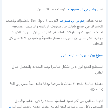
نحن
وكيل بي ان سبورت
الكويت منذ 10 سنين.
خدمة عملاء
رقم بي ان سبورت
الكويت Bein Sport للاشتراك وتجديد
الاشتراك في جميع باقات بين سبورت الرياضة والترفيهية, ومتابعة
احدث الدوريات والبطولات العالمية, اشتراك بي ان سبورت الكويت
تجديد اشتراك بي ان سبورت باسعار مناسبة وتخفيض 50% على كل
الباقات.
موزع بين سبورت مبارك الكبير
تستطيع الدفع اون لاين بشكل مباشرة ويتم التجديد والتفعيل خلال
ثواني.
تغطية شاملة لكافة الاحداث باحترافية ودقة عالية جداً تصل إلى Full
HD – 4K.
لدينا محللين من أكبر نجوم الساحرة المستديرة في العالم, وافضل
المدربين وكل شيء مترجم للغة العربيه. ونوفر خدمة تجديد اشتراك
بي