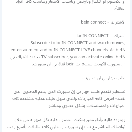
أو الكمبيوتر أو التلفاز وبأرخص وبأنسب الأسعار وتناسب كافة أفراد
العائلة.
الأشتراك – bein connect
اشتراك – beIN CONNECT
Subscribe to beIN CONNECT and watch movies,
entertainment and beIN CONNECT LIVE channels. As beIN
TV subscriber, you can activate online beIN تجديد اشتراك بي
ان سبورت الكويت سبoرت bein قناة بي ان سبورت.
طلب جهاز بي ان سبورت
تستطيع تقديم طلب جهاز بي إن سبورت الذي يدعم المحتوى الذي
نقدمه لعرض كافة المباريات وللذي سهل عليك عملية مشاهدة كافة
المباريات والمسلسلات بشكل حصري ومباشر،
وبجودة عالية وأداء مميز يمكنك الحصول عليه بكل سهولة من خلال
تواصلك المباشر مع بe إن سبورت وسنلبي كافة طلباتك بأسرع وقت