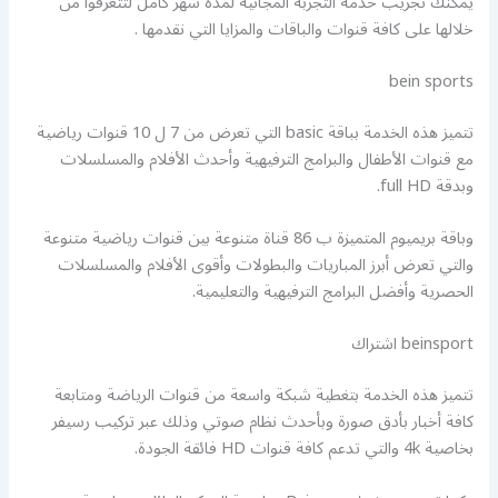
يمكنك تجريب خدمه التجربة المجانية لمدة شهر كامل لتتعرفوا من
خلالها على كافة قنوات والباقات والمزايا التي نقدمها .
bein sports
تتميز هذه الخدمة بباقة basic التي تعرض من 7 ل 10 قنوات رياضية
مع قنوات الأطفال والبرامج الترفيهية وأحدث الأفلام والمسلسلات
وبدقة full HD.
وباقة بريميوم المتميزة ب 86 قناة متنوعة بين قنوات رياضية متنوعة
والتي تعرض أبرز المباريات والبطولات وأقوى الأفلام والمسلسلات
الحصرية وأفضل البرامج الترفيهية والتعليمية.
beinsport اشتراك
تتميز هذه الخدمة بتغطية شبكة واسعة من قنوات الرياضة ومتابعة
كافة أخبار بأدق صورة وبأحدث نظام صوتي وذلك عبر تركيب رسيفر
بخاصية 4k والتي تدعم كافة قنوات HD فائقة الجودة.