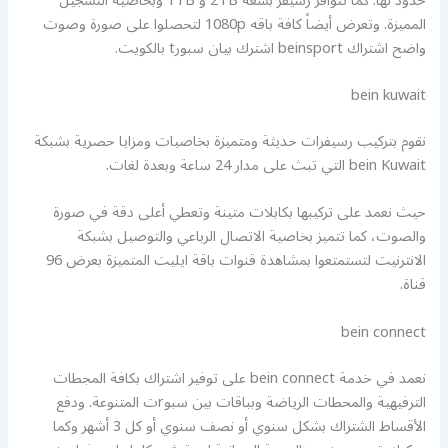
حدود لها. كما تتوافر رسيفر بسعة 2TB و 1TB وبخاصية التسجيل
المميزة. وتعرض أيضاً كافة باقه 1080p لتحصلوا على صورة وصوت
واضح اشتراك beinsport اشترك بيان سبورt بالكويت.
bein kuwait
نقوم بتركيب رسيفرات حديثة ومتميزة بخاصيات ومزايا حصرية بشبكة
bein Kuwait التي تبث على مدار 24 ساعة وبعدة لغات.
حيث نعمد على تركيبها بكابلات متينة وتعطي أعلى دقة في صورة
والصوت، كما تتميز بخاصية الاتصال الرباعي والتوصيل بشبكة
الانترنيت لتستمتعوا بمشاهدة قنوات باقة ايليت المتميزة بعرض 96
قناة.
bein connect
نعمد في خدمة bein connect على توفير اشتراك بكافة المجطات
الترفيهية والمحطات الرياضة وبباقات بين سبوrت المتنوعة. ودفع
الأقساط الشتراك بشكل سنوي أو نصف سنوي أو كل 3 أشهر وكما