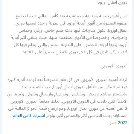
دوري ابطال اوروبا
ثاني أقوى بطولة ومتابعة وجماهيرية بعد كأس العالم, عندما تجتمع
صفوة الصفوة من أقوى أندية أوروبا في بطولة واحدة اسمها دوري
ابطال اوروبا, تكون مباريات فيها ذات طعم خاص, وإثارة وحماس
واحترافية, وخصوصاً في الأدوار المتقدمة منها, حيث يلتقي أكبر أندية
أوروبا وجهاً لوجه, للحصول على البطولة الحلم , والتي يحلم فيها كل
لاعب وكل نادي في كل عام, دوري الابطال حصرياً على sport
الدوري الاوروبي
تزداد أهمية الدوري الأوروبي في كل عام, خصوصاً بعد تواجد أندية كبيرة
فيه لم تتمكن من التأهل لدوري أبطال أوروبا, حيث أصبحنا نجد
مانشستر يونايتد وميلان وتشلسي وتوتنهام وارسنال ونابولي وغيرها من
الاندية التي تلعب في الدوري الاوروبي, لذلك متابعة الدوري الاوروبي
لا تقل أهمية عن دوري ابطال اوروبا, ومع ارتفاع قيمة الجوائز المالية في
المسابقة, بات التنافس أكثر والحماس أكبر. ونوفر
اشتراك كاس العالم
2022
قطر