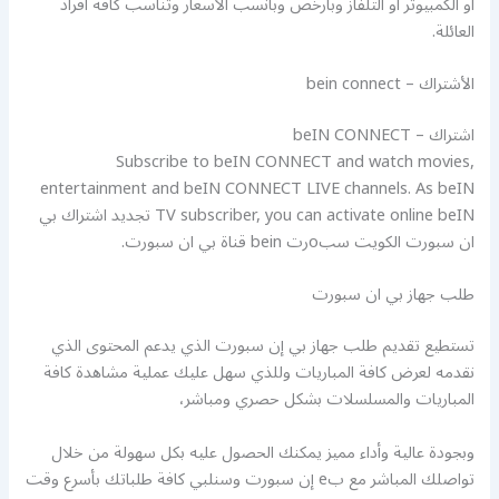
أو الكمبيوتر أو التلفاز وبأرخص وبأنسب الأسعار وتناسب كافة أفراد
العائلة.
الأشتراك – bein connect
اشتراك – beIN CONNECT
Subscribe to beIN CONNECT and watch movies,
entertainment and beIN CONNECT LIVE channels. As beIN
TV subscriber, you can activate online beIN تجديد اشتراك بي
ان سبورت الكويت سبoرت bein قناة بي ان سبورت.
طلب جهاز بي ان سبورت
تستطيع تقديم طلب جهاز بي إن سبورت الذي يدعم المحتوى الذي
نقدمه لعرض كافة المباريات وللذي سهل عليك عملية مشاهدة كافة
المباريات والمسلسلات بشكل حصري ومباشر،
وبجودة عالية وأداء مميز يمكنك الحصول عليه بكل سهولة من خلال
تواصلك المباشر مع بe إن سبورت وسنلبي كافة طلباتك بأسرع وقت