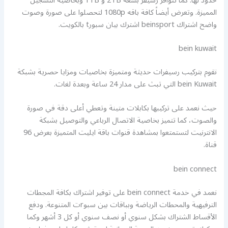
حدود لها. كما تتوافر رسيفر بسعة 2TB و 1TB وبخاصية التسجيل
المميزة. وتعرض أيضاً كافة باقه 1080p لتحصلوا على صورة وصوت
واضح اشتراك beinsport اشترك بيان سبورt بالكويت.
bein kuwait
نقوم بتركيب رسيفرات حديثة ومتميزة بخاصيات ومزايا حصرية بشبكة
bein Kuwait التي تبث على مدار 24 ساعة وبعدة لغات.
حيث نعمد على تركيبها بكابلات متينة وتعطي أعلى دقة في صورة
والصوت، كما تتميز بخاصية الاتصال الرباعي والتوصيل بشبكة
الانترنيت لتستمتعوا بمشاهدة قنوات باقة ايليت المتميزة بعرض 96
قناة.
bein connect
نعمد في خدمة bein connect على توفير اشتراك بكافة المجطات
الترفيهية والمحطات الرياضة وبباقات بين سبوrت المتنوعة. ودفع
الأقساط الشتراك بشكل سنوي أو نصف سنوي أو كل 3 أشهر وكما