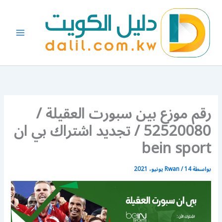
خطي
لى
لمحتوى
رقم موزع بين سبورت العقيلة /
52520080 / تجديد اشتراك بي ان
bein sport
بواسطة
14 يونيو، 2021
/
Rwan