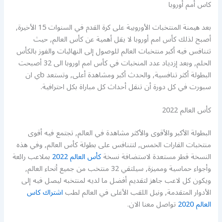
كاس أمم أوروبا
بعد هيمنة المنتخبات الأوروبية على كرة القدم في السنوات 15 الأخيرة,
أصبح لذلك كأس امم أوروبا لا يقل أهمية عن كأس العالم, حيث
تتنافس فيه أكبر منتخبات العالم للوصول إلى النهائيات والفوز بالكأس
الحلم, وبعد إزدياد عدد المنخبات في كأس امم اوروبا الى 32 أصبحت
البطولة أكثر تنافسية, والحدث أكبر ومشاهدة أعلى, وتستعد bي ان
سبورت في كل دورة أن تنقل أحداث كل مباراة بكل احترافية.
كأس العالم 2022
البطولة الأكبر والأقوى والأكثر مشاهدة في العالم, تجتمع فيه أقوى
منتخبات القارات الخمس, لتتنافس على بطولة كأس العالم, وفي هذه
النسخة قطر مستعدة لاستضافة نسخة
كأس العالم 2022
بملاعب رائعة
وأجواء حماسية ومميزة, سيلتقي 32 منتخب من جميع أنحاء العالم,
ويكون كل لاعب جاهز لتقديم أفضل ما لديه لمنتخبه ليصل فيه إلى
الأدوار المتقدمة, ونيل اللقب الأغلى في العالم لطب
اشتراك كاس
العالم 2020
تواصل معنا الان.