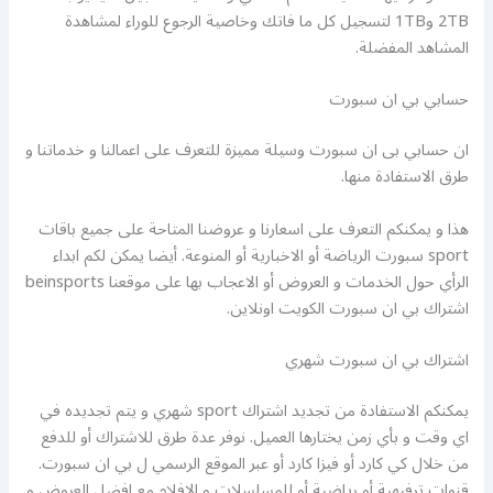
2TB و1TB لتسجيل كل ما فاتك وخاصية الرجوع للوراء لمشاهدة
المشاهد المفضلة.
حسابي بي ان سبورت
ان حسابي بى ان سبورت وسيلة مميزة للتعرف على اعمالنا و خدماتنا و
طرق الاستفادة منها.
هذا و يمكنكم التعرف على اسعارنا و عروضنا المتاحة على جميع باقات
sport سبورت الرياضة أو الاخبارية أو المنوعة. أيضا يمكن لكم ابداء
الرأي حول الخدمات و العروض أو الاعجاب بها على موقعنا beinsports
اشتراك بي ان سبورت الكويت اونلاين.
اشتراك بي ان سبورت شهري
يمكنكم الاستفادة من تجديد اشتراك sport شهري و يتم تجديده في
اي وقت و بأي زمن يختارها العميل. نوفر عدة طرق للاشتراك أو للدفع
من خلال كي كارد أو فيزا كارد أو عبر الموقع الرسمي ل بي ان سبورت.
قنوات ترفيهية أو رياضية أو للمسلسلات و الافلام مع افضل العروض و