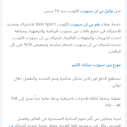
نحن
وكيل بي ان سبورت
الكويت منذ 10 سنين.
خدمة عملاء
رقم بي ان سبورت
الكويت Bein Sport للاشتراك وتجديد
الاشتراك في جميع باقات بين سبورت الرياضة والترفيهية, ومتابعة
احدث الدوريات والبطولات العالمية, اشتراك بي ان سبورت الكويت
تجديد اشتراك بي ان سبورت باسعار مناسبة وتخفيض 50% على كل
الباقات.
موزع بين سبورت مبارك الكبير
تستطيع الدفع اون لاين بشكل مباشرة ويتم التجديد والتفعيل خلال
ثواني.
تغطية شاملة لكافة الاحداث باحترافية ودقة عالية جداً تصل إلى Full
HD – 4K.
لدينا محللين من أكبر نجوم الساحرة المستديرة في العالم, وافضل
المدربين وكل شيء مترجم للغة العربيه. ونوفر خدمة تجديد اشتراك
بي