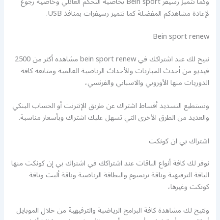
وكما تتميز رسيفر Bein sport بخاصية التحكم العائلي وخاصية رجوع
لإعادة مشاهدكم المفضلة كما تتميز رسيفرات بمنافذ USB.
Bein sport renew
نتيح لك عند اشتراكك في bein sport renew مشاهده أكثر من 2500
فيديو من أحدث المباريات والأحداث الرياضية العالمية ومتابعة كافة
الدوريات منها الأوروبي والاسباني والفرنسي،
وتستطيع التسديد أقساط اشتراك عن طريق الإنترنت أو الحساب البنكي
والعديد من الطرق الأخرى التي تسهل عليك اشتراك وبأسعار مناسبة.
اشتراك بي ان كونكت
نوفر لك كافة أنواع الباقات عند اشتراكك في اشتراك بي إن كونكت منها
الباقة الترفيهية وباقة بريميوم والبطاقة الرياضية وباقة أليت وباقة
كونكت وغيرها،
ونتيح لك مشاهدة كافة البرامج الرياضية والترفيهية من خلال الموبايل