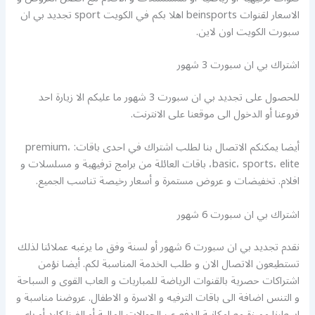
الاسعار لقنوات beinsports اهلا بكم في الكويت sport تجديد بي ان
سبورت الكويت اون لاين.
اشتراك بي ان سبورت 3 شهور
للحصول على تجديد بي ان سبورت 3 شهور ما عليكم الا زيارة احد
فروعنا أو الدخول الى موقعنا على الانترنت.
أيضا يمكنكم الاتصال بنا لطلب اشتراك في احدى باقات: premium،
basic، sports، elite، باقات العائلة من برامج ترفيهية و مسلسلات و
افلام. تخفيضات و عروض مستمرة و أسعار رخيصة تناسب الجميع.
اشتراك بي ان سبورت 6 شهور
نقدم تجديد بي ان سبورت 6 شهور أو لسنة وفق ما يرغبه عملائنا لذلك
تستطيعون الاتصال الان و طلب الخدمة المناسبة لكم. أيضا نؤمن
اشتراكات حصرية بالقنوات الرياضة للمباريات و العاب القوى و السباحة
و التنس اضافة الى باقات الترفيه و الاسرة و الاطفال. عروضنا مناسبة و
اسعارنا مميزة مع امكانية الدفع عبر الحوالات المالية أو الفيزا كارد أو باي