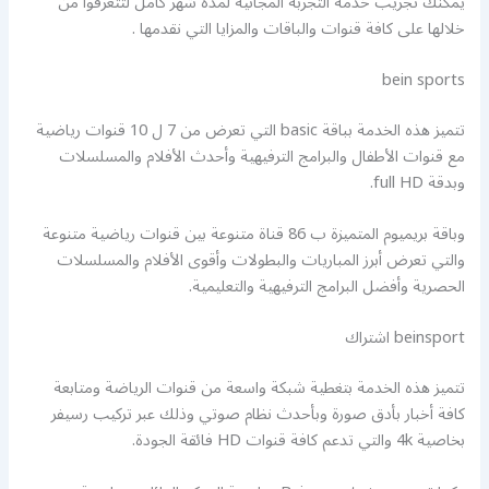
يمكنك تجريب خدمه التجربة المجانية لمدة شهر كامل لتتعرفوا من
خلالها على كافة قنوات والباقات والمزايا التي نقدمها .
bein sports
تتميز هذه الخدمة بباقة basic التي تعرض من 7 ل 10 قنوات رياضية
مع قنوات الأطفال والبرامج الترفيهية وأحدث الأفلام والمسلسلات
وبدقة full HD.
وباقة بريميوم المتميزة ب 86 قناة متنوعة بين قنوات رياضية متنوعة
والتي تعرض أبرز المباريات والبطولات وأقوى الأفلام والمسلسلات
الحصرية وأفضل البرامج الترفيهية والتعليمية.
beinsport اشتراك
تتميز هذه الخدمة بتغطية شبكة واسعة من قنوات الرياضة ومتابعة
كافة أخبار بأدق صورة وبأحدث نظام صوتي وذلك عبر تركيب رسيفر
بخاصية 4k والتي تدعم كافة قنوات HD فائقة الجودة.