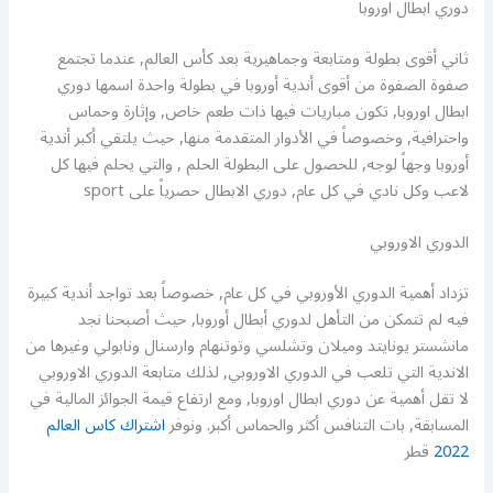
دوري ابطال اوروبا
ثاني أقوى بطولة ومتابعة وجماهيرية بعد كأس العالم, عندما تجتمع
صفوة الصفوة من أقوى أندية أوروبا في بطولة واحدة اسمها دوري
ابطال اوروبا, تكون مباريات فيها ذات طعم خاص, وإثارة وحماس
واحترافية, وخصوصاً في الأدوار المتقدمة منها, حيث يلتقي أكبر أندية
أوروبا وجهاً لوجه, للحصول على البطولة الحلم , والتي يحلم فيها كل
لاعب وكل نادي في كل عام, دوري الابطال حصرياً على sport
الدوري الاوروبي
تزداد أهمية الدوري الأوروبي في كل عام, خصوصاً بعد تواجد أندية كبيرة
فيه لم تتمكن من التأهل لدوري أبطال أوروبا, حيث أصبحنا نجد
مانشستر يونايتد وميلان وتشلسي وتوتنهام وارسنال ونابولي وغيرها من
الاندية التي تلعب في الدوري الاوروبي, لذلك متابعة الدوري الاوروبي
لا تقل أهمية عن دوري ابطال اوروبا, ومع ارتفاع قيمة الجوائز المالية في
المسابقة, بات التنافس أكثر والحماس أكبر. ونوفر
اشتراك كاس العالم
2022
قطر