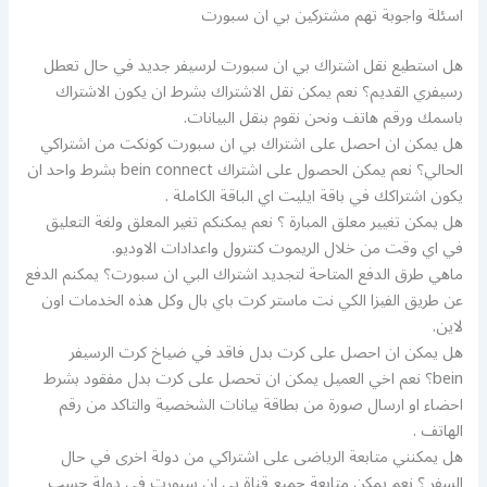
اسئلة واجوبة تهم مشتركين بي ان سبورت
هل استطيع نقل اشتراك بي ان سبورت لرسيفر جديد في حال تعطل
رسيفري القديم؟ نعم يمكن نقل الاشتراك بشرط ان يكون الاشتراك
باسمك ورقم هاتف ونحن نقوم بنقل البيانات.
هل يمكن ان احصل على اشتراك بي ان سبورت كونكت من اشتراكي
الحالي؟ نعم يمكن الحصول على اشتراك bein connect بشرط واحد ان
يكون اشتراكك في باقة ايليت اي الباقة الكاملة .
هل يمكن تغيير معلق المبارة ؟ نعم يمكنكم تغير المعلق ولغة التعليق
في اي وقت من خلال الريموت كنترول واعدادات الاوديو.
ماهي طرق الدفع المتاحة لتجديد اشتراك البي ان سبورت؟ يمكنم الدفع
عن طريق الفيزا الكي نت ماستر كرت باي بال وكل هذه الخدمات اون
لاين.
هل يمكن ان احصل على كرت بدل فاقد في ضياخ كرت الرسيفر
bein؟ نعم اخي العميل يمكن ان تحصل على كرت بدل مفقود بشرط
احضاء او ارسال صورة من بطاقة بيانات الشخصية والتاكد من رقم
الهاتف .
هل يمكنني متابعة الرياضى على اشتراكي من دولة اخرى في حال
السفر ؟ نعم يمكن متابعة جميع قناة بي ان سبورت في دولة حسب