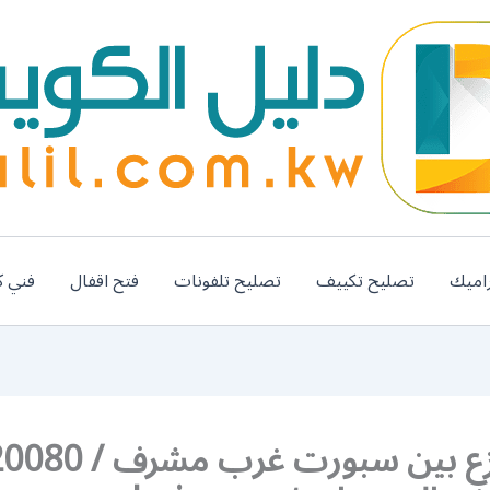
اميك
تصليح تكييف
تصليح تلفونات
فتح اقفال
فني ك