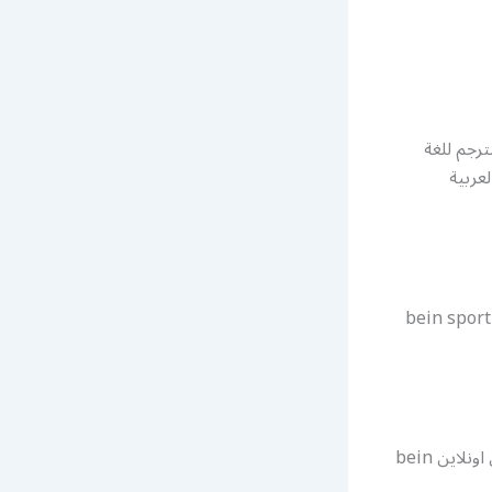
ترجم للغة
عربية
ي ان سبورت اون لاين تجديد اشترك bein sport kuwait
أصبح بامكانك تجديد بين سبورت قناة بي أن سبورت وأيضا دفع أشتراك ببان سبورتس اونلاين bein