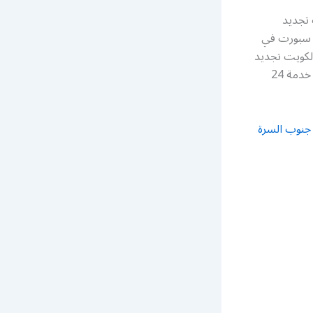
تجديد
ورت في الكويت bein sports وكيل بين سبورت في
كويت تجديد
اشتراك بيين سبورت تركيب بي ان سبورت نوفر لكم مناديب في جميع مناطق الكويت خدمة 24
جنوب السرة