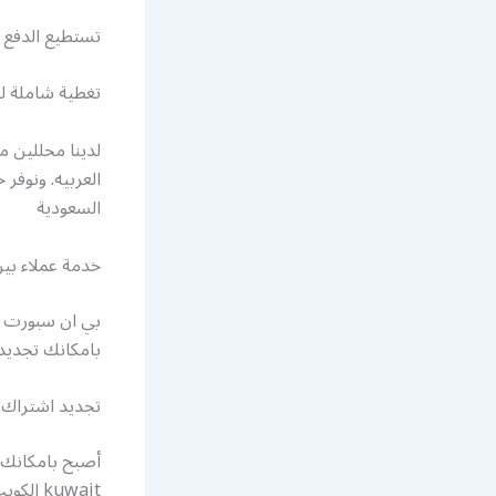
تستطيع الدفع ا
تغطية شاملة لكافة
لدينا محللين م
العربيه. ونوفر
السعودية
خدمة عملاء بين سب
بامكانك تجديد
تجديد اشتراك
kuwait الكويت sport سبور sports قناة بي ان سبورت .