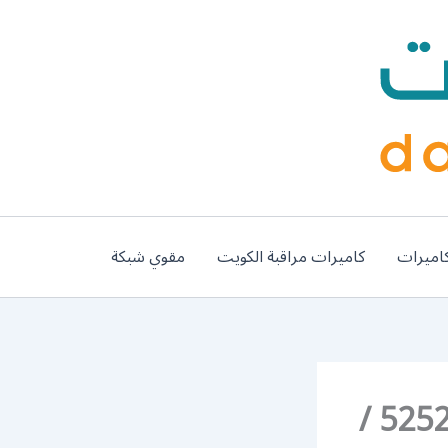
اميرات
كاميرات مراقبة الكويت
مقوي شبكة
رقم موزع بين سبورت غرب مشرف / 52520080 /