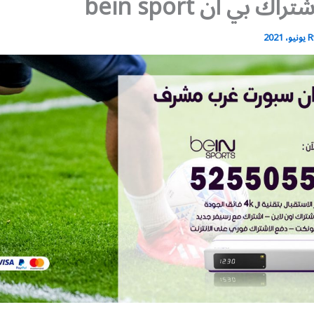
ك بي ان bein sport
R