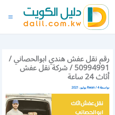
خطي
لى
لمحتوى
رقم نقل عفش هندي ابوالحصاني /
50994991 / شركة نقل عفش
أثاث 24 ساعة
بواسطة
4 يوليو، 2021
/
Rwan