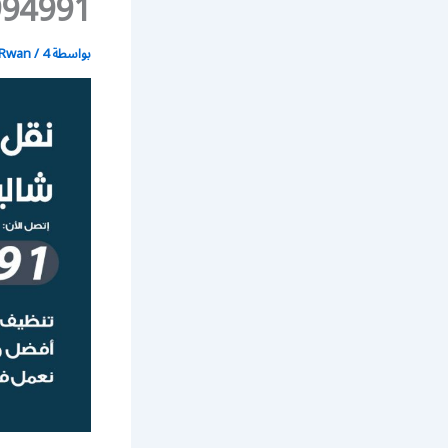
50994991 / شركة نقل عفش
بواسطة
4 يوليو، 2021
/
Rwan