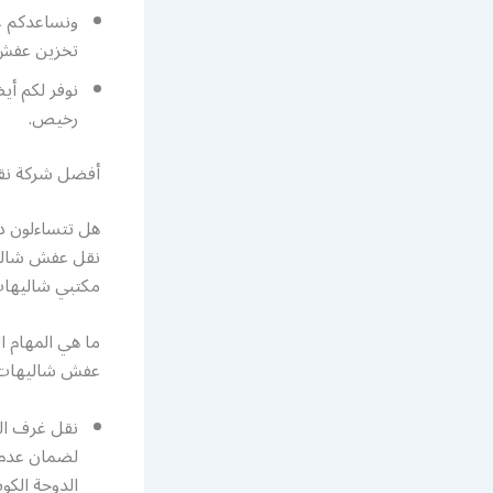
ونساعدكم ع
تخزين عفش 
نوفر لكم أ
رخيص.
أفضل شركة نق
هل تتساءلون د
نقل عفش شاليه
مكتبي شاليهات
ما هي المهام ا
عفش شاليهات ا
نقل غرف ال
لضمان عدم 
الدوحة الكو