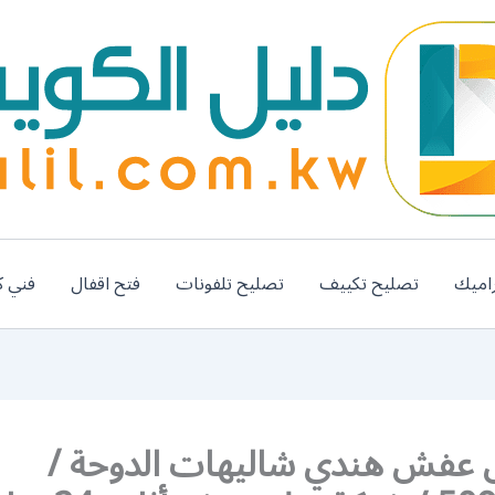
اميك
تصليح تكييف
تصليح تلفونات
فتح اقفال
فني ك
 عفش هندي شاليهات الدوحة /