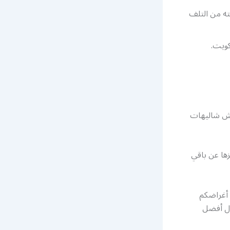
ته من التلف
كويت.
فش شاليهات
ها عن باقي
 أغراضكم
ال أفضل