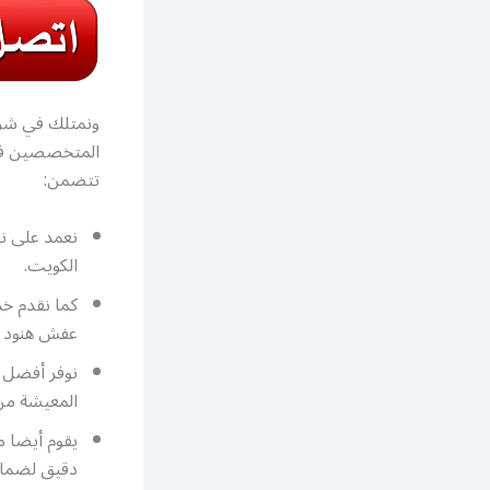
ونمتلك في شرك
المتخصصين في 
تتضمن:
نعمد على ن
الكويت.
كما نقدم خد
عفش هنود ش
نوفر أفضل ا
المعيشة من
يقوم أيضا م
دقيق لضمان