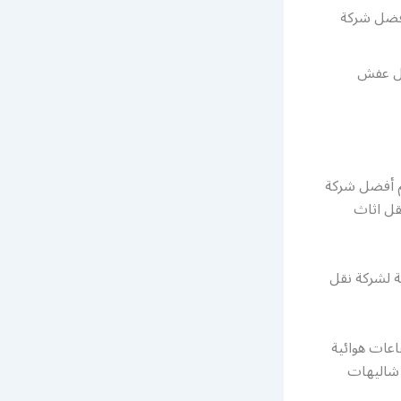
أفضل شركة
قل عفش
م أفضل شركة
قل اثاث
ة لشركة نقل
عات هوائية
شاليهات