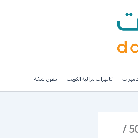
اميرات
كاميرات مراقبة الكويت
مقوي شبكة
رقم وكلاء بي ان سبورت الجابرية / 50007011 /