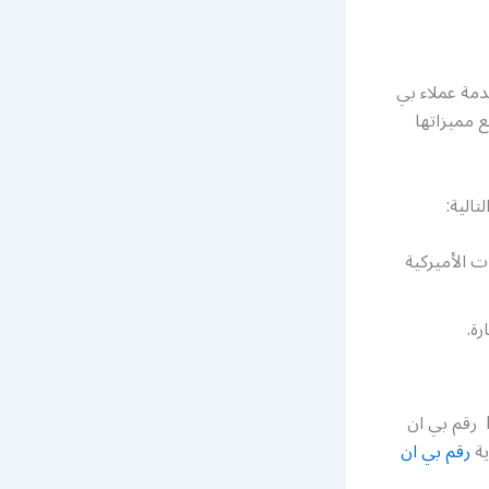
مة عملاء بي
 مميزاتها
الية:
 الأميركية
ة.
تواصلوا معنا ولا تترددوا لنقدم لكم أفضل الخدمات والعروض في Bein sport Kuwait رقم بي ان
رقم بي ان