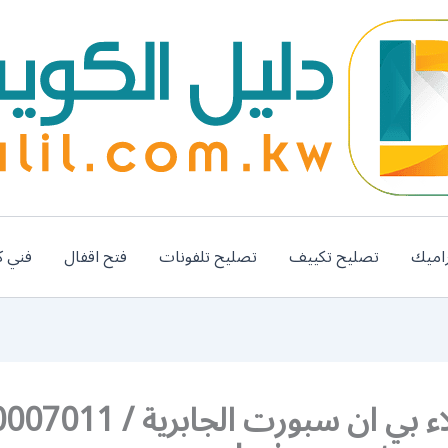
اميك
تصليح تكييف
تصليح تلفونات
فتح اقفال
فني ك