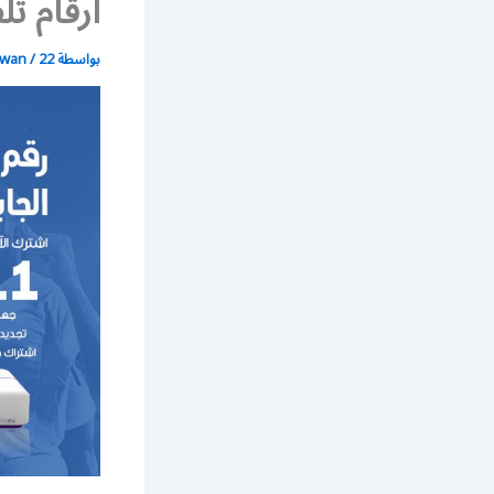
أرقام تلفون rt
بواسطة
22 يونيو، 2021
/
wan