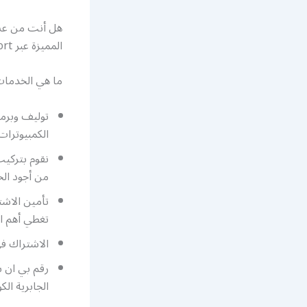
هل أنت من عشا
المميزة عبر bein sport لعرض أكبر قدر من القنوات الرياضية لجميع أنواع الرياضة.
ما هي الخدمات المقدمة في bein sport؟ نقدم 
توليف وبرمج
الكمبيوترات 
نقوم بتركيب
من أجود الخ
تغطي أهم ال
الاشتراك ف
الجابرية الك