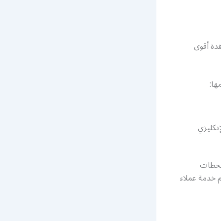
دة أقوى
ها:
إنكليزي
لمحطات
م خدمة عملاء