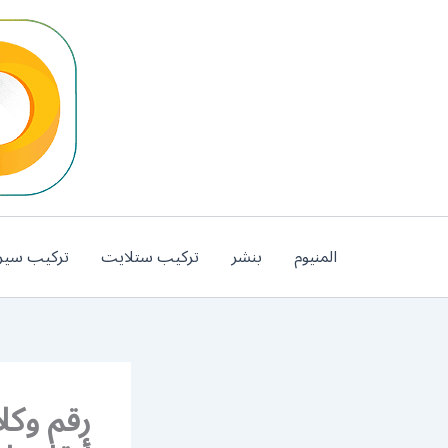
خطي
لى
لمحتوى
المنيوم
بنشر
تركيب ستلايت
تركيب سير