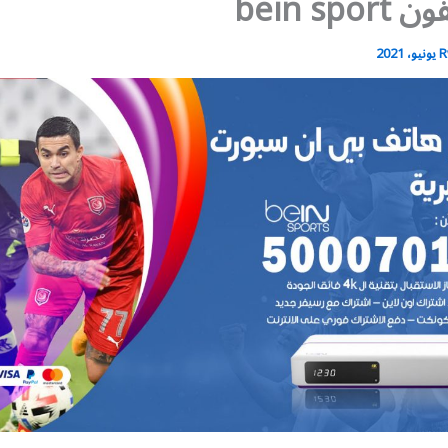
bein spo
R