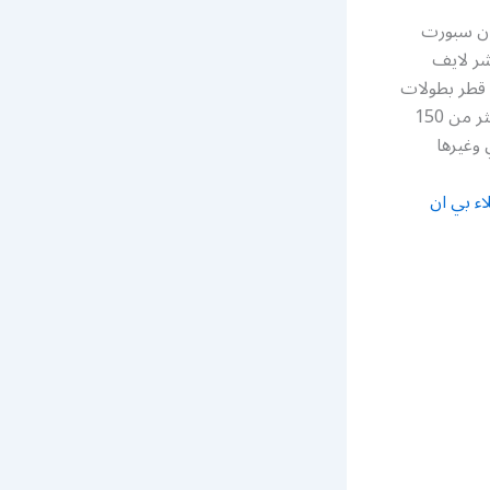
b رقم خدمة عملاء بي ان سبورت
شر لايف
2022 قطر بطولات
أمم أوروبا أو أمم أفريقيا أمم أسيا والدوري الالماني والكثير من الأحداث الرياضية عبر اكثر من 150
 وغيرها
اء بي ان