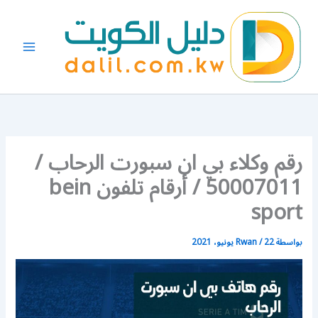
خطي
لى
لمحتوى
رقم وكلاء بي ان سبورت الرحاب /
50007011 / أرقام تلفون bein
sport
بواسطة
22 يونيو، 2021
/
Rwan