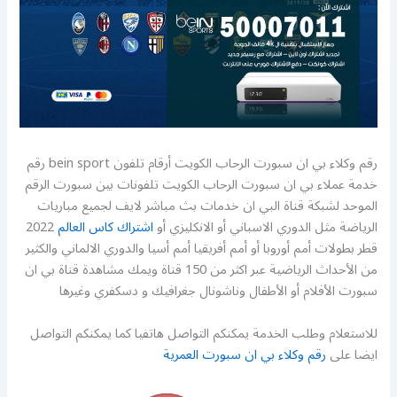
رقم وكلاء بي ان سبورت الرحاب الكويت أرقام تلفون bein sport رقم
خدمة عملاء بي ان سبورت الرحاب الكويت تلفونات بين سبورت الرقم
الموحد لشبكة قناة البي ان خدمات بث مباشر لايف لجميع مباريات
الرياضة مثل الدوري الاسباني أو الانكليزي أو
اشتراك كاس العالم
2022
قطر بطولات أمم أوروبا أو أمم أفريقيا أمم أسيا والدوري الالماني والكثير
من الأحداث الرياضية عبر اكثر من 150 قناة ويمك مشاهدة قناة بي ان
سبورت الأفلام أو الأطفال وناشونال جغرافيك و دسكفري وغيرها
للاستعلام وطلب الخدمة يمكنكم التواصل هاتفيا كما يمكنكم التواصل
ايضا على
رقم وكلاء بي ان سبورت العمرية