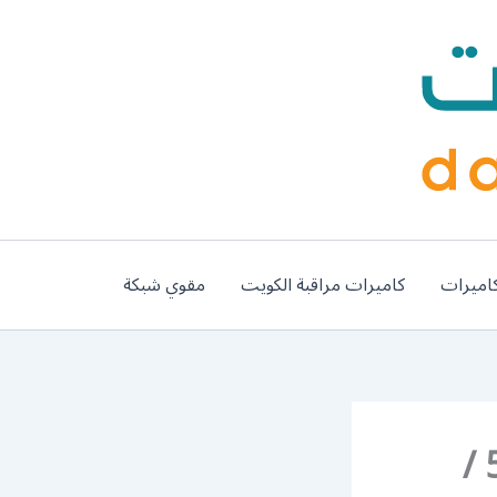
اميرات
كاميرات مراقبة الكويت
مقوي شبكة
رقم وكلاء بي ان سبورت الواحة / 50007011 /