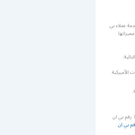
مة عملاء بي
ميزاتها
الية:
 الأميركية
.
تواصلوا معنا ولا تترددوا لنقدم لكم أفضل الخدمات والعروض في Bein sport Kuwait رقم بي ان
قم بي ان