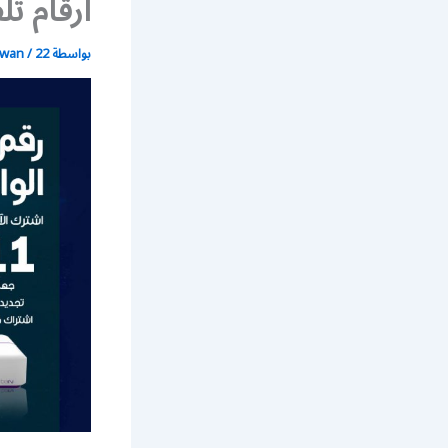
أرقام تلفون rt
بواسطة
22 يونيو، 2021
/
wan