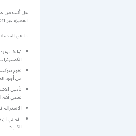
هل أنت من عشا
المميزة عبر bein sport لعرض أكبر قدر من القنوات الرياضية لجميع أنواع الرياضة.
ما هي الخدمات المقدمة في bein sport؟ نقدم 
توليف وبرمج
الكمبيوترات 
نقوم بتركيب
من أجود الخ
تغطي أهم ال
الاشتراك ف
الكويت .