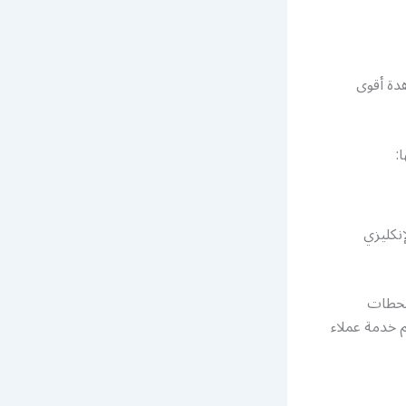
دة أقوى
:
إنكليزي
لمحطات
م خدمة عملاء