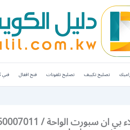
اميك
تصليح تكييف
تصليح تلفونات
فتح اقفال
فني ك