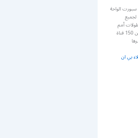
b رقم خدمة عملاء بي ان سبورت الواحة
 لجميع
 بطولات أمم
أوروبا أو أمم أفريقيا أمم أسيا والدوري الالماني والكثير من الأحداث الرياضية عبر اكثر من 150 قناة
رها
اء بي ان