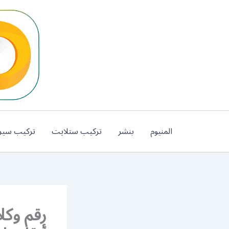
خطي
لى
لمحتوى
المنيوم
بنشر
تركيب ستلايت
تركيب سير