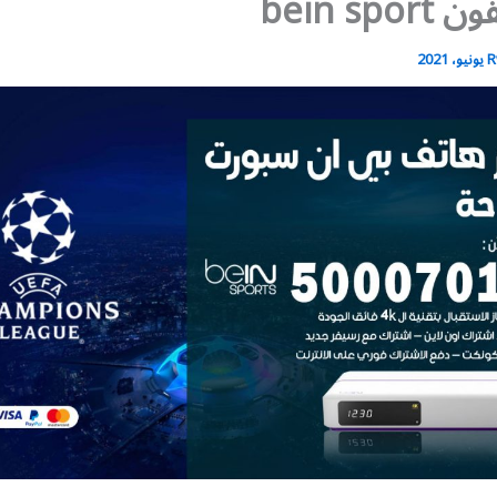
bein spo
R