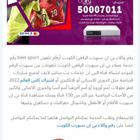
رقم وكلاء بي ان سبورت الرقعي الكويت أرقام تلفون bein sport رقم
خدمة عملاء بي ان سبورت الرقعي الكويت تلفونات بين سبورت الرقم
الموحد لشبكة قناة البي ان خدمات بث مباشر لايف لجميع مباريات
الرياضة مثل الدوري الاسباني أو الانكليزي أو
اشتراك كاس العالم
2022
قطر بطولات أمم أوروبا أو أمم أفريقيا أمم أسيا والدوري الالماني والكثير
من الأحداث الرياضية عبر اكثر من 150 قناة ويمك مشاهدة قناة بي ان
سبورت الأفلام أو الأطفال وناشونال جغرافيك و دسكفري وغيرها
للاستعلام وطلب الخدمة يمكنكم التواصل هاتفيا كما يمكنكم التواصل
ايضا على
رقم وكلاء بي ان سبورت الكويت