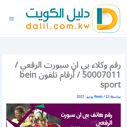
خطي
لى
لمحتوى
رقم وكلاء بي ان سبورت الرقعي /
50007011 / أرقام تلفون bein
sport
بواسطة
22 يونيو، 2021
/
Rwan