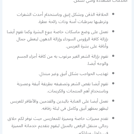
الخدمات المتعددة والتي تشمل:
الحلاقة الذقن وبشكل إنيق وباستخدام أحدث الشفرات
وترطيبها بمرطبات أمنة وذات رائحة عطرة.
نعمل على وضع ماسكات خاصة بنوع البشرة وكما نقوم أيضا
بإزالة كافة الرؤوس السوداء وإزالة الدهون ليعطي جمال
وأناقة على بشرة العريس.
نقوم بإزالة الشعر الغير مرغوب به من كافة أجزاء الجسم
والوجه أيضا.
تهذيب الحواجب بشكل أنيق وغير مبتذل.
نقوم أيضا بقص الشعر وتصفيفه بطريقة أنيقة وعصرية
وباستخدام أهم المنتجات والكريمات.
نعمل أيضا على العناية باليدين والقدمين والأظافر للعريس
ليظهر بمظهر أنيق وكامل في ليلة زفافه.
نقدم مميزات خاصة ومميزة للمعاريس حيث نوفر لكم حلاق
رجالي متنقل الرقعى بالمنزل ليقوم بتقديم خدماتة المميزة
في داخل منازلكم.