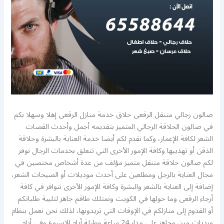
صالون رجالي متنقل الرقعى حلاق خدمة منازل الرقعى إهلا وسهلا بكم
في صالون الحلاقة الرجالي المتميز بتقديمه أجمل وأحدث القصات
الشعر لكافة الإعمار، وكما نقدم لكم أيضا خدمة العناية بالبشرة وحلاقة
الذقن أو تهذيبها وكافة الإمور الأخرى التي تتعلق بخدمات الرجال نوفر
لكم صالون حلاقة متنقل متميز مؤلف من عدة أشخاص مختصين في
مجال العناية بالرجل ومطلعين على أحدث موديلات أو الصيحات الشعر،
إضافة إلى العناية بالشعر والبشرة وكافة الإمور الأخرى نتوافر في كافة
أرجاء الرقعى وما حولها في الكويت ونمتلك طاقم جاهز لتلبية طلباتكم
أو القدوم إلى منازلكم في الإوقات التي تريدونها، لذلك نحن نعمل بنظام
ورديات مرن وجاهز على مدار 24 ساعة وطيلة أيام الإسبوع وفي أيام