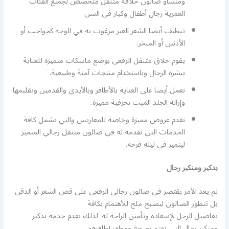
ومتساو صالون حلاقة متنقل متخصص لجميع الفئات
العمرية رجال أطفال وكبار في السن
تنظيف أيضا الشعر الغير مرغوب به في الوجه كحواجب أو
الأذنين أو المنخر.
يقوم حلاق متنقل الرقعى بوضع ماسكات متميزة للعناية
ببشرة الرجال وباستخدام منتجات آمنة وطبيعية.
نعمل أيضا على العناية بالأظافر وبالأيدي والقدمين وتقليمها
وإزالة الجلد الميت بحرفية مميزة.
نقدم عروض مميزة وخاصة للمعاريس والتي تشمل كافة
الخدمات التي نقدمه له في صالون متنقل رجالي المتميز
ليتميز في ليله فرحه.
بدكير ومنكير رجال
لم يعد الأمر يقتصر في صالون رجالي الرقعى على قص الشعر أو الذقن
بل تتطور الصالون ليصبح ملج للأهتمام بكافة
تفاصيل الرجل لإسعاده وتأمين الراحة له. لذلك نقدم خدمة بدكير
ومنكير رجال التي تهتم بصحة ومظهر إظافرهم.