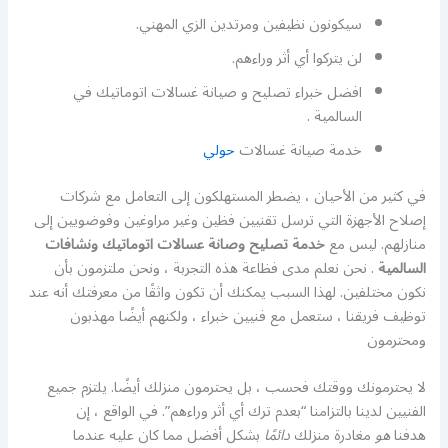
سيكونون نظيفين ومرتدين الزي المهني.
لن يتركوا أي أثر وراءهم.
افضل خبراء تصليح و صيانة غسالات اتوماتيك في
السالمية .
خدمة صيانة غسالات
حولي
في كثير من الأحيان ، يضطر المستهلكون إلى التعامل مع شركات
إصلاح الأجهزة التي ترسل تقنيين فظين وغير مراوغين وفوضويين إلى
منازلهم. ليس مع
خدمة تصليح وصانة عسالات اتوماتيك ونشافات
السالمية
. نحن نعلم مدى فظاعة هذه التجربة ، ونحن ملتزمون بأن
نكون مختلفين. لهذا السبب يمكنك أن تكون واثقًا من معرفتك أنه عند
توظيف فريقنا ، ستعمل مع فنيين خبراء ، ولكنهم أيضًا مهذبون
ومحترمون
لا يحترمونك ووقتك فحسب ، بل يحترمون منزلك أيضًا. يلتزم جميع
الفنيين لدينا بالتزامنا “بعدم ترك أي أثر وراءهم”. في الواقع ، إن
هدفنا
هو
مغادرة منزلك
دائمًا
بشكل أفضل مما كان عليه عندما