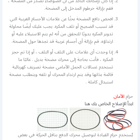
إذا كان بإمكانك التأكد من أن الضوضاء تصدر من المضخة ،
فقم بإزالة خرطوم المدخل إلى المضخة.
افحص دافع المضخة بحثًا عن علامات الأجسام الغريبة التي
قد تسبب الضجيج أو تلف المكره. يجب عليك أيضًا محاولة
تدوير المكره يدويًا للتحقق من أنه لم يتم الاستيلاء عليه أو
ارتداؤه. قم بإزالة أي أجسام غريبة قد تجدها حول المضخة.
إذا وجدت أي علامات على التلف أو التلف ، أو إذا تم حجز
المكره ، فأنت بحاجة إلى محرك مضخة بديل . غالبًا ما
تستخدم غسالات الحمل الأمامي مضخة تصريف كهربائية
قائمة بذاتها وقد يتم ارتداء المحرك أو تلفه ويتطلب مضخة
استبدال كاملة .
حزام
الأمان
ابدأ الإصلاح الخاص بك هنا
يُستخدم حزام القيادة لتوصيل محرك الدفع بناقل الحركة في بعض