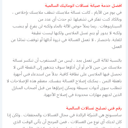
افضل خدمة صيانة غسالات اتوماتيك السالمية
في يوم من الأيام ، كانت غسالة ملابسك تنظف ملابسك بإخلاص ،
وبالكاد كنت تفكر في تشغيلها. ثم حدث أي عدد من
السيناريوهات . ربما يملأ حوض الآلة بالماء ولكنه لن يفرغ. أو ينضب
ولكنه لا يدور. أو يتم غسل الملابس ولكنها ليست نظيفة
للغاية. باختصار ، لا تعمل الغسالة في ذروة أدائها أو توقفت تمامًا عن
العمل.
بالنسبة للآلة التي تعمل بجد ، ليس من المستغرب أن تنكسر غسالة
ملابسك من حين لآخر أو أن أداؤها سوف يتدهور إلى النقطة التي لا
تحصل فيها الملابس على نظافة كافية. بدلاً من استدعاء فني أجهزة
باهظة الثمن ، يمكنك إصلاح الغسالة بنفسك. معظم هذه الإصلاحات لا
تتطلب سوى أدوات بسيطة ويمكن إجراؤها من قبل أصحاب المنازل
الذين لديهم مهارات محدودة في إصلاح الأجهزة.
رقم فني تصليح غسالات السالمية
سامسونج هي الشركة الرائدة في مجال الغسالات والمجففات . ولكن إذا
كان لديك أي نوع من الغسالات ، فمن المرجح أن يأتي الوقت الذي