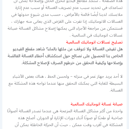
هذه الصفحة ، ستجد مقاطع فيديو لتحرّي الخلل وإصلاحه يمكن أن
تساعدك في تحديد سبب عدم تصريف الغسالة أو سبب عدم إثارة
ملابسك. لدينا أيضًا قائمة بالأعراض ، حسب مدى شيوع حدوثها في
الغسالات الاتوماتيك. إذا نقرت على العَرَض الذي يعاني منه جهازك ،
فستتمكن من مراجعة الأجزاء التي يمكنها إصلاح مشاكل الغسالة صيانة
غسالات اتوماتيك في السالمية .
تصليح غسالات اتوماتيك السالمية
هل تفيض الغسالة ولا تتوقف عن ملئها بالماء؟ شاهد مقطع الفيديو
الخاص بنا للحصول على نصائح حول استكشاف أخطاء الغسالة الفائضة
وإصلاحها وكيفية التحقق من خرطوم الصرف لإصلاح المشكلة.
لا أحد يريد جهاز غمر في منزله – ولحسن الحظ ، هناك بعض الأشياء
البسيطة للغاية التي يمكنك التحقق منها عندما تواجه هذه المشكلة مع
الغسالة.
صيانة غسالة اتوماتيك السالمية
واحدة من أكثر مشاكل الغسالة المزعجة هي عندما تصدر الغسالة أصواتًا
صاخبة أو طحنًا أو صوتًا أثناء دورات الإثارة أو الدوران. أصلح هذه
المشكلة في أقرب وقت ممكن ، حيث أن الحركة الخاطئة يمكن أن