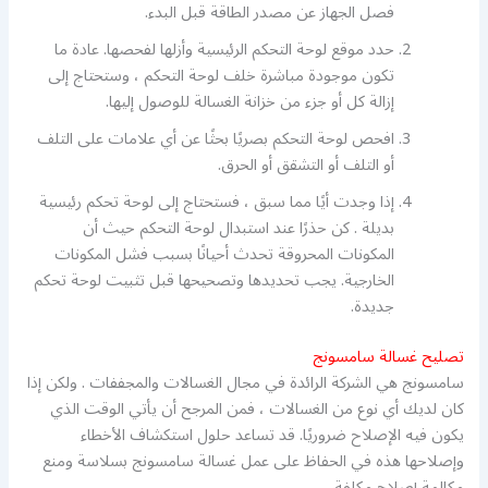
فصل الجهاز عن مصدر الطاقة قبل البدء.
حدد موقع لوحة التحكم الرئيسية وأزلها لفحصها. عادة ما
تكون موجودة مباشرة خلف لوحة التحكم ، وستحتاج إلى
إزالة كل أو جزء من خزانة الغسالة للوصول إليها.
افحص لوحة التحكم بصريًا بحثًا عن أي علامات على التلف
أو التلف أو التشقق أو الحرق.
إذا وجدت أيًا مما سبق ، فستحتاج إلى لوحة تحكم رئيسية
بديلة . كن حذرًا عند استبدال لوحة التحكم حيث أن
المكونات المحروقة تحدث أحيانًا بسبب فشل المكونات
الخارجية. يجب تحديدها وتصحيحها قبل تثبيت لوحة تحكم
جديدة.
تصليح غسالة سامسونج
سامسونج هي الشركة الرائدة في مجال الغسالات والمجففات . ولكن إذا
كان لديك أي نوع من الغسالات ، فمن المرجح أن يأتي الوقت الذي
يكون فيه الإصلاح ضروريًا. قد تساعد حلول استكشاف الأخطاء
وإصلاحها هذه في الحفاظ على عمل غسالة سامسونج بسلاسة ومنع
مكالمة إصلاح مكلفة.