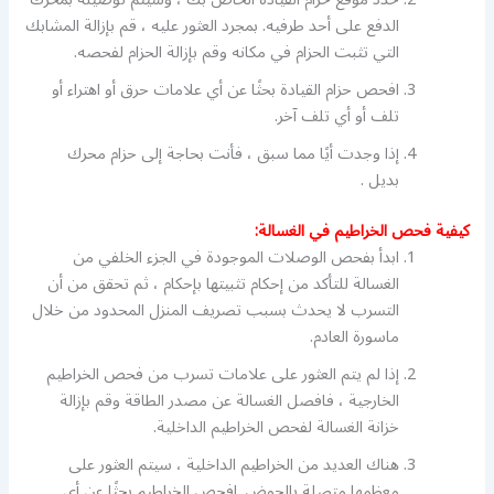
الدفع على أحد طرفيه. بمجرد العثور عليه ، قم بإزالة المشابك
التي تثبت الحزام في مكانه وقم بإزالة الحزام لفحصه.
افحص حزام القيادة بحثًا عن أي علامات حرق أو اهتراء أو
تلف أو أي تلف آخر.
إذا وجدت أيًا مما سبق ، فأنت بحاجة إلى حزام محرك
بديل .
كيفية فحص الخراطيم في الغسالة:
ابدأ بفحص الوصلات الموجودة في الجزء الخلفي من
الغسالة للتأكد من إحكام تثبيتها بإحكام ، ثم تحقق من أن
التسرب لا يحدث بسبب تصريف المنزل المحدود من خلال
ماسورة العادم.
إذا لم يتم العثور على علامات تسرب من فحص الخراطيم
الخارجية ، فافصل الغسالة عن مصدر الطاقة وقم بإزالة
خزانة الغسالة لفحص الخراطيم الداخلية.
هناك العديد من الخراطيم الداخلية ، سيتم العثور على
معظمها متصلة بالحوض. افحص الخراطيم بحثًا عن أي