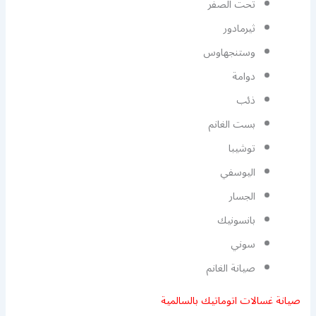
تحت الصفر
ثيرمادور
وستنجهاوس
دوامة
ذئب
بست الغانم
توشيبا
اليوسفي
الجسار
بانسونيك
سوني
صيانة الغانم
صيانة غسالات اتوماتيك بالسالمية