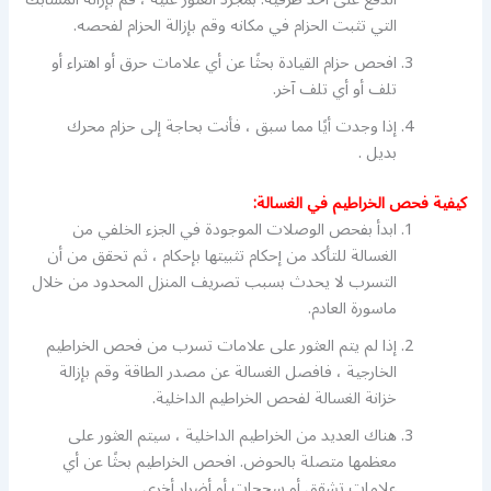
التي تثبت الحزام في مكانه وقم بإزالة الحزام لفحصه.
افحص حزام القيادة بحثًا عن أي علامات حرق أو اهتراء أو
تلف أو أي تلف آخر.
إذا وجدت أيًا مما سبق ، فأنت بحاجة إلى حزام محرك
بديل .
كيفية فحص الخراطيم في الغسالة:
ابدأ بفحص الوصلات الموجودة في الجزء الخلفي من
الغسالة للتأكد من إحكام تثبيتها بإحكام ، ثم تحقق من أن
التسرب لا يحدث بسبب تصريف المنزل المحدود من خلال
ماسورة العادم.
إذا لم يتم العثور على علامات تسرب من فحص الخراطيم
الخارجية ، فافصل الغسالة عن مصدر الطاقة وقم بإزالة
خزانة الغسالة لفحص الخراطيم الداخلية.
هناك العديد من الخراطيم الداخلية ، سيتم العثور على
معظمها متصلة بالحوض. افحص الخراطيم بحثًا عن أي
علامات تشقق أو سحجات أو أضرار أخرى.