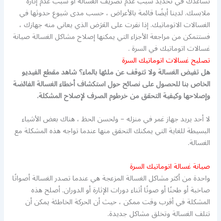
تساعدك في تحديد سبب عدم تصريف الغسالة أو سبب عدم إثارة
ملابسك. لدينا أيضًا قائمة بالأعراض ، حسب مدى شيوع حدوثها في
الغسالات الاتوماتيك. إذا نقرت على العَرَض الذي يعاني منه جهازك ،
فستتمكن من مراجعة الأجزاء التي يمكنها إصلاح مشاكل الغسالة صيانة
غسالات اتوماتيك في السرة .
تصليح غسالات اتوماتيك السرة
هل تفيض الغسالة ولا تتوقف عن ملئها بالماء؟ شاهد مقطع الفيديو
الخاص بنا للحصول على نصائح حول استكشاف أخطاء الغسالة الفائضة
وإصلاحها وكيفية التحقق من خرطوم الصرف لإصلاح المشكلة.
لا أحد يريد جهاز غمر في منزله – ولحسن الحظ ، هناك بعض الأشياء
البسيطة للغاية التي يمكنك التحقق منها عندما تواجه هذه المشكلة مع
الغسالة.
صيانة غسالة اتوماتيك السرة
واحدة من أكثر مشاكل الغسالة المزعجة هي عندما تصدر الغسالة أصواتًا
صاخبة أو طحنًا أو صوتًا أثناء دورات الإثارة أو الدوران. أصلح هذه
المشكلة في أقرب وقت ممكن ، حيث أن الحركة الخاطئة يمكن أن
تتلف الغسالة وتخلق مشاكل جديدة.