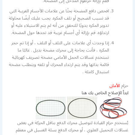
فقم بإزالة خرطوم المدخل إلى المضخة.
افحص دافع المضخة بحثًا عن علامات الأجسام الغريبة التي
قد تسبب الضجيج أو تلف المكره. يجب عليك أيضًا محاولة
تدوير المكره يدويًا للتحقق من أنه لم يتم الاستيلاء عليه أو
ارتداؤه. قم بإزالة أي أجسام غريبة قد تجدها حول المضخة.
إذا وجدت أي علامات على التلف أو التلف ، أو إذا تم حجز
المكره ، فأنت بحاجة إلى محرك مضخة بديل . غالبًا ما
تستخدم غسالات الحمل الأمامي مضخة تصريف كهربائية
قائمة بذاتها وقد يتم ارتداء المحرك أو تلفه ويتطلب مضخة
استبدال كاملة .
حزام
الأمان
ابدأ الإصلاح الخاص بك هنا
يُستخدم حزام القيادة لتوصيل محرك الدفع بناقل الحركة في بعض
غسالات التحميل العلوي ، أو محرك الدفع بسلة الغسيل في معظم