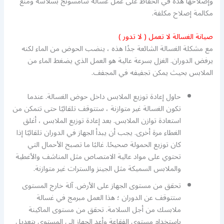
وإصلاحها هذه في الحفاظ على عمل غسالة سامسونج بسلاسة ومنع
مكالمة إصلاح مكلفة.
صيانة الغسالة لا تعمل ( لا تدور )
مع مشكلة الغسالة الشائعة جدًا هذه ، ينضب الحوض من الماء لكنه
يرفض الدوران. الغزل بسرعة عالية هو العمل الذي يضغط الماء من
الملابس بحيث يمكن تجفيفه في المجفف.
حاول إعادة توزيع الملابس داخل حوض الغسالة. عندما
تكون الغسالة غير متوازنة ، ستتوقف تلقائيًا حتى تتمكن من
استعادة توازن الملابس. بعد إعادة توزيع الملابس ، أغلق
الغطاء مرة أخرى. يجب أن يبدأ الجهاز في الدوران تلقائيًا إذا
كان توزيع الحمولة صحيحًا. غالبًا ما تصبح الأحمال التي
تحتوي على مواد عالية الامتصاص مثل المناشف والأغطية
والملابس السميكة مثل الجينز والسترات غير متوازنة.
تحقق من مستوى الجهاز على الأرض. آلة خارج المستوى
ستتوقف عن الدوران ؛ هذا العمل مبرمج في غسالة
ملابسك من أجل السلامة. تحقق من مستوى الماكينة
باستخدام مستوى الفقاعة وأعد الجهاز إلى المستوى بتعديل