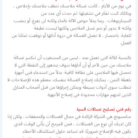
في يوم من الأيام ، كانت غسالة ملابسك تنظف ملابسك بإخلاص ،
وبالكاد كنت تفكر في تشغيلها. ثم حدث أي عدد من
السيناريوهات . ربما يملأ حوض الآلة بالماء ولكنه لن يفرغ. أو ينضب
ولكنه لا يدور. أو يتم غسل الملابس ولكنها ليست نظيفة
للغاية. باختصار ، لا تعمل الغسالة في ذروة أدائها أو توقفت تمامًا عن
العمل.
بالنسبة للآلة التي تعمل بجد ، ليس من المستغرب أن تنكسر غسالة
ملابسك من حين لآخر أو أن أداؤها سوف يتدهور إلى النقطة التي لا
تحصل فيها الملابس على نظافة كافية. بدلاً من استدعاء فني أجهزة
باهظة الثمن ، يمكنك إصلاح الغسالة بنفسك. معظم هذه الإصلاحات لا
تتطلب سوى أدوات بسيطة ويمكن إجراؤها من قبل أصحاب المنازل
الذين لديهم مهارات محدودة في إصلاح الأجهزة.
رقم فني تصليح غسالات السرة
سامسونج هي الشركة الرائدة في مجال الغسالات والمجففات . ولكن إذا
كان لديك أي نوع من الغسالات ، فمن المرجح أن يأتي الوقت الذي
يكون فيه الإصلاح ضروريًا. قد تساعد حلول استكشاف الأخطاء