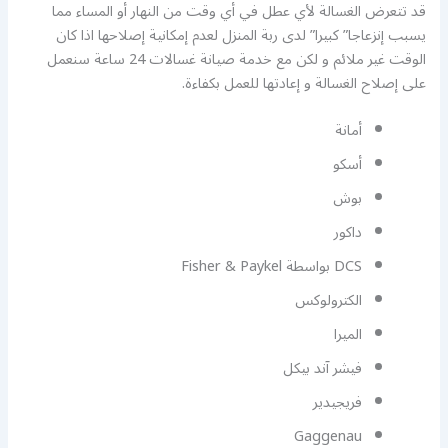
قد تتعرض الغسالة لأي عطل في أي وقت من النهار أو المساء مما
يسبب إنزعاجا” كبيرا” لدى ربة المنزل لعدم إمكانية إصلاحها اذا كان
الوقت غير ملائم و لكن مع خدمة صيانة غسالات 24 ساعة سنعمل
على إصلاح الغسالة و إعادتها للعمل بكفاءة.
أمانة
أسكو
بوش
داكور
DCS بواسطة Fisher & Paykel
الكترولوكس
الميرا
فيشر آند بيكل
فريجيدير
Gaggenau