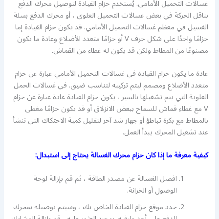
غسالات التحميل الأمامي. يُستخدم حزام القيادة لتوصيل محرك الدفع
بناقل الحركة في بعض غسالات التحميل العلوي ، أو محرك الدفع بسلة
الغسيل في معظم غسالات التحميل الأمامي. قد يكون حزام القيادة إما
حزامًا واحدًا على شكل حرف V أو حزامًا متعدد الأضلاع وعادة ما يكون
مصنوعًا من المطاط ولكن قد يكون له غطاء من القماش.
عادة ما يكون حزام القيادة في غسالات التحميل الأمامي عبارة عن حزام
متعدد الأضلاع ومصمم ليتم تركيبه لتناسب ضيق. في غسالات الحمل
العلوية التي يتم تشغيلها بالسير ، يكون حزام القيادة عادة عبارة عن حزام
V مع غطاء قماش للسماح ببعض الانزلاق أو قد يكون حزامًا مغطى
بالمطاط مع بكرة تباطؤ أو جهاز شد آخر لتقليل كمية الاحتكاك التي تنشأ
عند تشغيل المحرك يبدأ العمل.
كيفية معرفة ما إذا كان حزام محرك الغسالة يحتاج إلى استبدال:
افصل الغسالة عن مصدر الطاقة ، ثم قم بإزالة لوحة
الوصول أو الخزانة.
حدد موقع حزام القيادة الخاص بك ، وسيتم توصيله بمحرك
الدفع على أحد طرفيه. بمجرد العثور عليه ، قم بإزالة المشابك