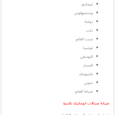
ثيرمادور
وستنجهاوس
دوامة
ذئب
بست الغانم
توشيبا
اليوسفي
الجسار
بانسونيك
سوني
صيانة الغانم
صيانة غسالات اتوماتيك بالسرة