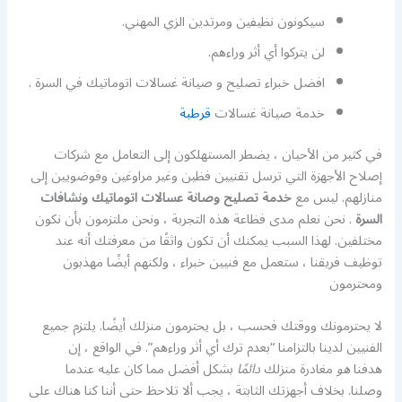
سيكونون نظيفين ومرتدين الزي المهني.
لن يتركوا أي أثر وراءهم.
افضل خبراء تصليح و صيانة غسالات اتوماتيك في السرة .
خدمة صيانة غسالات
قرطبة
في كثير من الأحيان ، يضطر المستهلكون إلى التعامل مع شركات
إصلاح الأجهزة التي ترسل تقنيين فظين وغير مراوغين وفوضويين إلى
منازلهم. ليس مع
خدمة تصليح وصانة عسالات اتوماتيك ونشافات
السرة
. نحن نعلم مدى فظاعة هذه التجربة ، ونحن ملتزمون بأن نكون
مختلفين. لهذا السبب يمكنك أن تكون واثقًا من معرفتك أنه عند
توظيف فريقنا ، ستعمل مع فنيين خبراء ، ولكنهم أيضًا مهذبون
ومحترمون
لا يحترمونك ووقتك فحسب ، بل يحترمون منزلك أيضًا. يلتزم جميع
الفنيين لدينا بالتزامنا “بعدم ترك أي أثر وراءهم”. في الواقع ، إن
هدفنا
هو
مغادرة منزلك
دائمًا
بشكل أفضل مما كان عليه عندما
وصلنا. بخلاف أجهزتك الثابتة ، يجب ألا تلاحظ حتى أننا كنا هناك على