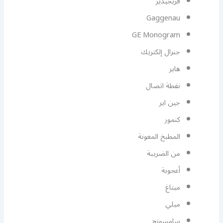
فريجيدير
Gaggenau
GE Monogram
جنرال إلكتريك
هاير
نقطة اتصال
جين اير
كنمور
المطبخ المعونة
من الضريبة
أعجوبة
ميتاغ
ميلي
سامسونج