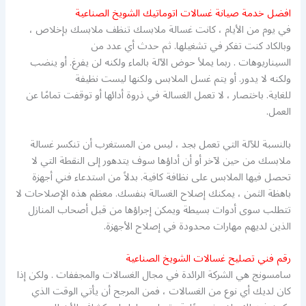
افضل خدمة صيانة غسالات اتوماتيك الشويخ الصناعية
في يوم من الأيام ، كانت غسالة ملابسك تنظف ملابسك بإخلاص ،
وبالكاد كنت تفكر في تشغيلها. ثم حدث أي عدد من
السيناريوهات . ربما يملأ حوض الآلة بالماء ولكنه لن يفرغ. أو ينضب
ولكنه لا يدور. أو يتم غسل الملابس ولكنها ليست نظيفة
للغاية. باختصار ، لا تعمل الغسالة في ذروة أدائها أو توقفت تمامًا عن
العمل.
بالنسبة للآلة التي تعمل بجد ، ليس من المستغرب أن تنكسر غسالة
ملابسك من حين لآخر أو أن أداؤها سوف يتدهور إلى النقطة التي لا
تحصل فيها الملابس على نظافة كافية. بدلاً من استدعاء فني أجهزة
باهظة الثمن ، يمكنك إصلاح الغسالة بنفسك. معظم هذه الإصلاحات لا
تتطلب سوى أدوات بسيطة ويمكن إجراؤها من قبل أصحاب المنازل
الذين لديهم مهارات محدودة في إصلاح الأجهزة.
رقم فني تصليح غسالات الشويخ الصناعية
سامسونج هي الشركة الرائدة في مجال الغسالات والمجففات . ولكن إذا
كان لديك أي نوع من الغسالات ، فمن المرجح أن يأتي الوقت الذي