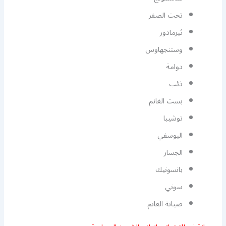
تحت الصفر
ثيرمادور
وستنجهاوس
دوامة
ذئب
بست الغانم
توشيبا
اليوسفي
الجسار
بانسونيك
سوني
صيانة الغانم