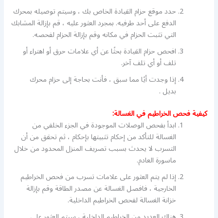
حدد موقع حزام القيادة الخاص بك ، وسيتم توصيله بمحرك
الدفع على أحد طرفيه. بمجرد العثور عليه ، قم بإزالة المشابك
التي تثبت الحزام في مكانه وقم بإزالة الحزام لفحصه.
افحص حزام القيادة بحثًا عن أي علامات حرق أو اهتراء أو
تلف أو أي تلف آخر.
إذا وجدت أيًا مما سبق ، فأنت بحاجة إلى حزام محرك
بديل .
كيفية فحص الخراطيم في الغسالة:
ابدأ بفحص الوصلات الموجودة في الجزء الخلفي من
الغسالة للتأكد من إحكام تثبيتها بإحكام ، ثم تحقق من أن
التسرب لا يحدث بسبب تصريف المنزل المحدود من خلال
ماسورة العادم.
إذا لم يتم العثور على علامات تسرب من فحص الخراطيم
الخارجية ، فافصل الغسالة عن مصدر الطاقة وقم بإزالة
خزانة الغسالة لفحص الخراطيم الداخلية.
هناك العديد من الخراطيم الداخلية ، سيتم العثور على