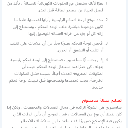
نظرًا لأنك ستعمل مع المكونات الكهربائية للغسالة ، تأكد من
فصل الجهاز عن مصدر الطاقة قبل البدء.
حدد موقع لوحة التحكم الرئيسية وأزلها لفحصها. عادة ما
تكون موجودة مباشرة خلف لوحة التحكم ، وستحتاج إلى
إزالة كل أو جزء من خزانة الغسالة للوصول إليها.
افحص لوحة التحكم بصريًا بحثًا عن أي علامات على التلف
أو التلف أو التشقق أو الحرق.
إذا وجدت أيًا مما سبق ، فستحتاج إلى لوحة تحكم رئيسية
بديلة . كن حذرًا عند استبدال لوحة التحكم حيث أن
المكونات المحروقة تحدث أحيانًا بسبب فشل المكونات
الخارجية. يجب تحديدها وتصحيحها قبل تثبيت لوحة تحكم
جديدة.
تصليح غسالة سامسونج
سامسونج هي الشركة الرائدة في مجال الغسالات والمجففات . ولكن إذا
كان لديك أي نوع من الغسالات ، فمن المرجح أن يأتي الوقت الذي
يكون فيه الإصلاح ضروريًا. قد تساعد حلول استكشاف الأخطاء
وإصلاحها هذه في الحفاظ على عمل غسالة سامسونج بسلاسة ومنع