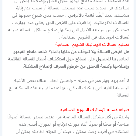
هذه الصفحة ، ستجد مقاطع فيديو لتحرّي الخلل وإصلاحه يمكن أن
تساعدك في تحديد سبب عدم تصريف الغسالة أو سبب عدم إثارة
ملابسك. لدينا أيضًا قائمة بالأعراض ، حسب مدى شيوع حدوثها في
الغسالات الاتوماتيك. إذا نقرت على العَرَض الذي يعاني منه جهازك ،
فستتمكن من مراجعة الأجزاء التي يمكنها إصلاح مشاكل الغسالة صيانة
غسالات اتوماتيك في الشويخ الصناعية .
تصليح غسالات اتوماتيك الشويخ الصناعية
هل تفيض الغسالة ولا تتوقف عن ملئها بالماء؟ شاهد مقطع الفيديو
الخاص بنا للحصول على نصائح حول استكشاف أخطاء الغسالة الفائضة
وإصلاحها وكيفية التحقق من خرطوم الصرف لإصلاح المشكلة.
لا أحد يريد جهاز غمر في منزله – ولحسن الحظ ، هناك بعض الأشياء
البسيطة للغاية التي يمكنك التحقق منها عندما تواجه هذه المشكلة مع
الغسالة.
صيانة غسالة اتوماتيك الشويخ الصناعية
واحدة من أكثر مشاكل الغسالة المزعجة هي عندما تصدر الغسالة أصواتًا
صاخبة أو طحنًا أو صوتًا أثناء دورات الإثارة أو الدوران. أصلح هذه
المشكلة في أقرب وقت ممكن ، حيث أن الحركة الخاطئة يمكن أن