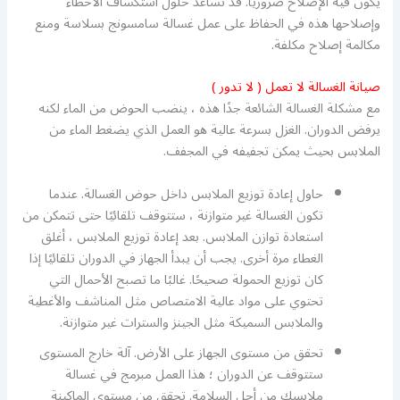
يكون فيه الإصلاح ضروريًا. قد تساعد حلول استكشاف الأخطاء
وإصلاحها هذه في الحفاظ على عمل غسالة سامسونج بسلاسة ومنع
مكالمة إصلاح مكلفة.
صيانة الغسالة لا تعمل ( لا تدور )
مع مشكلة الغسالة الشائعة جدًا هذه ، ينضب الحوض من الماء لكنه
يرفض الدوران. الغزل بسرعة عالية هو العمل الذي يضغط الماء من
الملابس بحيث يمكن تجفيفه في المجفف.
حاول إعادة توزيع الملابس داخل حوض الغسالة. عندما
تكون الغسالة غير متوازنة ، ستتوقف تلقائيًا حتى تتمكن من
استعادة توازن الملابس. بعد إعادة توزيع الملابس ، أغلق
الغطاء مرة أخرى. يجب أن يبدأ الجهاز في الدوران تلقائيًا إذا
كان توزيع الحمولة صحيحًا. غالبًا ما تصبح الأحمال التي
تحتوي على مواد عالية الامتصاص مثل المناشف والأغطية
والملابس السميكة مثل الجينز والسترات غير متوازنة.
تحقق من مستوى الجهاز على الأرض. آلة خارج المستوى
ستتوقف عن الدوران ؛ هذا العمل مبرمج في غسالة
ملابسك من أجل السلامة. تحقق من مستوى الماكينة