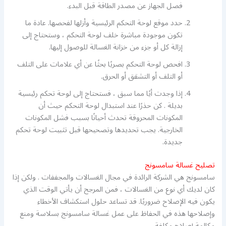
فصل الجهاز عن مصدر الطاقة قبل البدء.
حدد موقع لوحة التحكم الرئيسية وأزلها لفحصها. عادة ما
تكون موجودة مباشرة خلف لوحة التحكم ، وستحتاج إلى
إزالة كل أو جزء من خزانة الغسالة للوصول إليها.
افحص لوحة التحكم بصريًا بحثًا عن أي علامات على التلف
أو التلف أو التشقق أو الحرق.
إذا وجدت أيًا مما سبق ، فستحتاج إلى لوحة تحكم رئيسية
بديلة . كن حذرًا عند استبدال لوحة التحكم حيث أن
المكونات المحروقة تحدث أحيانًا بسبب فشل المكونات
الخارجية. يجب تحديدها وتصحيحها قبل تثبيت لوحة تحكم
جديدة.
تصليح غسالة سامسونج
سامسونج هي الشركة الرائدة في مجال الغسالات والمجففات . ولكن إذا
كان لديك أي نوع من الغسالات ، فمن المرجح أن يأتي الوقت الذي
يكون فيه الإصلاح ضروريًا. قد تساعد حلول استكشاف الأخطاء
وإصلاحها هذه في الحفاظ على عمل غسالة سامسونج بسلاسة ومنع
مكالمة إصلاح مكلفة.