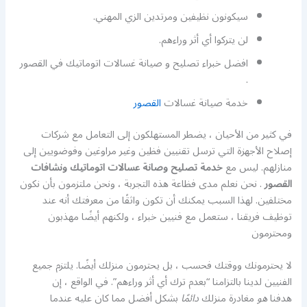
سيكونون نظيفين ومرتدين الزي المهني.
لن يتركوا أي أثر وراءهم.
افضل خبراء تصليح و صيانة غسالات اتوماتيك في القصور
.
خدمة صيانة غسالات
القصور
في كثير من الأحيان ، يضطر المستهلكون إلى التعامل مع شركات
إصلاح الأجهزة التي ترسل تقنيين فظين وغير مراوغين وفوضويين إلى
منازلهم. ليس مع
خدمة تصليح وصانة عسالات اتوماتيك ونشافات
القصور
. نحن نعلم مدى فظاعة هذه التجربة ، ونحن ملتزمون بأن نكون
مختلفين. لهذا السبب يمكنك أن تكون واثقًا من معرفتك أنه عند
توظيف فريقنا ، ستعمل مع فنيين خبراء ، ولكنهم أيضًا مهذبون
ومحترمون
لا يحترمونك ووقتك فحسب ، بل يحترمون منزلك أيضًا. يلتزم جميع
الفنيين لدينا بالتزامنا “بعدم ترك أي أثر وراءهم”. في الواقع ، إن
هدفنا
هو
مغادرة منزلك
دائمًا
بشكل أفضل مما كان عليه عندما