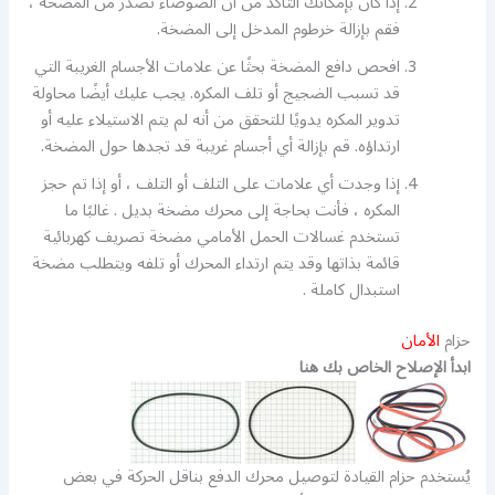
إذا كان بإمكانك التأكد من أن الضوضاء تصدر من المضخة ،
فقم بإزالة خرطوم المدخل إلى المضخة.
افحص دافع المضخة بحثًا عن علامات الأجسام الغريبة التي
قد تسبب الضجيج أو تلف المكره. يجب عليك أيضًا محاولة
تدوير المكره يدويًا للتحقق من أنه لم يتم الاستيلاء عليه أو
ارتداؤه. قم بإزالة أي أجسام غريبة قد تجدها حول المضخة.
إذا وجدت أي علامات على التلف أو التلف ، أو إذا تم حجز
المكره ، فأنت بحاجة إلى محرك مضخة بديل . غالبًا ما
تستخدم غسالات الحمل الأمامي مضخة تصريف كهربائية
قائمة بذاتها وقد يتم ارتداء المحرك أو تلفه ويتطلب مضخة
استبدال كاملة .
حزام
الأمان
ابدأ الإصلاح الخاص بك هنا
يُستخدم حزام القيادة لتوصيل محرك الدفع بناقل الحركة في بعض