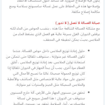
يكون فيه الإصلاح ضروريًا. قد تساعد حلول استكشاف الأخطاء
وإصلاحها هذه في الحفاظ على عمل غسالة سامسونج بسلاسة ومنع
مكالمة إصلاح مكلفة.
صيانة الغسالة لا تعمل ( لا تدور )
مع مشكلة الغسالة الشائعة جدًا هذه ، ينضب الحوض من الماء لكنه
يرفض الدوران. الغزل بسرعة عالية هو العمل الذي يضغط الماء من
الملابس بحيث يمكن تجفيفه في المجفف.
حاول إعادة توزيع الملابس داخل حوض الغسالة. عندما
تكون الغسالة غير متوازنة ، ستتوقف تلقائيًا حتى تتمكن من
استعادة توازن الملابس. بعد إعادة توزيع الملابس ، أغلق
الغطاء مرة أخرى. يجب أن يبدأ الجهاز في الدوران تلقائيًا إذا
كان توزيع الحمولة صحيحًا. غالبًا ما تصبح الأحمال التي
تحتوي على مواد عالية الامتصاص مثل المناشف والأغطية
والملابس السميكة مثل الجينز والسترات غير متوازنة.
تحقق من مستوى الجهاز على الأرض. آلة خارج المستوى
ستتوقف عن الدوران ؛ هذا العمل مبرمج في غسالة
ملابسك من أجل السلامة. تحقق من مستوى الماكينة