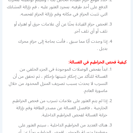
الدفع على أحد طرفيه. بمجرد العثور عليه ، قم بإزالة المشابك
التي تثبت الحزام في مكانه وقم بإزالة الحزام لفحصه.
افحص حزام القيادة بحثًا عن أي علامات حرق أو اهتراء أو
تلف أو أي تلف آخر.
إذا وجدت أيًا مما سبق ، فأنت بحاجة إلى حزام محرك
بديل .
كيفية فحص الخراطيم في الغسالة:
ابدأ بفحص الوصلات الموجودة في الجزء الخلفي من
الغسالة للتأكد من إحكام تثبيتها بإحكام ، ثم تحقق من أن
التسرب لا يحدث بسبب تصريف المنزل المحدود من خلال
ماسورة العادم.
إذا لم يتم العثور على علامات تسرب من فحص الخراطيم
الخارجية ، فافصل الغسالة عن مصدر الطاقة وقم بإزالة
خزانة الغسالة لفحص الخراطيم الداخلية.
هناك العديد من الخراطيم الداخلية ، سيتم العثور على
معظمها متصلة بالحوض. افحص الخراطيم بحثًا عن أي