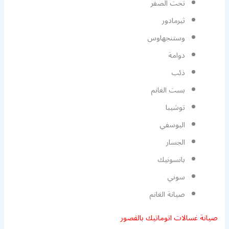
تحت الصفر
ثيرمادور
وستنجهاوس
دوامة
ذئب
بست الغانم
توشيبا
اليوسفي
الجسار
بانسونيك
سوني
صيانة الغانم
صيانة غسالات اتوماتيك بالقصور