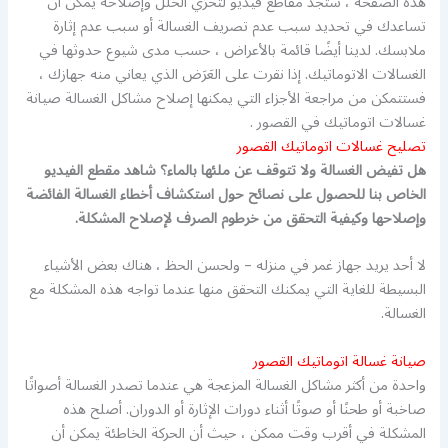
هذه الصفحة ، ستجد مقاطع فيديو لتحرّي الخلل وإصلاحه يمكن أن
تساعدك في تحديد سبب عدم تصريف الغسالة أو سبب عدم إثارة
ملابسك. لدينا أيضًا قائمة بالأعراض ، حسب مدى شيوع حدوثها في
الغسالات الاتوماتيك. إذا نقرت على العَرَض الذي يعاني منه جهازك ،
فستتمكن من مراجعة الأجزاء التي يمكنها إصلاح مشاكل الغسالة صيانة
غسالات اتوماتيك في القصور .
تصليح غسالات اتوماتيك القصور
هل تفيض الغسالة ولا تتوقف عن ملئها بالماء؟ شاهد مقطع الفيديو
الخاص بنا للحصول على نصائح حول استكشاف أخطاء الغسالة الفائضة
وإصلاحها وكيفية التحقق من خرطوم الصرف لإصلاح المشكلة.
لا أحد يريد جهاز غمر في منزله – ولحسن الحظ ، هناك بعض الأشياء
البسيطة للغاية التي يمكنك التحقق منها عندما تواجه هذه المشكلة مع
الغسالة.
صيانة غسالة اتوماتيك القصور
واحدة من أكثر مشاكل الغسالة المزعجة هي عندما تصدر الغسالة أصواتًا
صاخبة أو طحنًا أو صوتًا أثناء دورات الإثارة أو الدوران. أصلح هذه
المشكلة في أقرب وقت ممكن ، حيث أن الحركة الخاطئة يمكن أن