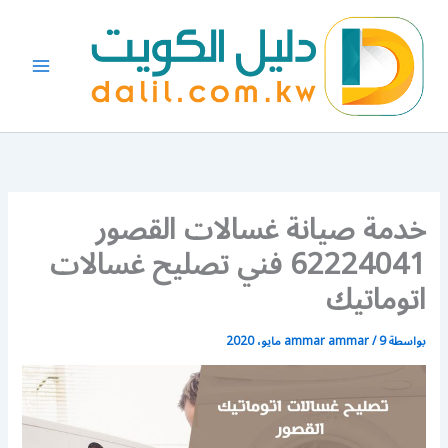
خطي
لى
لمحتوى
خدمة صيانة غسالات القصور
62224041 فني تصليح غسالات
اتوماتيك
بواسطة
9 مايو، 2020
/
ammar ammar