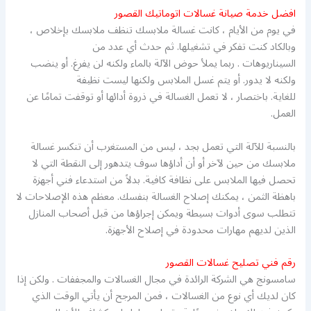
افضل خدمة صيانة غسالات اتوماتيك القصور
في يوم من الأيام ، كانت غسالة ملابسك تنظف ملابسك بإخلاص ،
وبالكاد كنت تفكر في تشغيلها. ثم حدث أي عدد من
السيناريوهات . ربما يملأ حوض الآلة بالماء ولكنه لن يفرغ. أو ينضب
ولكنه لا يدور. أو يتم غسل الملابس ولكنها ليست نظيفة
للغاية. باختصار ، لا تعمل الغسالة في ذروة أدائها أو توقفت تمامًا عن
العمل.
بالنسبة للآلة التي تعمل بجد ، ليس من المستغرب أن تنكسر غسالة
ملابسك من حين لآخر أو أن أداؤها سوف يتدهور إلى النقطة التي لا
تحصل فيها الملابس على نظافة كافية. بدلاً من استدعاء فني أجهزة
باهظة الثمن ، يمكنك إصلاح الغسالة بنفسك. معظم هذه الإصلاحات لا
تتطلب سوى أدوات بسيطة ويمكن إجراؤها من قبل أصحاب المنازل
الذين لديهم مهارات محدودة في إصلاح الأجهزة.
رقم فني تصليح غسالات القصور
سامسونج هي الشركة الرائدة في مجال الغسالات والمجففات . ولكن إذا
كان لديك أي نوع من الغسالات ، فمن المرجح أن يأتي الوقت الذي