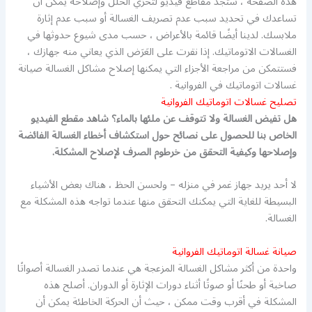
هذه الصفحة ، ستجد مقاطع فيديو لتحرّي الخلل وإصلاحه يمكن أن
تساعدك في تحديد سبب عدم تصريف الغسالة أو سبب عدم إثارة
ملابسك. لدينا أيضًا قائمة بالأعراض ، حسب مدى شيوع حدوثها في
الغسالات الاتوماتيك. إذا نقرت على العَرَض الذي يعاني منه جهازك ،
فستتمكن من مراجعة الأجزاء التي يمكنها إصلاح مشاكل الغسالة صيانة
غسالات اتوماتيك في الفروانية .
تصليح غسالات اتوماتيك الفروانية
هل تفيض الغسالة ولا تتوقف عن ملئها بالماء؟ شاهد مقطع الفيديو
الخاص بنا للحصول على نصائح حول استكشاف أخطاء الغسالة الفائضة
وإصلاحها وكيفية التحقق من خرطوم الصرف لإصلاح المشكلة.
لا أحد يريد جهاز غمر في منزله – ولحسن الحظ ، هناك بعض الأشياء
البسيطة للغاية التي يمكنك التحقق منها عندما تواجه هذه المشكلة مع
الغسالة.
صيانة غسالة اتوماتيك الفروانية
واحدة من أكثر مشاكل الغسالة المزعجة هي عندما تصدر الغسالة أصواتًا
صاخبة أو طحنًا أو صوتًا أثناء دورات الإثارة أو الدوران. أصلح هذه
المشكلة في أقرب وقت ممكن ، حيث أن الحركة الخاطئة يمكن أن