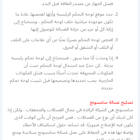
فصل الجهاز عن مصدر الطاقة قبل البدء.
حدد موقع لوحة التحكم الرئيسية وأزلها لفحصها. عادة ما
تكون موجودة مباشرة خلف لوحة التحكم ، وستحتاج إلى
إزالة كل أو جزء من خزانة الغسالة للوصول إليها.
افحص لوحة التحكم بصريًا بحثًا عن أي علامات على التلف
أو التلف أو التشقق أو الحرق.
إذا وجدت أيًا مما سبق ، فستحتاج إلى لوحة تحكم رئيسية
بديلة . كن حذرًا عند استبدال لوحة التحكم حيث أن
المكونات المحروقة تحدث أحيانًا بسبب فشل المكونات
الخارجية. يجب تحديدها وتصحيحها قبل تثبيت لوحة تحكم
جديدة.
تصليح غسالة سامسونج
سامسونج هي الشركة الرائدة في مجال الغسالات والمجففات . ولكن إذا
كان لديك أي نوع من الغسالات ، فمن المرجح أن يأتي الوقت الذي
يكون فيه الإصلاح ضروريًا. قد تساعد حلول استكشاف الأخطاء
وإصلاحها هذه في الحفاظ على عمل غسالة سامسونج بسلاسة ومنع
مكالمة إصلاح مكلفة.