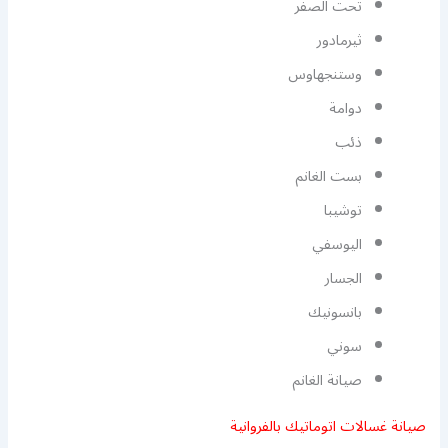
تحت الصفر
ثيرمادور
وستنجهاوس
دوامة
ذئب
بست الغانم
توشيبا
اليوسفي
الجسار
بانسونيك
سوني
صيانة الغانم
صيانة غسالات اتوماتيك بالفروانية