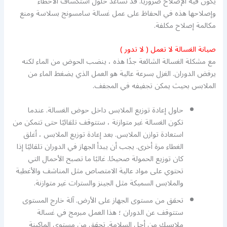
يكون فيه الإصلاح ضروريًا. قد تساعد حلول استكشاف الأخطاء
وإصلاحها هذه في الحفاظ على عمل غسالة سامسونج بسلاسة ومنع
مكالمة إصلاح مكلفة.
صيانة الغسالة لا تعمل ( لا تدور )
مع مشكلة الغسالة الشائعة جدًا هذه ، ينضب الحوض من الماء لكنه
يرفض الدوران. الغزل بسرعة عالية هو العمل الذي يضغط الماء من
الملابس بحيث يمكن تجفيفه في المجفف.
حاول إعادة توزيع الملابس داخل حوض الغسالة. عندما
تكون الغسالة غير متوازنة ، ستتوقف تلقائيًا حتى تتمكن من
استعادة توازن الملابس. بعد إعادة توزيع الملابس ، أغلق
الغطاء مرة أخرى. يجب أن يبدأ الجهاز في الدوران تلقائيًا إذا
كان توزيع الحمولة صحيحًا. غالبًا ما تصبح الأحمال التي
تحتوي على مواد عالية الامتصاص مثل المناشف والأغطية
والملابس السميكة مثل الجينز والسترات غير متوازنة.
تحقق من مستوى الجهاز على الأرض. آلة خارج المستوى
ستتوقف عن الدوران ؛ هذا العمل مبرمج في غسالة
ملابسك من أجل السلامة. تحقق من مستوى الماكينة