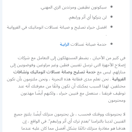
سيكونون نظيفين ومرتدين الزي المهني.
لن يتركوا أي أثر وراءهم.
افضل خبراء تصليح و صيانة غسالات اتوماتيك في الفروانية
.
خدمة صيانة غسالات
الرابية
في كثير من الأحيان ، يضطر المستهلكون إلى التعامل مع شركات
إصلاح الأجهزة التي ترسل تقنيين فظين وغير مراوغين وفوضويين إلى
منازلهم. ليس مع
خدمة تصليح وصانة عسالات اتوماتيك ونشافات
الفروانية
. نحن نعلم مدى فظاعة هذه التجربة ، ونحن ملتزمون بأن نكون
مختلفين. لهذا السبب يمكنك أن تكون واثقًا من معرفتك أنه عند
توظيف فريقنا ، ستعمل مع فنيين خبراء ، ولكنهم أيضًا مهذبون
ومحترمون
لا يحترمونك ووقتك فحسب ، بل يحترمون منزلك أيضًا. يلتزم جميع
الفنيين لدينا بالتزامنا “بعدم ترك أي أثر وراءهم”. في الواقع ، إن
هدفنا
هو
مغادرة منزلك
دائمًا
بشكل أفضل مما كان عليه عندما