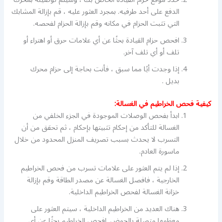
الدفع على أحد طرفيه. بمجرد العثور عليه ، قم بإزالة المشابك
التي تثبت الحزام في مكانه وقم بإزالة الحزام لفحصه.
افحص حزام القيادة بحثًا عن أي علامات حرق أو اهتراء أو
تلف أو أي تلف آخر.
إذا وجدت أيًا مما سبق ، فأنت بحاجة إلى حزام محرك
بديل .
كيفية فحص الخراطيم في الغسالة:
ابدأ بفحص الوصلات الموجودة في الجزء الخلفي من
الغسالة للتأكد من إحكام تثبيتها بإحكام ، ثم تحقق من أن
التسرب لا يحدث بسبب تصريف المنزل المحدود من خلال
ماسورة العادم.
إذا لم يتم العثور على علامات تسرب من فحص الخراطيم
الخارجية ، فافصل الغسالة عن مصدر الطاقة وقم بإزالة
خزانة الغسالة لفحص الخراطيم الداخلية.
هناك العديد من الخراطيم الداخلية ، سيتم العثور على
معظمها متصلة بالحوض. افحص الخراطيم بحثًا عن أي