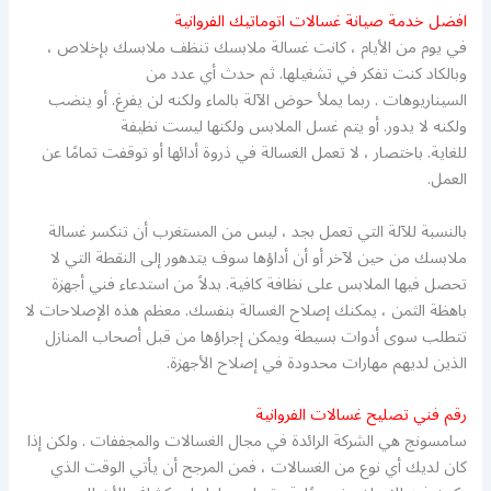
افضل خدمة صيانة غسالات اتوماتيك الفروانية
في يوم من الأيام ، كانت غسالة ملابسك تنظف ملابسك بإخلاص ،
وبالكاد كنت تفكر في تشغيلها. ثم حدث أي عدد من
السيناريوهات . ربما يملأ حوض الآلة بالماء ولكنه لن يفرغ. أو ينضب
ولكنه لا يدور. أو يتم غسل الملابس ولكنها ليست نظيفة
للغاية. باختصار ، لا تعمل الغسالة في ذروة أدائها أو توقفت تمامًا عن
العمل.
بالنسبة للآلة التي تعمل بجد ، ليس من المستغرب أن تنكسر غسالة
ملابسك من حين لآخر أو أن أداؤها سوف يتدهور إلى النقطة التي لا
تحصل فيها الملابس على نظافة كافية. بدلاً من استدعاء فني أجهزة
باهظة الثمن ، يمكنك إصلاح الغسالة بنفسك. معظم هذه الإصلاحات لا
تتطلب سوى أدوات بسيطة ويمكن إجراؤها من قبل أصحاب المنازل
الذين لديهم مهارات محدودة في إصلاح الأجهزة.
رقم فني تصليح غسالات الفروانية
سامسونج هي الشركة الرائدة في مجال الغسالات والمجففات . ولكن إذا
كان لديك أي نوع من الغسالات ، فمن المرجح أن يأتي الوقت الذي