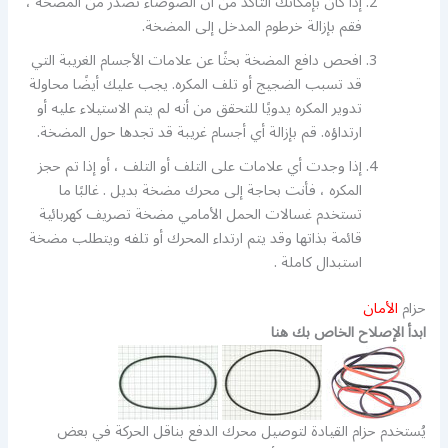
إذا كان بإمكانك التأكد من أن الضوضاء تصدر من المضخة ،
فقم بإزالة خرطوم المدخل إلى المضخة.
افحص دافع المضخة بحثًا عن علامات الأجسام الغريبة التي
قد تسبب الضجيج أو تلف المكره. يجب عليك أيضًا محاولة
تدوير المكره يدويًا للتحقق من أنه لم يتم الاستيلاء عليه أو
ارتداؤه. قم بإزالة أي أجسام غريبة قد تجدها حول المضخة.
إذا وجدت أي علامات على التلف أو التلف ، أو إذا تم حجز
المكره ، فأنت بحاجة إلى محرك مضخة بديل . غالبًا ما
تستخدم غسالات الحمل الأمامي مضخة تصريف كهربائية
قائمة بذاتها وقد يتم ارتداء المحرك أو تلفه ويتطلب مضخة
استبدال كاملة .
حزام
الأمان
ابدأ الإصلاح الخاص بك هنا
يُستخدم حزام القيادة لتوصيل محرك الدفع بناقل الحركة في بعض