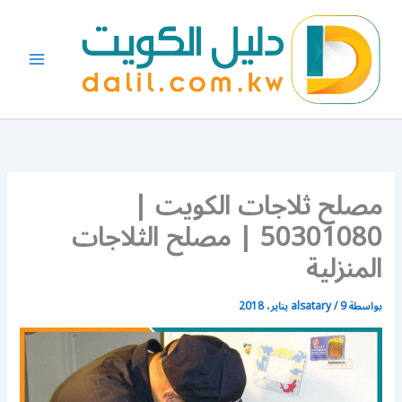
خطي
لى
لمحتوى
مصلح ثلاجات الكويت |
50301080 | مصلح الثلاجات
المنزلية
بواسطة
9 يناير، 2018
/
alsatary