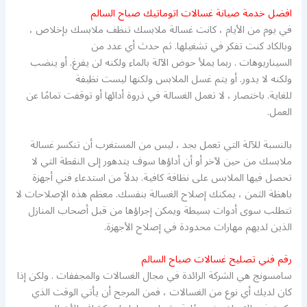
افضل خدمة صيانة غسالات اتوماتيك صباح السالم
في يوم من الأيام ، كانت غسالة ملابسك تنظف ملابسك بإخلاص ،
وبالكاد كنت تفكر في تشغيلها. ثم حدث أي عدد من
السيناريوهات . ربما يملأ حوض الآلة بالماء ولكنه لن يفرغ. أو ينضب
ولكنه لا يدور. أو يتم غسل الملابس ولكنها ليست نظيفة
للغاية. باختصار ، لا تعمل الغسالة في ذروة أدائها أو توقفت تمامًا عن
العمل.
بالنسبة للآلة التي تعمل بجد ، ليس من المستغرب أن تنكسر غسالة
ملابسك من حين لآخر أو أن أداؤها سوف يتدهور إلى النقطة التي لا
تحصل فيها الملابس على نظافة كافية. بدلاً من استدعاء فني أجهزة
باهظة الثمن ، يمكنك إصلاح الغسالة بنفسك. معظم هذه الإصلاحات لا
تتطلب سوى أدوات بسيطة ويمكن إجراؤها من قبل أصحاب المنازل
الذين لديهم مهارات محدودة في إصلاح الأجهزة.
رقم فني تصليح غسالات صباح السالم
سامسونج هي الشركة الرائدة في مجال الغسالات والمجففات . ولكن إذا
كان لديك أي نوع من الغسالات ، فمن المرجح أن يأتي الوقت الذي