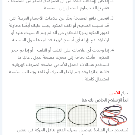
إذا كان بإمكانك التأكد من أن الضوضاء تصدر من المضخة ،
فقم بإزالة خرطوم المدخل إلى المضخة.
افحص دافع المضخة بحثًا عن علامات الأجسام الغريبة التي
قد تسبب الضجيج أو تلف المكره. يجب عليك أيضًا محاولة
تدوير المكره يدويًا للتحقق من أنه لم يتم الاستيلاء عليه أو
ارتداؤه. قم بإزالة أي أجسام غريبة قد تجدها حول المضخة.
إذا وجدت أي علامات على التلف أو التلف ، أو إذا تم حجز
المكره ، فأنت بحاجة إلى محرك مضخة بديل . غالبًا ما
تستخدم غسالات الحمل الأمامي مضخة تصريف كهربائية
قائمة بذاتها وقد يتم ارتداء المحرك أو تلفه ويتطلب مضخة
استبدال كاملة .
حزام
الأمان
ابدأ الإصلاح الخاص بك هنا
يُستخدم حزام القيادة لتوصيل محرك الدفع بناقل الحركة في بعض