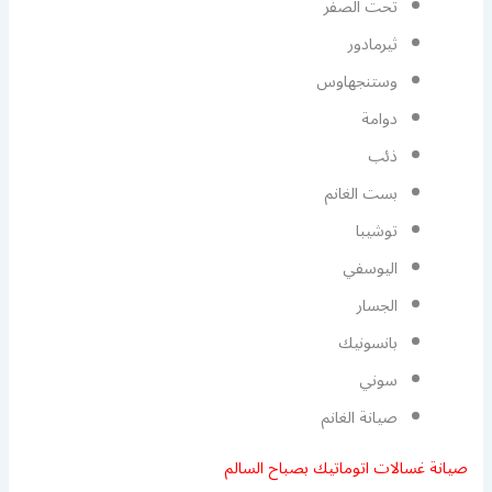
تحت الصفر
ثيرمادور
وستنجهاوس
دوامة
ذئب
بست الغانم
توشيبا
اليوسفي
الجسار
بانسونيك
سوني
صيانة الغانم
صيانة غسالات اتوماتيك بصباح السالم