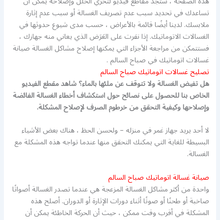
هذه الصفحة ، ستجد مقاطع فيديو لتحرّي الخلل وإصلاحه يمكن أن
تساعدك في تحديد سبب عدم تصريف الغسالة أو سبب عدم إثارة
ملابسك. لدينا أيضًا قائمة بالأعراض ، حسب مدى شيوع حدوثها في
الغسالات الاتوماتيك. إذا نقرت على العَرَض الذي يعاني منه جهازك ،
فستتمكن من مراجعة الأجزاء التي يمكنها إصلاح مشاكل الغسالة صيانة
غسالات اتوماتيك في صباح السالم .
تصليح غسالات اتوماتيك صباح السالم
هل تفيض الغسالة ولا تتوقف عن ملئها بالماء؟ شاهد مقطع الفيديو
الخاص بنا للحصول على نصائح حول استكشاف أخطاء الغسالة الفائضة
وإصلاحها وكيفية التحقق من خرطوم الصرف لإصلاح المشكلة.
لا أحد يريد جهاز غمر في منزله – ولحسن الحظ ، هناك بعض الأشياء
البسيطة للغاية التي يمكنك التحقق منها عندما تواجه هذه المشكلة مع
الغسالة.
صيانة غسالة اتوماتيك صباح السالم
واحدة من أكثر مشاكل الغسالة المزعجة هي عندما تصدر الغسالة أصواتًا
صاخبة أو طحنًا أو صوتًا أثناء دورات الإثارة أو الدوران. أصلح هذه
المشكلة في أقرب وقت ممكن ، حيث أن الحركة الخاطئة يمكن أن