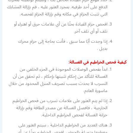
الدفع على أحد طرفيه. بمجرد العثور عليه ، قم بإزالة المشابك
التي تثبت الحزام في مكانه وقم بإزالة الحزام لفحصه.
افحص حزام القيادة بحثًا عن أي علامات حرق أو اهتراء أو
تلف أو أي تلف آخر.
إذا وجدت أيًا مما سبق ، فأنت بحاجة إلى حزام محرك
بديل .
كيفية فحص الخراطيم في الغسالة:
ابدأ بفحص الوصلات الموجودة في الجزء الخلفي من
الغسالة للتأكد من إحكام تثبيتها بإحكام ، ثم تحقق من أن
التسرب لا يحدث بسبب تصريف المنزل المحدود من خلال
ماسورة العادم.
إذا لم يتم العثور على علامات تسرب من فحص الخراطيم
الخارجية ، فافصل الغسالة عن مصدر الطاقة وقم بإزالة
خزانة الغسالة لفحص الخراطيم الداخلية.
هناك العديد من الخراطيم الداخلية ، سيتم العثور على
معظمها متصلة بالحوض. افحص الخراطيم بحثًا عن أي