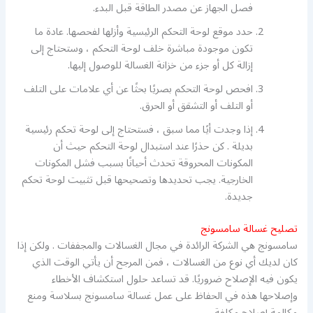
فصل الجهاز عن مصدر الطاقة قبل البدء.
حدد موقع لوحة التحكم الرئيسية وأزلها لفحصها. عادة ما
تكون موجودة مباشرة خلف لوحة التحكم ، وستحتاج إلى
إزالة كل أو جزء من خزانة الغسالة للوصول إليها.
افحص لوحة التحكم بصريًا بحثًا عن أي علامات على التلف
أو التلف أو التشقق أو الحرق.
إذا وجدت أيًا مما سبق ، فستحتاج إلى لوحة تحكم رئيسية
بديلة . كن حذرًا عند استبدال لوحة التحكم حيث أن
المكونات المحروقة تحدث أحيانًا بسبب فشل المكونات
الخارجية. يجب تحديدها وتصحيحها قبل تثبيت لوحة تحكم
جديدة.
تصليح غسالة سامسونج
سامسونج هي الشركة الرائدة في مجال الغسالات والمجففات . ولكن إذا
كان لديك أي نوع من الغسالات ، فمن المرجح أن يأتي الوقت الذي
يكون فيه الإصلاح ضروريًا. قد تساعد حلول استكشاف الأخطاء
وإصلاحها هذه في الحفاظ على عمل غسالة سامسونج بسلاسة ومنع
مكالمة إصلاح مكلفة.