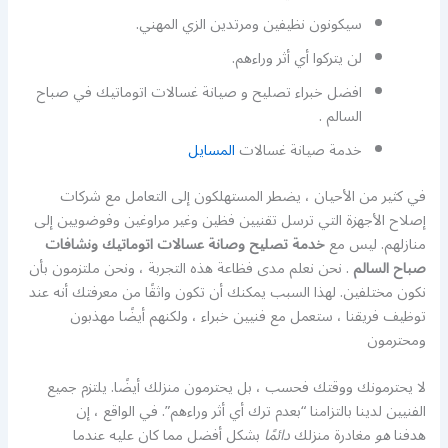
سيكونون نظيفين ومرتدين الزي المهني.
لن يتركوا أي أثر وراءهم.
افضل خبراء تصليح و صيانة غسالات اتوماتيك في صباح
السالم .
خدمة صيانة غسالات
المسايل
في كثير من الأحيان ، يضطر المستهلكون إلى التعامل مع شركات
إصلاح الأجهزة التي ترسل تقنيين فظين وغير مراوغين وفوضويين إلى
منازلهم. ليس مع
خدمة تصليح وصانة عسالات اتوماتيك ونشافات
صباح السالم
. نحن نعلم مدى فظاعة هذه التجربة ، ونحن ملتزمون بأن
نكون مختلفين. لهذا السبب يمكنك أن تكون واثقًا من معرفتك أنه عند
توظيف فريقنا ، ستعمل مع فنيين خبراء ، ولكنهم أيضًا مهذبون
ومحترمون
لا يحترمونك ووقتك فحسب ، بل يحترمون منزلك أيضًا. يلتزم جميع
الفنيين لدينا بالتزامنا “بعدم ترك أي أثر وراءهم”. في الواقع ، إن
هدفنا
هو
مغادرة منزلك
دائمًا
بشكل أفضل مما كان عليه عندما