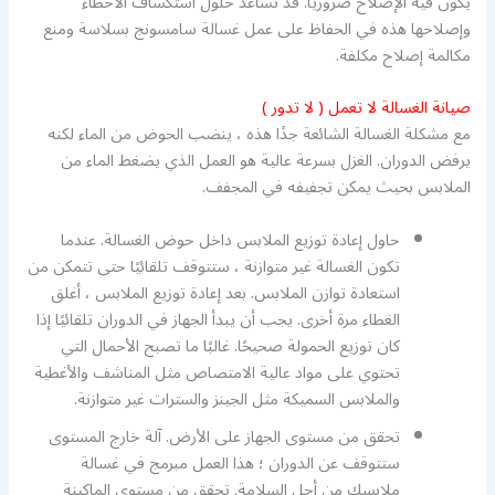
يكون فيه الإصلاح ضروريًا. قد تساعد حلول استكشاف الأخطاء
وإصلاحها هذه في الحفاظ على عمل غسالة سامسونج بسلاسة ومنع
مكالمة إصلاح مكلفة.
صيانة الغسالة لا تعمل ( لا تدور )
مع مشكلة الغسالة الشائعة جدًا هذه ، ينضب الحوض من الماء لكنه
يرفض الدوران. الغزل بسرعة عالية هو العمل الذي يضغط الماء من
الملابس بحيث يمكن تجفيفه في المجفف.
حاول إعادة توزيع الملابس داخل حوض الغسالة. عندما
تكون الغسالة غير متوازنة ، ستتوقف تلقائيًا حتى تتمكن من
استعادة توازن الملابس. بعد إعادة توزيع الملابس ، أغلق
الغطاء مرة أخرى. يجب أن يبدأ الجهاز في الدوران تلقائيًا إذا
كان توزيع الحمولة صحيحًا. غالبًا ما تصبح الأحمال التي
تحتوي على مواد عالية الامتصاص مثل المناشف والأغطية
والملابس السميكة مثل الجينز والسترات غير متوازنة.
تحقق من مستوى الجهاز على الأرض. آلة خارج المستوى
ستتوقف عن الدوران ؛ هذا العمل مبرمج في غسالة
ملابسك من أجل السلامة. تحقق من مستوى الماكينة