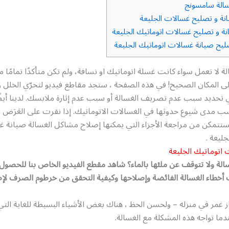
الة سامسونج
ة و تصليح غسالات الجليعة
ة و تصليح غسالات اتوماتيك الجليعة
يح صيانة غسالات اتوماتيك الجليعة
لة لا تعمل سواء كانت غسلة اتوماتيك او نسافة، ولم تكن متأكدًا تمامًا م
ى المكان الصحيح! في هذه الصفحة ، ستجد مقاطع فيديو لتحرّي الخلل 
تحديد سبب عدم تصريف الغسالة أو سبب عدم إثارة ملابسك. لدينا أيضً
ب مدى شيوع حدوثها في الغسالات الاتوماتيك. إذا نقرت على العَرَض ا
ستتمكن من مراجعة الأجزاء التي يمكنها إصلاح مشاكل الغسالة صيانة 
ليعة .
اتوماتيك الجليعة
لة ولا تتوقف عن ملئها بالماء؟ شاهد مقطع الفيديو الخاص بنا للحصول
خطاء الغسالة الفائضة وإصلاحها وكيفية التحقق من خرطوم الصرف لإص
از غمر في منزله – ولحسن الحظ ، هناك بعض الأشياء البسيطة للغاية الت
دما تواجه هذه المشكلة مع الغسالة.