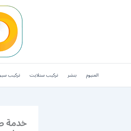
خطي
لى
لمحتوى
المنيوم
بنشر
تركيب ستلايت
تركيب سير