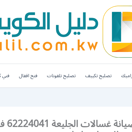
اميك
تصليح تكييف
تصليح تلفونات
فتح اقفال
فني ك
خدمة صيانة غسالا