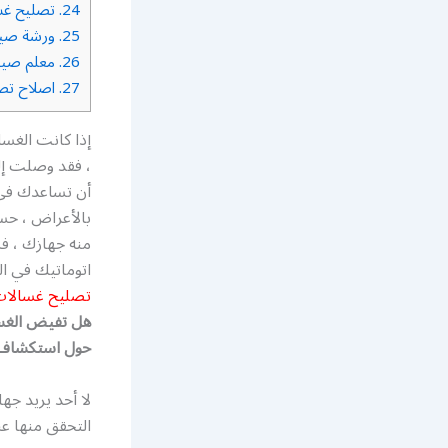
24.
تصليح غس
25.
ورشة صيان
26.
معلم صيان
27.
اصلاح تصل
إذا كانت الغسا
، فقد وصلت إل
أن تساعدك في 
بالأعراض ، حس
منه جهازك ، ف
اتوماتيك في الج
تصليح غسالات 
هل تفيض الغسا
حول استكشاف أ
لا أحد يريد جه
التحقق منها عن