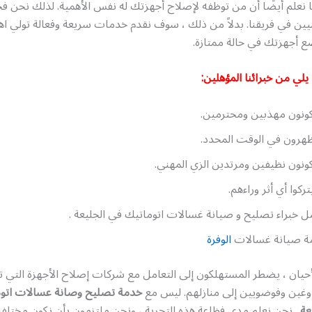
ا نعلم أيضًا أن من توظفه لإصلاح أجهزتك له نفس الأهمية. لذلك نحن فخ
نيين في فريقنا. بدلاً من ذلك ، سوف نقدم خدمات سريعة وفعالة تولي اهت
ع أجهزتك في حالة ممتازة.
يلي من خبرائنا المؤهلين:
نون مهذبين ومحترمين.
رون في الوقت المحدد.
نون نظيفين ومرتدين الزي المهني.
تركوا أي أثر وراءهم.
 خبراء تصليح و صيانة غسالات اتوماتيك في الجليعة .
ة صيانة غسالات
الوفرة
أحيان ، يضطر المستهلكون إلى التعامل مع شركات إصلاح الأجهزة التي 
وغين وفوضويين إلى منازلهم. ليس مع
خدمة تصليح وصانة عسالات اتو
عة
. نحن نعلم مدى فظاعة هذه التجربة ، ونحن ملتزمون بأن نكون مختلفي