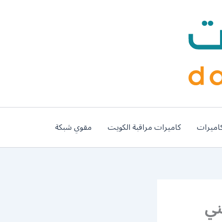
اميرات
كاميرات مراقبة الكويت
مقوي شبكة
ت الجليعة 62224041 فني