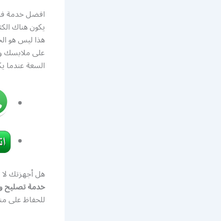
افضل خدمة فني
يكون هناك الكث
هذا ليس هو الح
على ملابسك وي
السعة عندما يكو
هل أجهزتك لا 
خدمة تصليح وص
للحفاظ على من