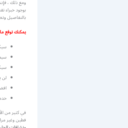
ومع ذلك ، فإنن
بوجود خبراء تق
بالتفاصيل وتض
يمكنك توقع ما 
سيكو
سيظه
سيكو
لن ي
افضل
خدم
في كثير من ال
فظين وغير مرا
ونشافات الجلي