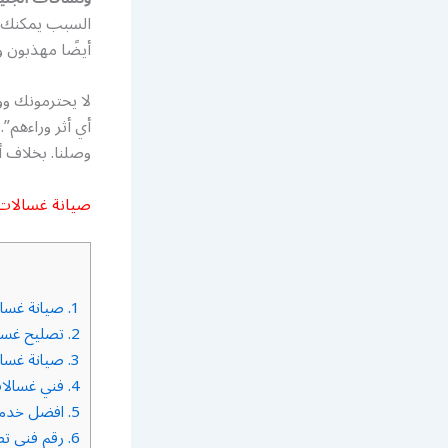
السبب يمكنك أن
أيضًا مهذبون 
لا يحترمونك وو
أي أثر وراءهم”.
وصلنا. بخلاف أ
صيانة غسالات 
1.
صيانة غسال
2.
تصليح غسال
3.
صيانة غسالة
4.
فني غسالات
5.
افضل خدمة 
6.
رقم فني تص