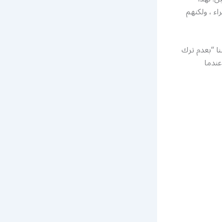
ء ، ولكنهم
نا “بعدم ترك
ندما