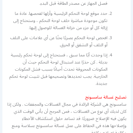
فصل الجهاز عن مصدر الطاقة قبل البدء.
حدد موقع لوحة التحكم الرئيسية وأزلها لفحصها. عادة ما
تكون موجودة مباشرة خلف لوحة التحكم ، وستحتاج إلى
إزالة كل أو جزء من خزانة الغسالة للوصول إليها.
افحص لوحة التحكم بصريًا بحثًا عن أي علامات على التلف
أو التلف أو التشقق أو الحرق.
إذا وجدت أيًا مما سبق ، فستحتاج إلى لوحة تحكم رئيسية
بديلة . كن حذرًا عند استبدال لوحة التحكم حيث أن
المكونات المحروقة تحدث أحيانًا بسبب فشل المكونات
الخارجية. يجب تحديدها وتصحيحها قبل تثبيت لوحة تحكم
جديدة.
تصليح غسالة سامسونج
سامسونج هي الشركة الرائدة في مجال الغسالات والمجففات . ولكن إذا
كان لديك أي نوع من الغسالات ، فمن المرجح أن يأتي الوقت الذي
يكون فيه الإصلاح ضروريًا. قد تساعد حلول استكشاف الأخطاء
وإصلاحها هذه في الحفاظ على عمل غسالة سامسونج بسلاسة ومنع
مكالمة إصلاح مكلفة.