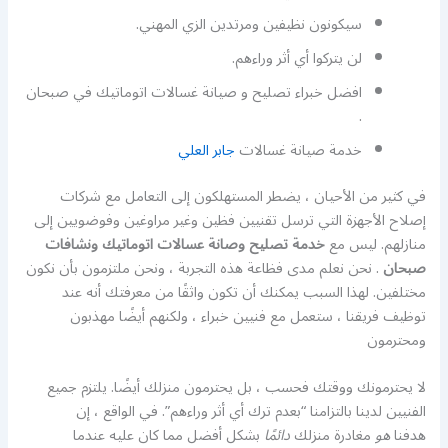
سيكونون نظيفين ومرتدين الزي المهني.
لن يتركوا أي أثر وراءهم.
افضل خبراء تصليح و صيانة غسالات اتوماتيك في صبحان
.
خدمة صيانة غسالات
جابر العلي
في كثير من الأحيان ، يضطر المستهلكون إلى التعامل مع شركات
إصلاح الأجهزة التي ترسل تقنيين فظين وغير مراوغين وفوضويين إلى
منازلهم. ليس مع
خدمة تصليح وصانة عسالات اتوماتيك ونشافات
صبحان
. نحن نعلم مدى فظاعة هذه التجربة ، ونحن ملتزمون بأن نكون
مختلفين. لهذا السبب يمكنك أن تكون واثقًا من معرفتك أنه عند
توظيف فريقنا ، ستعمل مع فنيين خبراء ، ولكنهم أيضًا مهذبون
ومحترمون
لا يحترمونك ووقتك فحسب ، بل يحترمون منزلك أيضًا. يلتزم جميع
الفنيين لدينا بالتزامنا “بعدم ترك أي أثر وراءهم”. في الواقع ، إن
هدفنا
هو
مغادرة منزلك
دائمًا
بشكل أفضل مما كان عليه عندما