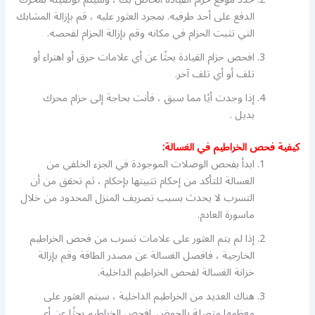
الدفع على أحد طرفيه. بمجرد العثور عليه ، قم بإزالة المشابك
التي تثبت الحزام في مكانه وقم بإزالة الحزام لفحصه.
افحص حزام القيادة بحثًا عن أي علامات حرق أو اهتراء أو
تلف أو أي تلف آخر.
إذا وجدت أيًا مما سبق ، فأنت بحاجة إلى حزام محرك
بديل .
كيفية فحص الخراطيم في الغسالة:
ابدأ بفحص الوصلات الموجودة في الجزء الخلفي من
الغسالة للتأكد من إحكام تثبيتها بإحكام ، ثم تحقق من أن
التسرب لا يحدث بسبب تصريف المنزل المحدود من خلال
ماسورة العادم.
إذا لم يتم العثور على علامات تسرب من فحص الخراطيم
الخارجية ، فافصل الغسالة عن مصدر الطاقة وقم بإزالة
خزانة الغسالة لفحص الخراطيم الداخلية.
هناك العديد من الخراطيم الداخلية ، سيتم العثور على
معظمها متصلة بالحوض. افحص الخراطيم بحثًا عن أي