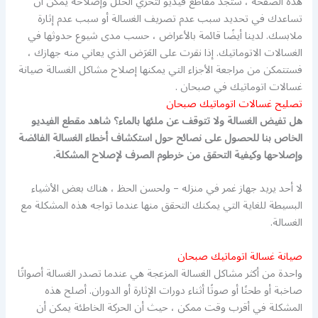
هذه الصفحة ، ستجد مقاطع فيديو لتحرّي الخلل وإصلاحه يمكن أن
تساعدك في تحديد سبب عدم تصريف الغسالة أو سبب عدم إثارة
ملابسك. لدينا أيضًا قائمة بالأعراض ، حسب مدى شيوع حدوثها في
الغسالات الاتوماتيك. إذا نقرت على العَرَض الذي يعاني منه جهازك ،
فستتمكن من مراجعة الأجزاء التي يمكنها إصلاح مشاكل الغسالة صيانة
غسالات اتوماتيك في صبحان .
تصليح غسالات اتوماتيك صبحان
هل تفيض الغسالة ولا تتوقف عن ملئها بالماء؟ شاهد مقطع الفيديو
الخاص بنا للحصول على نصائح حول استكشاف أخطاء الغسالة الفائضة
وإصلاحها وكيفية التحقق من خرطوم الصرف لإصلاح المشكلة.
لا أحد يريد جهاز غمر في منزله – ولحسن الحظ ، هناك بعض الأشياء
البسيطة للغاية التي يمكنك التحقق منها عندما تواجه هذه المشكلة مع
الغسالة.
صيانة غسالة اتوماتيك صبحان
واحدة من أكثر مشاكل الغسالة المزعجة هي عندما تصدر الغسالة أصواتًا
صاخبة أو طحنًا أو صوتًا أثناء دورات الإثارة أو الدوران. أصلح هذه
المشكلة في أقرب وقت ممكن ، حيث أن الحركة الخاطئة يمكن أن