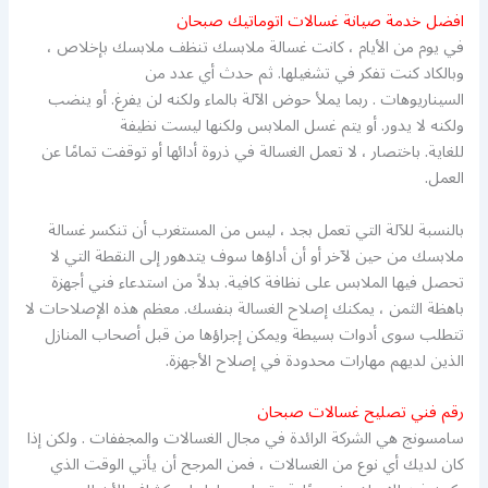
افضل خدمة صيانة غسالات اتوماتيك صبحان
في يوم من الأيام ، كانت غسالة ملابسك تنظف ملابسك بإخلاص ،
وبالكاد كنت تفكر في تشغيلها. ثم حدث أي عدد من
السيناريوهات . ربما يملأ حوض الآلة بالماء ولكنه لن يفرغ. أو ينضب
ولكنه لا يدور. أو يتم غسل الملابس ولكنها ليست نظيفة
للغاية. باختصار ، لا تعمل الغسالة في ذروة أدائها أو توقفت تمامًا عن
العمل.
بالنسبة للآلة التي تعمل بجد ، ليس من المستغرب أن تنكسر غسالة
ملابسك من حين لآخر أو أن أداؤها سوف يتدهور إلى النقطة التي لا
تحصل فيها الملابس على نظافة كافية. بدلاً من استدعاء فني أجهزة
باهظة الثمن ، يمكنك إصلاح الغسالة بنفسك. معظم هذه الإصلاحات لا
تتطلب سوى أدوات بسيطة ويمكن إجراؤها من قبل أصحاب المنازل
الذين لديهم مهارات محدودة في إصلاح الأجهزة.
رقم فني تصليح غسالات صبحان
سامسونج هي الشركة الرائدة في مجال الغسالات والمجففات . ولكن إذا
كان لديك أي نوع من الغسالات ، فمن المرجح أن يأتي الوقت الذي