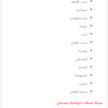
تحت الصفر
ثيرمادور
وستنجهاوس
دوامة
ذئب
بست الغانم
توشيبا
اليوسفي
الجسار
بانسونيك
سوني
صيانة الغانم
صيانة غسالات اتوماتيك بصبحان