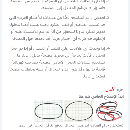
إذا كان بإمكانك التأكد من أن الضوضاء تصدر من المضخة ،
فقم بإزالة خرطوم المدخل إلى المضخة.
افحص دافع المضخة بحثًا عن علامات الأجسام الغريبة التي
قد تسبب الضجيج أو تلف المكره. يجب عليك أيضًا محاولة
تدوير المكره يدويًا للتحقق من أنه لم يتم الاستيلاء عليه أو
ارتداؤه. قم بإزالة أي أجسام غريبة قد تجدها حول المضخة.
إذا وجدت أي علامات على التلف أو التلف ، أو إذا تم حجز
المكره ، فأنت بحاجة إلى محرك مضخة بديل . غالبًا ما
تستخدم غسالات الحمل الأمامي مضخة تصريف كهربائية
قائمة بذاتها وقد يتم ارتداء المحرك أو تلفه ويتطلب مضخة
استبدال كاملة .
حزام
الأمان
ابدأ الإصلاح الخاص بك هنا
يُستخدم حزام القيادة لتوصيل محرك الدفع بناقل الحركة في بعض