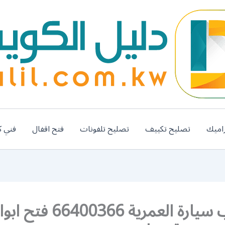
اميك
تصليح تكييف
تصليح تلفونات
فتح اقفال
فني ك
فتح باب سيارة العمرية 66400366 