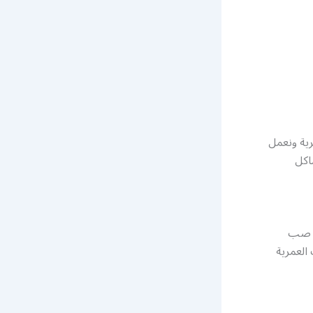
ية ونعمل
اكل
مة صب
العمرية