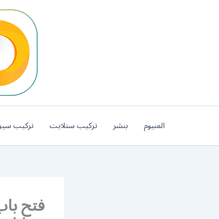
خطي
لى
لمحتوى
المنيوم
بنشر
تركيب ستلايت
تركيب سير