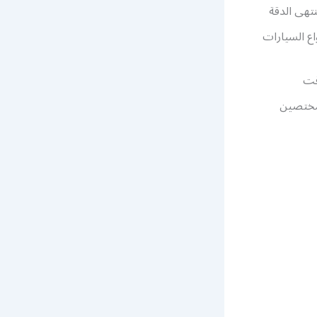
تهى الدقة
اع السيارات
قت
مختصين