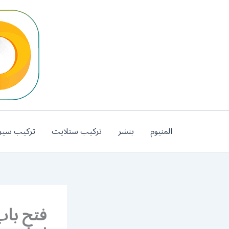
خطي
لى
لمحتوى
المنيوم
بنشر
تركيب ستلايت
تركيب سير