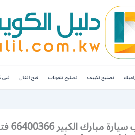
اميك
تصليح تكييف
تصليح تلفونات
فتح اقفال
فني ك
فتح باب سيارة مبارك الكبير