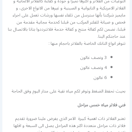
النوعيات من الفلاتر و اكثرها تميزا و جودة و كفاءة كالفلاتر الالمانية و
الفلاتر الامريكية و التايوانية و الصينية و غيرها من الانواع الاخرى، و
مايميز شركتنا بأنها سترسل من تلقاء نفسها ورشات تعمل على اجراء
فحص و صيانة للفلتر المركب من قبلنا كخدمة مجانية مقدمة من
قبلنا، نضمن لكم كفالة منتج و كفالة خدمة فلاتترددوا بتاتا بالاتصال بنا
عند حاجتكم الينا.
تتوفر انواع التانك الخاصة بالفلاتر باحجام منها :
3 ونصف غالون
4 ونصف غالون
6 غالون
بحيث تحفظ الضغط وتوفر لكم مياه نقية على مدار اليوم وفق الحاجة
فني فلاتر مياه خمس مراحل
تعتبر الفلاتر ذات اهمية كبيرة الامر الذي يفرض علينا ضرورة تقديم
فلاتر ذات مراحل متعددة اكثر هذه المراحل يصل الى السبعة و اقلها