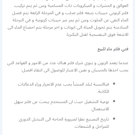
العوالق و الحشرات و الميكروبات ذات المسامية ومن ثم يتم تركيب
فلتر كربوني حبيبات يتبعه فلتر صلب و في المرحلة الرابعة يتم فصل
الماء النقي عن الملوث ومن ثم يمر عبر حبيبات كربونية و في النرحلة
السادسة يتم تخويل المياه الى ايونات و اخر مرحلة يتم اخضاع الماء الى
الاشعة فوق البنفسجية لقتل البكتريا.
فني فلتر ماء للبيع
عندما يعمد الزبون و ينوي شراء فلتر هناك عدد من الامور و القواعد التي
يجب اخذها بالحسبان و بعين الاعتبار للوصول الى انتقاء افضل:
فباالنسبة لبلد المنشأ يجب عدم الانجرار وراء الدعاايات
الكاذبة.
نوعية التشغيل حيث ان المستخدم يبحث عن فلتر سهل
الاستعمال.
تاريخ التصنيع نظرا لضرورة الحاجة الى التبديل الدوري
للمراحل و الشمعات.