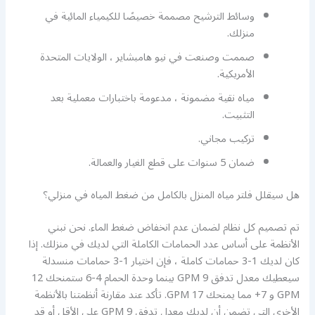
وسائط الترشيح مصممة خصيصًا للكيمياء المائية في
منزلك.
صممت وصنعت في نيو هامبشاير ، الولايات المتحدة
الأمريكية.
مياه نقية مضمونة ، مدعومة باختبارات معملية بعد
التثبيت.
تركيب مجاني.
ضمان 5 سنوات على قطع الغيار والعمالة.
هل سيقلل فلتر مياه المنزل بالكامل من ضغط المياه في منزلي؟
تم تصميم كل نظام لضمان عدم انخفاض ضغط الماء. نحن نبني
الأنظمة على أساس عدد الحمامات الكاملة التي لديك في منزلك. إذا
كان لديك 1-3 حمامات كاملة ، فإن اختيار 1-3 حمامات منسدلة
سيعطيك معدل تدفق 9 GPM بينما وحدة الحمام 4-6 ستمنحك 12
GPM و 7+ مما يمنحك 17 GPM. تأكد عند مقارنة أنظمتنا بالأنظمة
الأخرى التي تضمن أن لديك معدل تدفق GPM 9 على الأقل أو قد