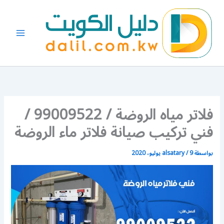
خطي
لى
لمحتوى
فلاتر مياه الروضة / 99009522 /
فني تركيب صيانة فلاتر ماء الروضة
بواسطة
9 يوليو، 2020
/
alsatary