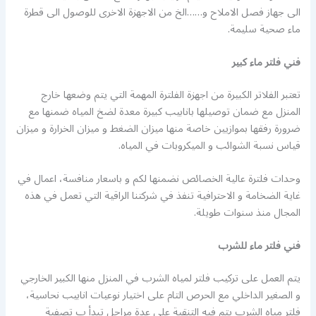
الى جهاز فصل الاملاح و……الخ من الاجهزة الاخرى للوصول الى قطرة
ماء صحية سليمة.
فني
فلتر ماء كبير
تعتبر الفلاتر الكبيرة من اجهزة الفلترة المهمة التي يتم وضعها خارج
المنزل مع ضمان توصيلها بانابيب كبيرة معدة لضخ المياه ضمنها مع
ضرورة رفقها بموازيين خاصة منها ميزان الضغط و ميزان الخرارة و ميزان
قياس نسبة الشوائب و الميكروبات في المياه.
وحدات فلترة عالية الخصائص نضمنها لكم و باسعار منافسة، اعمال في
غاية الضخامة و الاحترافية تنفذ في شركتنا الراقية التي تعمل في هذه
المجال منذ سنوات طويلة.
فني فلتر ماء للشرب
يتم العمل على تركيب فلتر لمياه الشرب في المنزل منها الكبير الخارجي
و الصغير الداخلي مع الحرص التام على اختيار نوعيات انابيب نحاسية،
فلتر مياه الشرب يتم فيه التنقية على عدة مراحل تبدأ ب تصفية