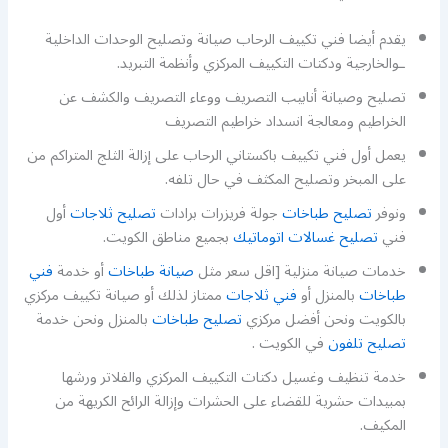
يقدم أيضا فني تكييف الرحاب صيانة وتصليح الوحدات الداخلية
ـوالخارجية ودكتات التكييف المركزي وأنظمة التبريد.
تصليح وصيانة أنابيب التصريف ووعاء التصريف والكشف عن
الخراطيم ومعالجة انسداد خراطيم التصريف
يعمل أول فني تكييف باكستاني الرحاب على إزالة الثلج المتراكم من
على المبخر وتصليح المكثف في حال تلفه.
ونوفر
تصليح طباخات
جولة فريزرات برادات
تصليح ثلاجات
أول
فني
تصليح غسالات اتوماتيك
بجميع مناطق الكويت.
خدمات صيانة منزلية [اقل سعر مثل
صيانة طباخات
أو خدمة
فني
طباخات
بالمنزل أو
فني ثلاجات
ممتاز لذلك أو صيانة تكييف مركزي
بالكويت ونحن أفضل مركزي
تصليح طباخات
بالمنزل ونحن خدمة
تصليح تلفون
في الكويت .
خدمة تنظيف وغسيل دكتات التكييف المركزي والفلاتر ورشها
بمبيدات حشرية للقضاء على الحشرات وإزالة الرائح الكريهة من
المكيف.