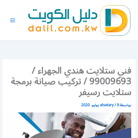
خطي
لى
لمحتوى
فني ستلايت هندي الجهراء /
99009693 / تركيب صيانة برمجة
ستلايت رسيفر
بواسطة
9 يوليو، 2020
/
alsatary