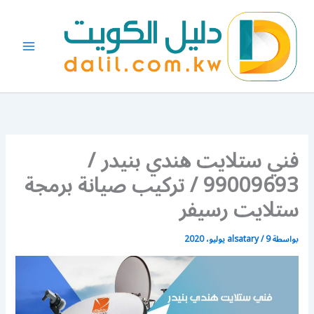
خطي
لى
لمحتوى
فني ستلايت هندي بنيدر /
99009693 / تركيب صيانة برمجة
ستلايت رسيفر
بواسطة
9 يوليو، 2020
/
alsatary