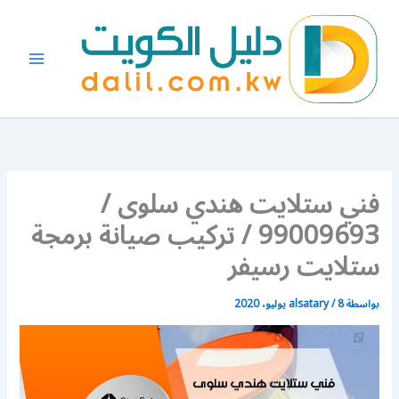
خطي
لى
لمحتوى
فني ستلايت هندي سلوى /
99009693 / تركيب صيانة برمجة
ستلايت رسيفر
بواسطة
8 يوليو، 2020
/
alsatary