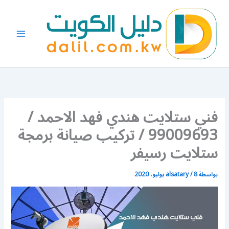
خطي
لى
لمحتوى
فني ستلايت هندي فهد الاحمد /
99009693 / تركيب صيانة برمجة
ستلايت رسيفر
بواسطة
8 يوليو، 2020
/
alsatary